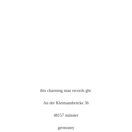
mehrere
Varianten
auf.
Die
Optionen
können
auf
der
Produktseite
gewählt
werden
this charming man records gbr.
An der Kleimannbrücke 36
48157 münster
germoney