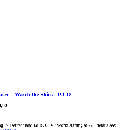
werden
aser – Watch the Skies LP/CD
4,90
g -> Deutschland i.d.R. 6,- € / World starting at 7€ - details see: