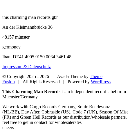
Die
Optionen
können
this charming man records gbr.
auf
der
An der Kleimannbrücke 36
Produktseite
gewählt
48157 münster
werden
germoney
Iban: DE41 4005 0150 0034 3461 48
Impressum & Datenschutz
© Copyright 2025 -
2026 | Avada Theme by
Theme
Fusion
| All Rights Reserved | Powered by
WordPress
Close
This Charming Man Records
is an independent record label from
Sliding
Muenster/Germany.
Bar
We work with Cargo Records Germany, Sonic Rendevouz
Area
(NL/BE), Day After, Cobraside (US), Code 7 (UK), Season Of Mist
(FR) and Green Hell Records as our distribution/wholesale partners.
feel free to get in contact for wholesalerates
cheers