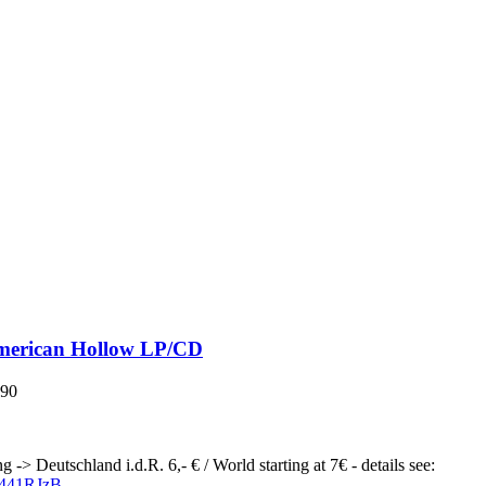
werden
merican Hollow LP/CD
,90
g -> Deutschland i.d.R. 6,- € / World starting at 7€ - details see:
ly/441RJzB