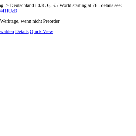
g -> Deutschland i.d.R. 6,- € / World starting at 7€ - details see:
ly/441RJzB
2 Werktage, wenn nicht Preorder
Dieses
 wählen
Details
Quick View
Produkt
weist
mehrere
Varianten
auf.
Die
Optionen
können
auf
der
Produktseite
gewählt
werden