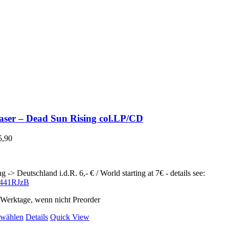
aser – Dead Sun Rising col.LP/CD
5,90
g -> Deutschland i.d.R. 6,- € / World starting at 7€ - details see:
ly/441RJzB
2 Werktage, wenn nicht Preorder
Dieses
 wählen
Details
Quick View
Produkt