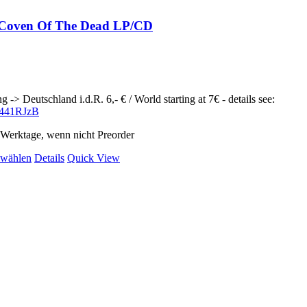
 Coven Of The Dead LP/CD
g -> Deutschland i.d.R. 6,- € / World starting at 7€ - details see:
ly/441RJzB
2 Werktage, wenn nicht Preorder
Dieses
 wählen
Details
Quick View
Produkt
weist
mehrere
Varianten
auf.
Die
Optionen
können
auf
der
Produktseite
gewählt