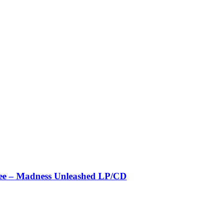
Produktseite
gewählt
werden
ee – Madness Unleashed LP/CD