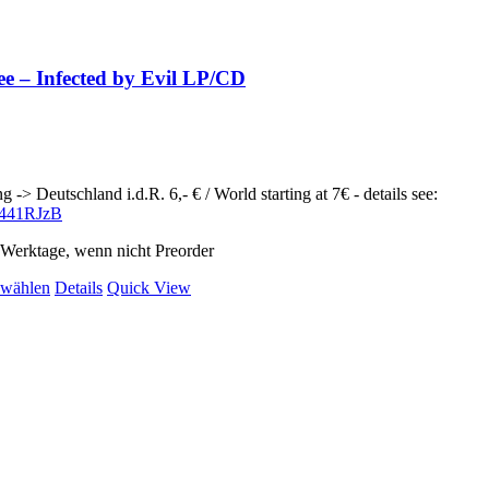
e – Infected by Evil LP/CD
g -> Deutschland i.d.R. 6,- € / World starting at 7€ - details see:
ly/441RJzB
2 Werktage, wenn nicht Preorder
Dieses
 wählen
Details
Quick View
Produkt
weist
mehrere
Varianten
auf.
Die
Optionen
können
auf
der