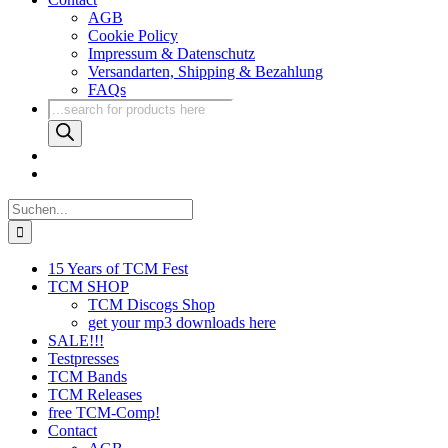
AGB
Cookie Policy
Impressum & Datenschutz
Versandarten, Shipping & Bezahlung
FAQs
Products
search
Suche
nach:
15 Years of TCM Fest
TCM SHOP
TCM Discogs Shop
get your mp3 downloads here
SALE!!!
Testpresses
TCM Bands
TCM Releases
free TCM-Comp!
Contact