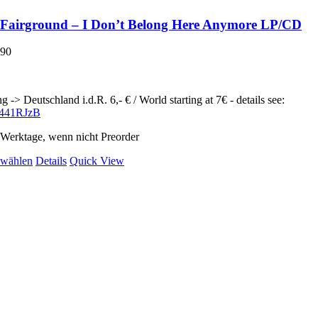
Fairground – I Don’t Belong Here Anymore LP/CD
,90
g -> Deutschland i.d.R. 6,- € / World starting at 7€ - details see:
ly/441RJzB
2 Werktage, wenn nicht Preorder
Dieses
 wählen
Details
Quick View
Produkt
weist
mehrere
Varianten
auf.
Die
Optionen
können
auf
der
Produktseite
gewählt