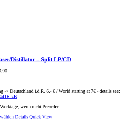
ser/Distillator – Split LP/CD
9,90
g -> Deutschland i.d.R. 6,- € / World starting at 7€ - details see:
ly/441RJzB
2 Werktage, wenn nicht Preorder
Dieses
 wählen
Details
Quick View
Produkt
weist
mehrere