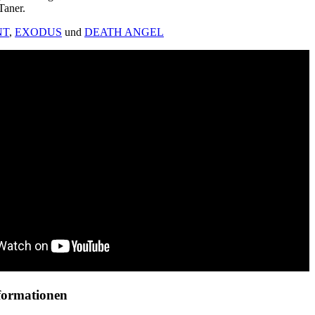
Taner.
NT
,
EXODUS
und
DEATH ANGEL
nformationen