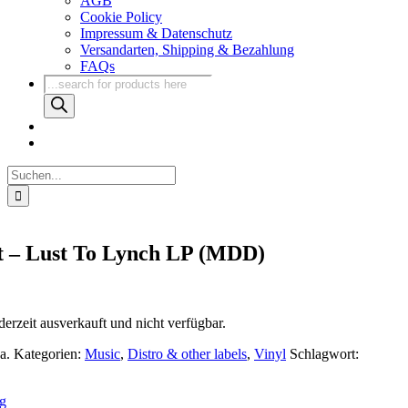
AGB
Cookie Policy
Impressum & Datenschutz
Versandarten, Shipping & Bezahlung
FAQs
Products
search
Suche
nach:
it – Lust To Lynch LP (MDD)
derzeit ausverkauft und nicht verfügbar.
 a.
Kategorien:
Music
,
Distro & other labels
,
Vinyl
Schlagwort:
g