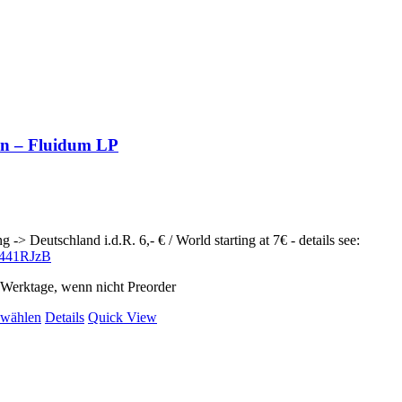
en – Fluidum LP
g -> Deutschland i.d.R. 6,- € / World starting at 7€ - details see:
ly/441RJzB
2 Werktage, wenn nicht Preorder
Dieses
 wählen
Details
Quick View
Produkt
weist
mehrere
Varianten
auf.