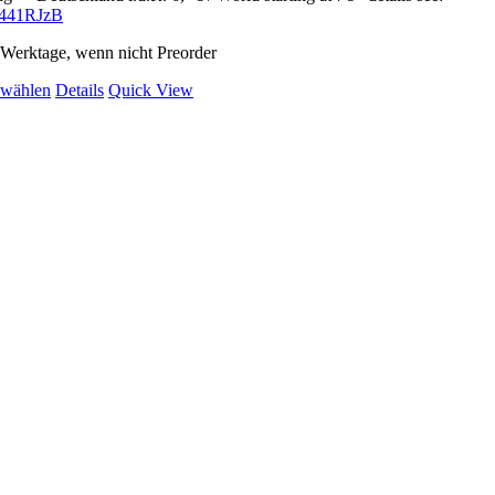
ly/441RJzB
2 Werktage, wenn nicht Preorder
Dieses
 wählen
Details
Quick View
Produkt
weist
mehrere
Varianten
auf.
Die
Optionen
können
auf
der
Produktseite
gewählt
werden