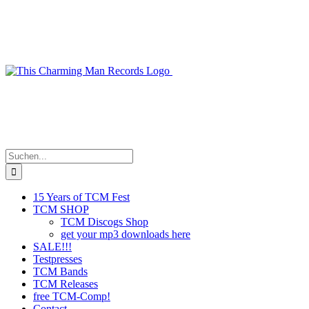
Zum
Inhalt
springen
Suche
nach:
15 Years of TCM Fest
TCM SHOP
TCM Discogs Shop
get your mp3 downloads here
SALE!!!
Testpresses
TCM Bands
TCM Releases
free TCM-Comp!
Contact