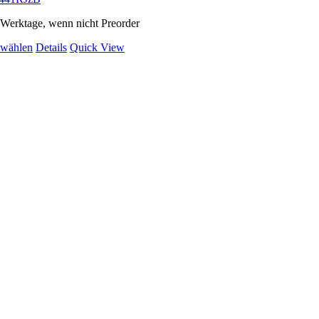
2 Werktage, wenn nicht Preorder
Dieses
 wählen
Details
Quick View
Produkt
weist
mehrere
Varianten
auf.
Die
Optionen
können
auf
der
Produktseite
gewählt
werden