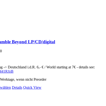
amble Beyond LP/CD/digital
90
g -> Deutschland i.d.R. 6,- € / World starting at 7€ - details see:
ly/441RJzB
2 Werktage, wenn nicht Preorder
Dieses
 wählen
Details
Quick View
Produkt
weist
mehrere
Varianten