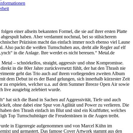
Informationen
rheit
en einer allseits bekannten Formel, die sie auf ihrer ersten Platte
 abgespult haben. Aber verdammt nochmal, bei so stilsicherem
chnischer Präzision macht das einfach immer noch ebenso viel Laune
l. Also packt die weißen Turnschuhen aus, dreht alle Regler auf elf
Lynch“ in die Anlage. Ihre werdet es nicht bereuen.“ Metal.de
Metal – schnörkellos, straight, aggressiv und ohne Kompromisse.
 direkt in die 80er Jahre zurückversetzt fühlt, der hat den Thrash nie
rimente geht das Trio auch auf ihrem vorliegenden zweiten Album
 mit dem Debut ist es der Band gelungen, sich innerhalb kürzester Zeit
or zu erspielen, welcher u.a. auf dem Summer Breeze Open Air sowie
h live ausgiebig zelebiert wurde.
“ hat sich die Band in Sachen auf Aggressivität, Tiefe und auch
ickelt, ohne dabei eine Spur von Agilität und Power zu verlieren. Die
 haben den Thrash einfach im Blut und sind ein Kraftfutter, welches
gh Top Turnschuhträger die Freudentränen in die Augen treibt.
wurde in Eigenregie aufgenommen und von Marcel Kühn im
gemixt und gemastert. Das famose Cover Artwork stammt aus den