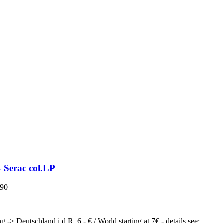
– Serac col.LP
,90
g -> Deutschland i.d.R. 6,- € / World starting at 7€ - details see: