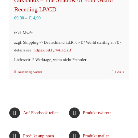
Oakhands – The Shadow of Your Guard
Receding LP/CD
€
9,90
–
€
14,90
inkl. MwSt.
zzgl. Shipping -> Deutschland i.d.R. 6,- € / World starting at 7€ -
details see:
https://bit.ly/441RJzB
Lieferzeit: 2 Werktage, wenn nicht Preorder
Ausführung wählen
Details
Dieses
Produkt
weist
mehrere
Varianten
Auf Facebook teilen
Produkt twittern
auf.
Die
Optionen
Produkt anpinnen
Produkt mailen