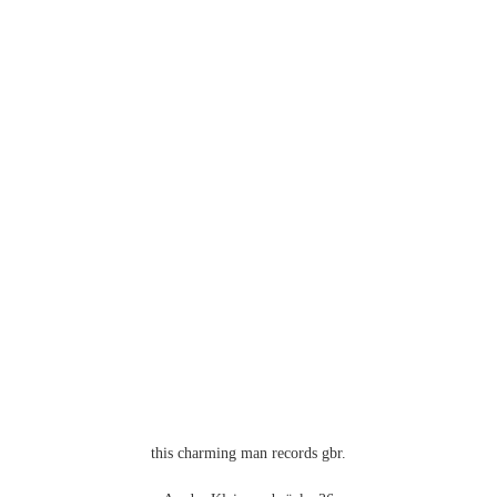
mehrere
Varianten
auf.
Die
Optionen
können
auf
der
Produktseite
gewählt
werden
this charming man records gbr.