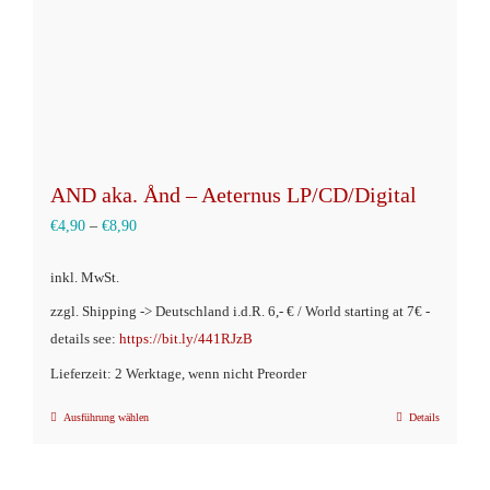
Produktseite
gewählt
werden
AND aka. Ånd – Aeternus LP/CD/Digital
€
4,90
–
€
8,90
inkl. MwSt.
zzgl. Shipping -> Deutschland i.d.R. 6,- € / World starting at 7€ -
details see:
https://bit.ly/441RJzB
Lieferzeit: 2 Werktage, wenn nicht Preorder
Ausführung wählen
Details
Dieses
Produkt
weist