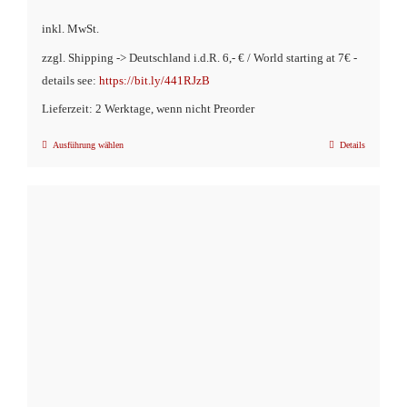
inkl. MwSt.
zzgl. Shipping -> Deutschland i.d.R. 6,- € / World starting at 7€ -
details see:
https://bit.ly/441RJzB
Lieferzeit: 2 Werktage, wenn nicht Preorder
Ausführung wählen
Details
Dieses
Produkt
weist
mehrere
Varianten
auf.
Die
Optionen
können
auf
der