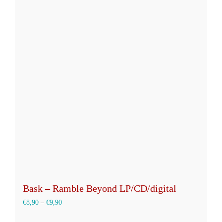
mehrere
Varianten
auf.
Die
Optionen
können
auf
der
Produktseite
gewählt
werden
Bask – Ramble Beyond LP/CD/digital
€
8,90
–
€
9,90