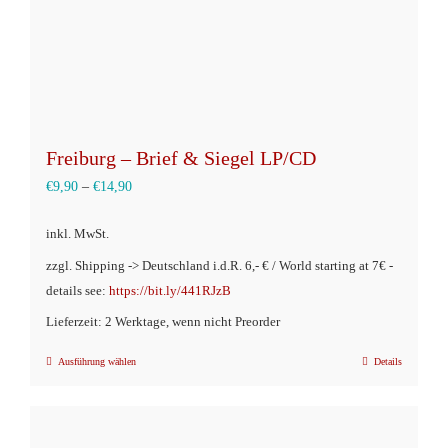
Freiburg – Brief & Siegel LP/CD
€
9,90
–
€
14,90
inkl. MwSt.
zzgl. Shipping -> Deutschland i.d.R. 6,- € / World starting at 7€ -
details see:
https://bit.ly/441RJzB
Lieferzeit: 2 Werktage, wenn nicht Preorder
Ausführung wählen
Details
Dieses
Produkt
weist