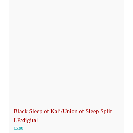
Varianten
auf.
Die
Optionen
können
auf
der
Produktseite
gewählt
werden
Black Sleep of Kali/Union of Sleep Split
LP/digital
€
6,90