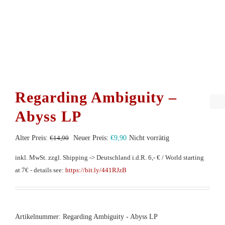
Regarding Ambiguity –
Abyss LP
Ursprünglicher
Aktueller
Alter Preis:
€
14,90
Neuer Preis:
€
9,90
Nicht vorrätig
Preis
Preis
inkl. MwSt.
zzgl. Shipping -> Deutschland i.d.R. 6,- € / World starting
war:
ist:
at 7€ - details see:
https://bit.ly/441RJzB
€14,90
€9,90.
Artikelnummer:
Regarding Ambiguity - Abyss LP