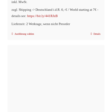
inkl. MwSt.
zzgl. Shipping -> Deutschland i.d.R. 6,- € / World starting at 7€ -
details see:
https://bit.ly/441RJzB
Lieferzeit: 2 Werktage, wenn nicht Preorder
Ausführung wählen
Details
Dieses
Produkt
weist
mehrere
Varianten
auf.
Die
Optionen
können
auf
der