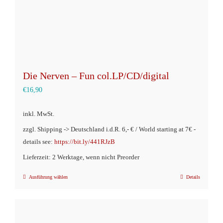
Produktseite
gewählt
werden
Die Nerven – Fun col.LP/CD/digital
€
16,90
inkl. MwSt.
zzgl. Shipping -> Deutschland i.d.R. 6,- € / World starting at 7€ -
details see:
https://bit.ly/441RJzB
Lieferzeit: 2 Werktage, wenn nicht Preorder
Ausführung wählen
Details
Dieses
Produkt
weist
mehrere