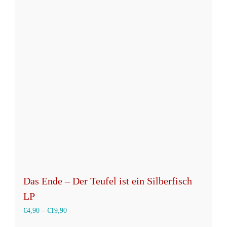
mehrere
Varianten
auf.
Die
Optionen
können
auf
der
Produktseite
gewählt
werden
Das Ende – Der Teufel ist ein Silberfisch
LP
€
4,90
–
€
19,90