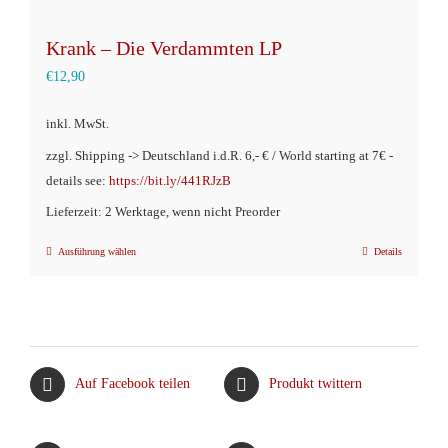
Krank – Die Verdammten LP
€
12,90
inkl. MwSt.
zzgl. Shipping -> Deutschland i.d.R. 6,- € / World starting at 7€ -
details see:
https://bit.ly/441RJzB
Lieferzeit: 2 Werktage, wenn nicht Preorder
Ausführung wählen
Details
Dieses
Produkt
weist
mehrere
Varianten
Auf Facebook teilen
Produkt twittern
auf.
Die