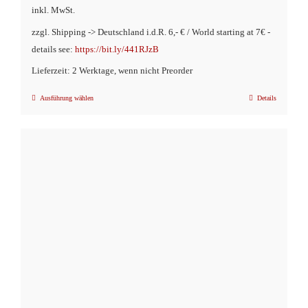
inkl. MwSt.
zzgl. Shipping -> Deutschland i.d.R. 6,- € / World starting at 7€ -
details see:
https://bit.ly/441RJzB
Lieferzeit: 2 Werktage, wenn nicht Preorder
Ausführung wählen
Details
Dieses
Produkt
weist
mehrere
Varianten
auf.
Die
Optionen
können
auf
der