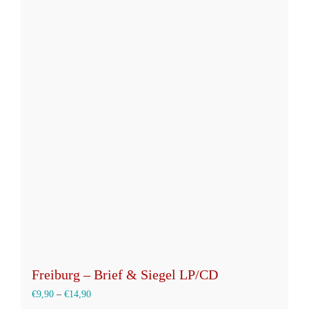
mehrere
Varianten
auf.
Die
Optionen
können
auf
der
Produktseite
gewählt
werden
Freiburg – Brief & Siegel LP/CD
€
9,90
–
€
14,90