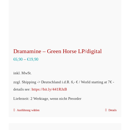
Dramamine – Green Horse LP/digital
€
6,90
–
€
19,90
inkl. MwSt.
zzgl. Shipping -> Deutschland i.d.R. 6,- € / World starting at 7€ -
details see:
https://bit.ly/441RJzB
Lieferzeit: 2 Werktage, wenn nicht Preorder
Ausführung wählen
Details
Dieses
Produkt
weist