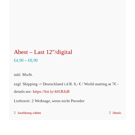
Produktseite
gewählt
werden
Abest – Last 12″/digital
€
4,90
–
€
8,90
inkl. MwSt.
zzgl. Shipping -> Deutschland i.d.R. 6,- € / World starting at 7€ -
details see:
https://bit.ly/441RJzB
Lieferzeit: 2 Werktage, wenn nicht Preorder
Ausführung wählen
Details
Dieses
Produkt
weist