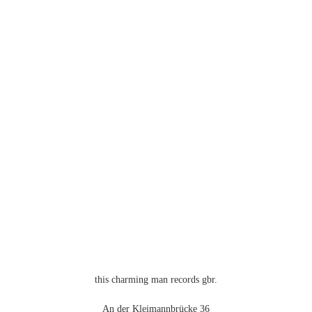
mehrere
Varianten
auf.
Die
Optionen
können
auf
der
Produktseite
gewählt
werden
this charming man records gbr.
An der Kleimannbrücke 36