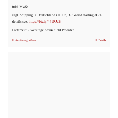
inkl. MwSt.
zzgl. Shipping -> Deutschland i.d.R. 6,- € / World starting at 7€ -
details see:
https://bit.ly/441RJzB
Lieferzeit: 2 Werktage, wenn nicht Preorder
Ausführung wählen
Details
Dieses
Produkt
weist
mehrere
Varianten
auf.
Die
Optionen
können
auf
der