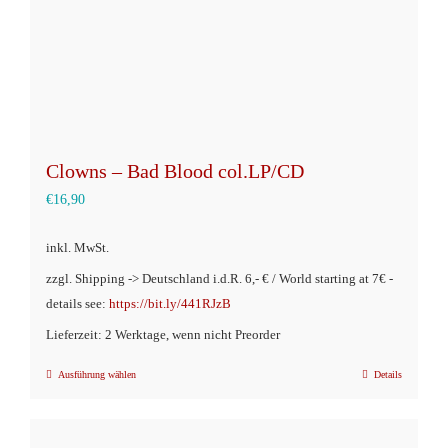
Produktseite
gewählt
werden
Clowns – Bad Blood col.LP/CD
€
16,90
inkl. MwSt.
zzgl. Shipping -> Deutschland i.d.R. 6,- € / World starting at 7€ -
details see:
https://bit.ly/441RJzB
Lieferzeit: 2 Werktage, wenn nicht Preorder
Ausführung wählen
Details
Dieses
Produkt
weist