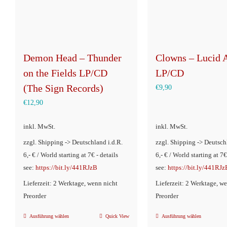
Demon Head – Thunder
Clowns – Lucid 
on the Fields LP/CD
LP/CD
(The Sign Records)
€
9,90
€
12,90
inkl. MwSt.
inkl. MwSt.
zzgl. Shipping -> Deutschland i.d.R.
zzgl. Shipping -> Deutsch
6,- € / World starting at 7€ - details
6,- € / World starting at 7€
see:
https://bit.ly/441RJzB
see:
https://bit.ly/441RJz
Lieferzeit: 2 Werktage, wenn nicht
Lieferzeit: 2 Werktage, w
Preorder
Preorder
Ausführung wählen
Quick View
Ausführung wählen
Dieses
Dieses