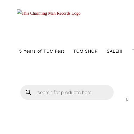
Zum
Inhalt
springen
15 Years of TCM Fest
TCM SHOP
SALE!!!
T
Products
search