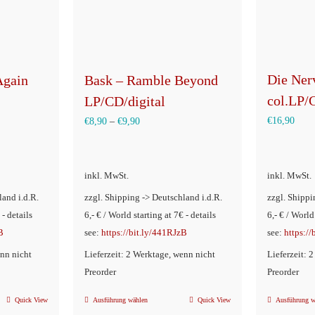
Die Ner
Bask – Ramble Beyond
Again
col.LP/
LP/CD/digital
€
16,90
€
8,90
–
€
9,90
inkl. MwSt.
inkl. MwSt.
land i.d.R.
zzgl. Shipping -> Deutschland i.d.R.
zzgl. Shippi
 - details
6,- € / World starting at 7€ - details
6,- € / World
B
see:
https://bit.ly/441RJzB
see:
https:/
enn nicht
Lieferzeit: 2 Werktage, wenn nicht
Lieferzeit: 
Preorder
Preorder
Quick View
Ausführung wählen
Quick View
Ausführung w
Dieses