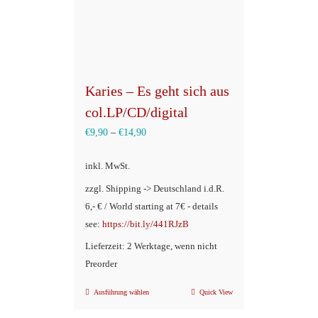
Karies – Es geht sich aus
col.LP/CD/digital
€
9,90
–
€
14,90
inkl. MwSt.
zzgl. Shipping -> Deutschland i.d.R.
6,- € / World starting at 7€ - details
see:
https://bit.ly/441RJzB
Lieferzeit: 2 Werktage, wenn nicht
Preorder
Ausführung wählen
Quick View
Dieses
Produkt