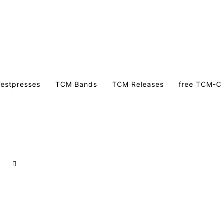
estpresses
TCM Bands
TCM Releases
free TCM-