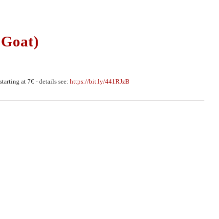
 Goat)
tarting at 7€ - details see:
https://bit.ly/441RJzB