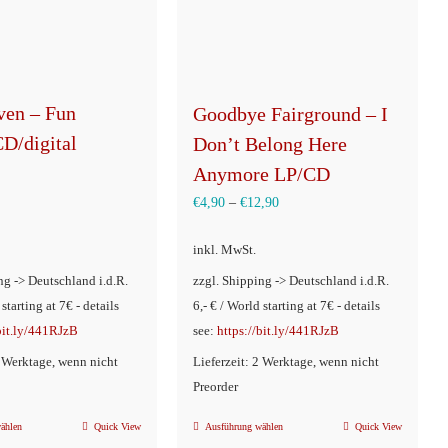
ven – Fun
Goodbye Fairground – I
CD/digital
Don’t Belong Here
Anymore LP/CD
€
4,90
–
€
12,90
inkl. MwSt.
ng -> Deutschland i.d.R.
zzgl. Shipping -> Deutschland i.d.R.
 starting at 7€ - details
6,- € / World starting at 7€ - details
/bit.ly/441RJzB
see:
https://bit.ly/441RJzB
2 Werktage, wenn nicht
Lieferzeit: 2 Werktage, wenn nicht
Preorder
ählen
Quick View
Ausführung wählen
Quick View
Dieses
Dieses