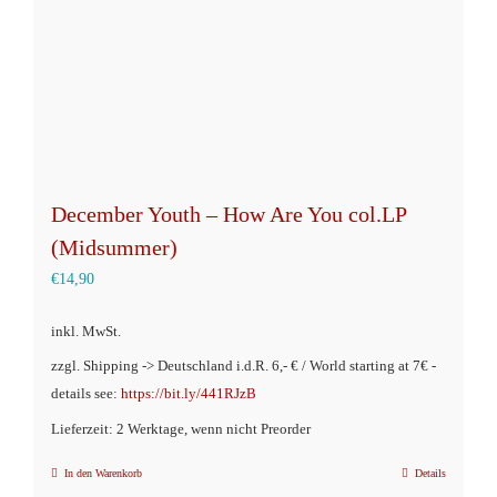
der
Produktseite
gewählt
werden
December Youth – How Are You col.LP
(Midsummer)
€
14,90
inkl. MwSt.
zzgl. Shipping -> Deutschland i.d.R. 6,- € / World starting at 7€ -
details see:
https://bit.ly/441RJzB
Lieferzeit: 2 Werktage, wenn nicht Preorder
In den Warenkorb
Details