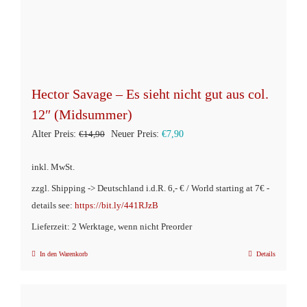
Hector Savage – Es sieht nicht gut aus col.
12″ (Midsummer)
Ursprünglicher
Aktueller
Alter Preis:
€
14,90
Neuer Preis:
€
7,90
Preis
Preis
inkl. MwSt.
war:
ist:
zzgl. Shipping -> Deutschland i.d.R. 6,- € / World starting at 7€ -
€14,90
€7,90.
details see:
https://bit.ly/441RJzB
Lieferzeit: 2 Werktage, wenn nicht Preorder
In den Warenkorb
Details