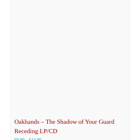
Oakhands – The Shadow of Your Guard
Receding LP/CD
€
9,90
–
€
14,90