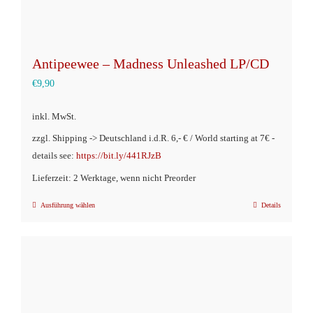
Antipeewee – Madness Unleashed LP/CD
€
9,90
inkl. MwSt.
zzgl. Shipping -> Deutschland i.d.R. 6,- € / World starting at 7€ -
details see:
https://bit.ly/441RJzB
Lieferzeit: 2 Werktage, wenn nicht Preorder
Ausführung wählen
Details
Dieses
Produkt
weist
mehrere
Varianten
auf.