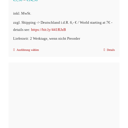
inkl. MwSt.
zzgl. Shipping -> Deutschland i.d.R. 6,- € / World starting at 7€ -
details see:
https://bit.ly/441RJzB
Lieferzeit: 2 Werktage, wenn nicht Preorder
Ausführung wählen
Details
Dieses
Produkt
weist
mehrere
Varianten
auf.
Die
Optionen
können
auf