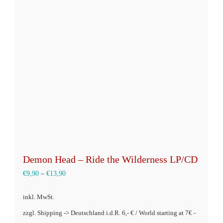
Demon Head – Ride the Wilderness LP/CD
€
9,90
–
€
13,90
inkl. MwSt.
zzgl. Shipping -> Deutschland i.d.R. 6,- € / World starting at 7€ -