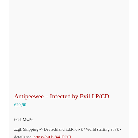
Die
Optionen
können
auf
der
Produktseite
gewählt
werden
Antipeewee – Infected by Evil LP/CD
€
29,90
inkl. MwSt.
zzgl. Shipping -> Deutschland i.d.R. 6,- € / World starting at 7€ -
details see:
https://bit.ly/441RJzB