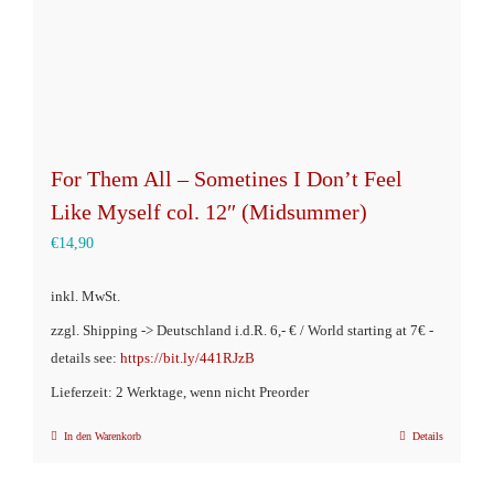
können
auf
der
Produktseite
gewählt
werden
For Them All – Sometines I Don’t Feel
Like Myself col. 12″ (Midsummer)
€
14,90
inkl. MwSt.
zzgl. Shipping -> Deutschland i.d.R. 6,- € / World starting at 7€ -
details see:
https://bit.ly/441RJzB
Lieferzeit: 2 Werktage, wenn nicht Preorder
In den Warenkorb
Details