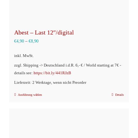
Abest – Last 12″/digital
€
4,90
–
€
8,90
inkl. MwSt.
zzgl. Shipping -> Deutschland i.d.R. 6,- € / World starting at 7€ -
details see:
https://bit.ly/441RJzB
Lieferzeit: 2 Werktage, wenn nicht Preorder
Ausführung wählen
Details
Dieses
Produkt
weist
mehrere
Varianten