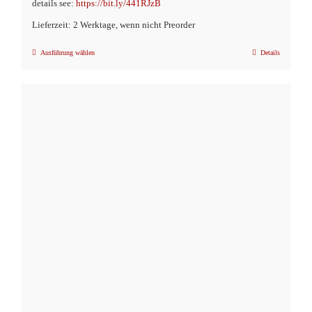
details see:
https://bit.ly/441RJzB
Lieferzeit: 2 Werktage, wenn nicht Preorder
Ausführung wählen
Details
Dieses
Produkt
weist
mehrere
Varianten
auf.
Die
Optionen
können
auf
der
Produktseite
gewählt
werden