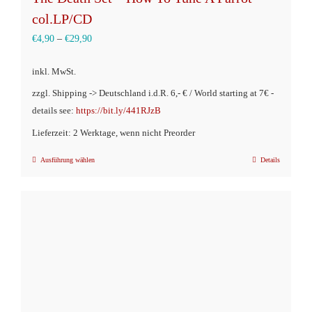
col.LP/CD
€
4,90
–
€
29,90
inkl. MwSt.
zzgl. Shipping -> Deutschland i.d.R. 6,- € / World starting at 7€ -
details see:
https://bit.ly/441RJzB
Lieferzeit: 2 Werktage, wenn nicht Preorder
Ausführung wählen
Details
Dieses
Produkt
weist
mehrere
Varianten
auf.
Die
Optionen