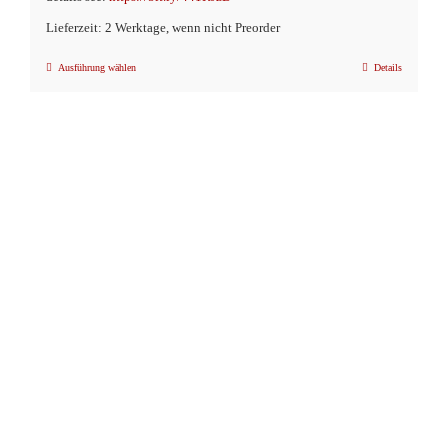
Lieferzeit: 2 Werktage, wenn nicht Preorder
Ausführung wählen
Details
Dieses
Produkt
weist
mehrere
Varianten
auf.
Die
Optionen
können
auf
der
Produktseite
gewählt
werden