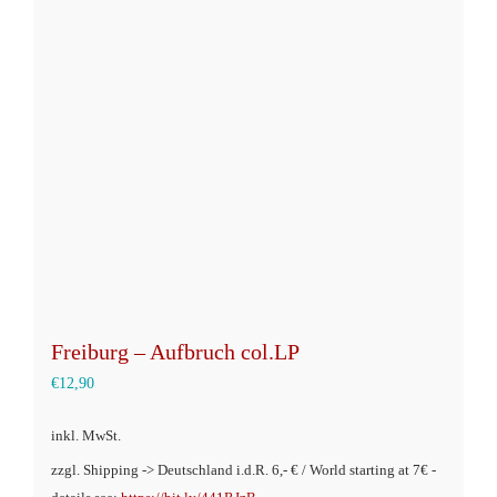
auf.
Die
Optionen
können
auf
der
Produktseite
gewählt
werden
Freiburg – Aufbruch col.LP
€
12,90
inkl. MwSt.
zzgl. Shipping -> Deutschland i.d.R. 6,- € / World starting at 7€ -