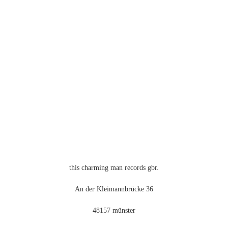
Die
Optionen
können
auf
der
Produktseite
gewählt
werden
this charming man records gbr.
An der Kleimannbrücke 36
48157 münster