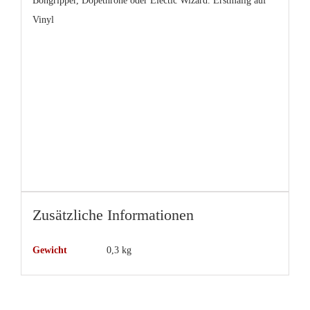
Bongripper, Dopethrone oder Electic Wizard
. Erstmalig auf
Vinyl
Zusätzliche Informationen
Gewicht
0,3 kg