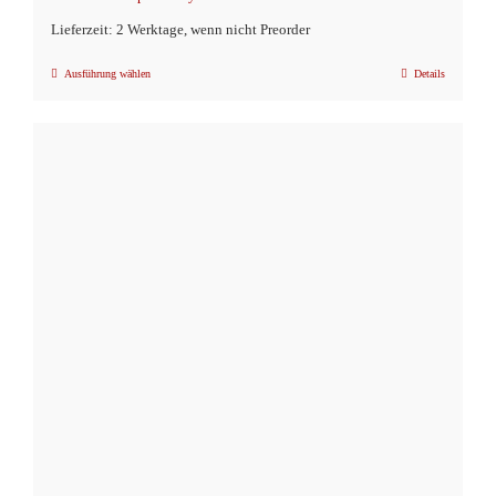
Lieferzeit: 2 Werktage, wenn nicht Preorder
Ausführung wählen
Details
Dieses
Produkt
weist
mehrere
Varianten
auf.
Die
Optionen
können
auf
der
Produktseite
gewählt
werden