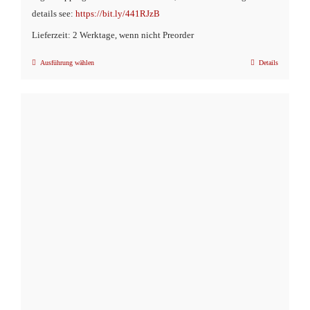
details see:
https://bit.ly/441RJzB
Lieferzeit: 2 Werktage, wenn nicht Preorder
Ausführung wählen
Details
Dieses
Produkt
weist
mehrere
Varianten
auf.
Die
Optionen
können
auf
der
Produktseite
gewählt