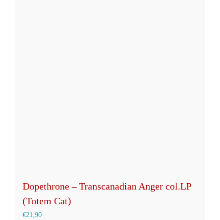
mehrere
Varianten
auf.
Die
Optionen
können
auf
der
Produktseite
gewählt
werden
Dopethrone – Transcanadian Anger col.LP
(Totem Cat)
€
21,90