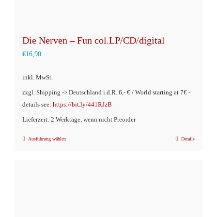
Die Nerven – Fun col.LP/CD/digital
€
16,90
inkl. MwSt.
zzgl. Shipping -> Deutschland i.d.R. 6,- € / World starting at 7€ -
details see:
https://bit.ly/441RJzB
Lieferzeit: 2 Werktage, wenn nicht Preorder
Ausführung wählen
Details
Dieses
Produkt
weist
mehrere
Varianten
auf.