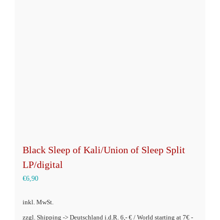
Die
Optionen
können
auf
der
Produktseite
gewählt
werden
Black Sleep of Kali/Union of Sleep Split
LP/digital
€
6,90
inkl. MwSt.
zzgl. Shipping -> Deutschland i.d.R. 6,- € / World starting at 7€ -