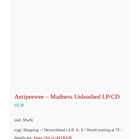
Die
Optionen
können
auf
der
Produktseite
gewählt
werden
Antipeewee – Madness Unleashed LP/CD
€
9,90
inkl. MwSt.
zzgl. Shipping -> Deutschland i.d.R. 6,- € / World starting at 7€ -
details see:
https://bit.ly/441RJzB