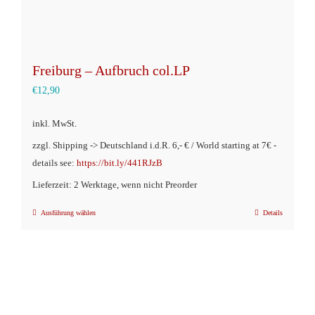
werden
Freiburg – Aufbruch col.LP
€
12,90
inkl. MwSt.
zzgl. Shipping -> Deutschland i.d.R. 6,- € / World starting at 7€ -
details see:
https://bit.ly/441RJzB
Lieferzeit: 2 Werktage, wenn nicht Preorder
Ausführung wählen
Details
Dieses
Produkt
weist
mehrere
Varianten
auf.