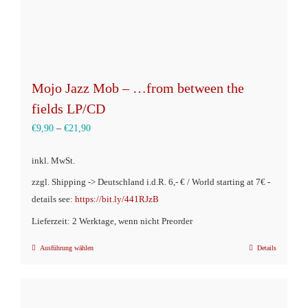
Mojo Jazz Mob – …from between the
fields LP/CD
€
9,90
–
€
21,90
inkl. MwSt.
zzgl. Shipping -> Deutschland i.d.R. 6,- € / World starting at 7€ -
details see:
https://bit.ly/441RJzB
Lieferzeit: 2 Werktage, wenn nicht Preorder
Ausführung wählen
Details
Dieses
Produkt
weist