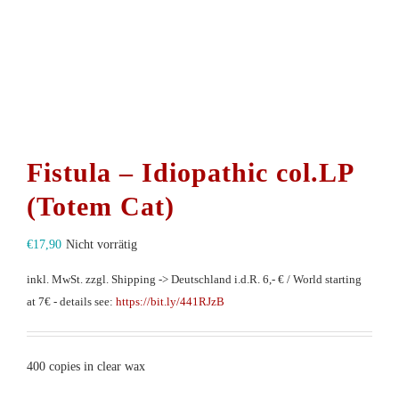
Fistula – Idiopathic col.LP
(Totem Cat)
€
17,90
Nicht vorrätig
inkl. MwSt.
zzgl. Shipping -> Deutschland i.d.R. 6,- € / World starting
at 7€ - details see:
https://bit.ly/441RJzB
400 copies in clear wax