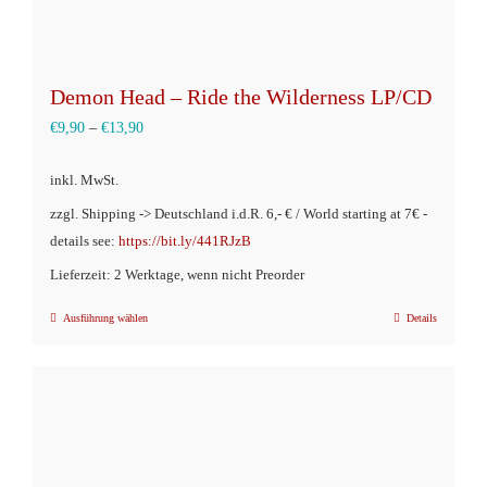
Demon Head – Ride the Wilderness LP/CD
€
9,90
–
€
13,90
inkl. MwSt.
zzgl. Shipping -> Deutschland i.d.R. 6,- € / World starting at 7€ -
details see:
https://bit.ly/441RJzB
Lieferzeit: 2 Werktage, wenn nicht Preorder
Ausführung wählen
Details
Dieses
Produkt
weist
mehrere
Varianten
auf.