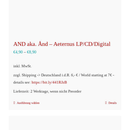
gewählt
werden
AND aka. Ånd – Aeternus LP/CD/Digital
€
4,90
–
€
8,90
inkl. MwSt.
zzgl. Shipping -> Deutschland i.d.R. 6,- € / World starting at 7€ -
details see:
https://bit.ly/441RJzB
Lieferzeit: 2 Werktage, wenn nicht Preorder
Ausführung wählen
Details
Dieses
Produkt
weist
mehrere