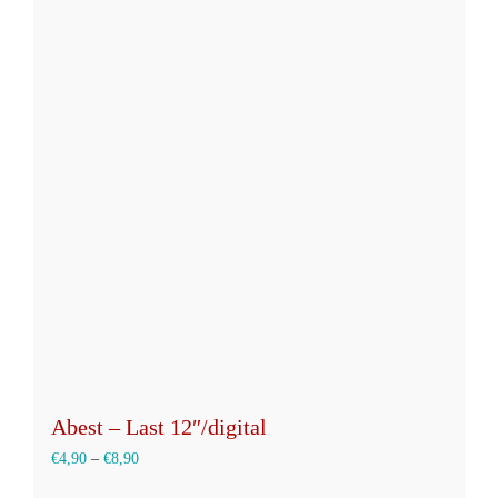
Varianten
auf.
Die
Optionen
können
auf
der
Produktseite
gewählt
werden
Abest – Last 12″/digital
€
4,90
–
€
8,90