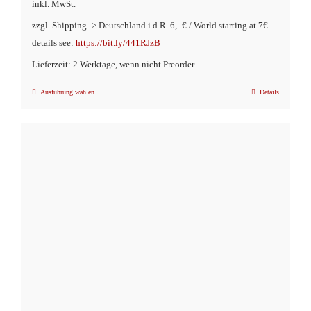
inkl. MwSt.
zzgl. Shipping -> Deutschland i.d.R. 6,- € / World starting at 7€ -
details see:
https://bit.ly/441RJzB
Lieferzeit: 2 Werktage, wenn nicht Preorder
Ausführung wählen
Details
Dieses
Produkt
weist
mehrere
Varianten
auf.
Die
Optionen
können
auf
der
Produktseite