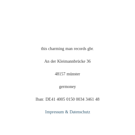
gewählt
werden
this charming man records gbr.
An der Kleimannbrücke 36
48157 münster
germoney
Iban: DE41 4005 0150 0034 3461 48
Impressum & Datenschutz