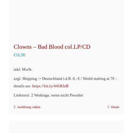
Produktseite
gewählt
werden
Clowns – Bad Blood col.LP/CD
€
16,90
inkl. MwSt.
zzgl. Shipping -> Deutschland i.d.R. 6,- € / World starting at 7€ -
details see:
https://bit.ly/441RJzB
Lieferzeit: 2 Werktage, wenn nicht Preorder
Ausführung wählen
Details
Dieses
Produkt
weist