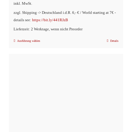
inkl. MwSt.
zzgl. Shipping -> Deutschland i.d.R. 6,- € / World starting at 7€ -
details see:
https://bit.ly/441RJzB
Lieferzeit: 2 Werktage, wenn nicht Preorder
Ausführung wählen
Details
Dieses
Produkt
weist
mehrere
Varianten
auf.
Die
Optionen
können
auf
der