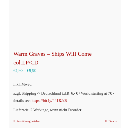
Warm Graves – Ships Will Come
col.LP/CD
€
4,90
–
€
9,90
inkl. MwSt.
zzgl. Shipping -> Deutschland i.d.R. 6,- € / World starting at 7€ -
details see:
https://bit.ly/441RJzB
Lieferzeit: 2 Werktage, wenn nicht Preorder
Ausführung wählen
Details
Dieses