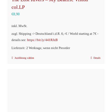
col.LP
€
8,90
inkl. MwSt.
zzgl. Shipping -> Deutschland i.d.R. 6,- € / World starting at 7€ -
details see:
https://bit.ly/441RJzB
Lieferzeit: 2 Werktage, wenn nicht Preorder
Ausführung wählen
Details
Dieses
Produkt
weist
mehrere
Varianten
auf.
Die
Optionen