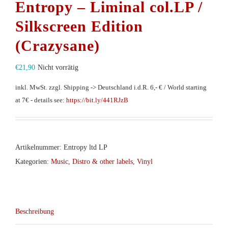
Entropy – Liminal col.LP /
Silkscreen Edition
(Crazysane)
€
21,90
Nicht vorrätig
inkl. MwSt.
zzgl. Shipping -> Deutschland i.d.R. 6,- € / World starting
at 7€ - details see:
https://bit.ly/441RJzB
Artikelnummer:
Entropy ltd LP
Kategorien:
Music
,
Distro & other labels
,
Vinyl
Beschreibung