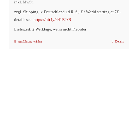
inkl. MwSt.
zzgl. Shipping -> Deutschland i.d.R. 6,- € / World starting at 7€ -
details see:
https://bit.ly/441RJzB
Lieferzeit: 2 Werktage, wenn nicht Preorder
Ausführung wählen
Details
Dieses
Produkt
weist
mehrere
Varianten
auf.
Die
Optionen
können
auf
der
Produktseite