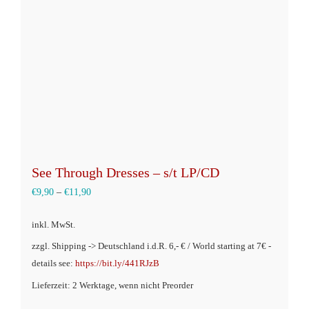
können
auf
der
Produktseite
gewählt
werden
See Through Dresses – s/t LP/CD
€
9,90
–
€
11,90
inkl. MwSt.
zzgl. Shipping -> Deutschland i.d.R. 6,- € / World starting at 7€ -
details see:
https://bit.ly/441RJzB
Lieferzeit: 2 Werktage, wenn nicht Preorder