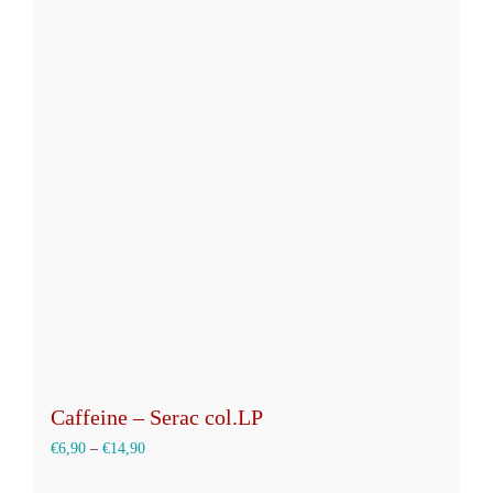
mehrere
Varianten
auf.
Die
Optionen
können
auf
der
Produktseite
gewählt
werden
Caffeine – Serac col.LP
€
6,90
–
€
14,90