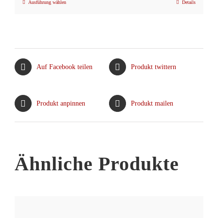
Ausführung wählen
Details
Dieses
Produkt
weist
mehrere
Varianten
Auf Facebook teilen
Produkt twittern
auf.
Die
Optionen
Produkt anpinnen
Produkt mailen
können
auf
der
Produktseite
Ähnliche Produkte
gewählt
werden