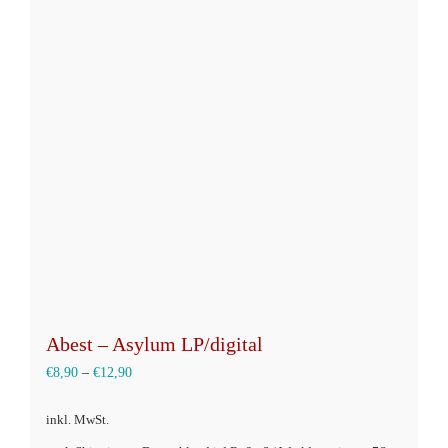
auf.
Die
Optionen
können
auf
der
Produktseite
gewählt
werden
Abest – Asylum LP/digital
€
8,90
–
€
12,90
inkl. MwSt.