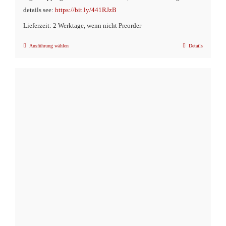
details see:
https://bit.ly/441RJzB
Lieferzeit: 2 Werktage, wenn nicht Preorder
Ausführung wählen
Details
Dieses
Produkt
weist
mehrere
Varianten
auf.
Die
Optionen
können
auf
der
Produktseite
gewählt