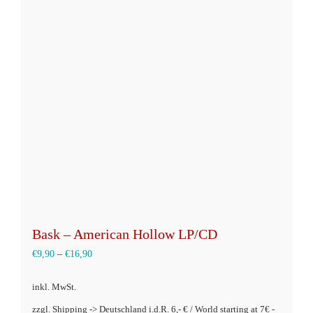
auf.
Die
Optionen
können
auf
der
Produktseite
gewählt
werden
Bask – American Hollow LP/CD
€
9,90
–
€
16,90
inkl. MwSt.
zzgl. Shipping -> Deutschland i.d.R. 6,- € / World starting at 7€ -