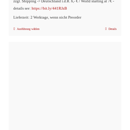
zzgl. Shipping -> Deutschland i.d.R. 6,- € / World starting at 7€ -
details see:
https://bit.ly/441RJzB
Lieferzeit: 2 Werktage, wenn nicht Preorder
Ausführung wählen
Details
Dieses
Produkt
weist
mehrere
Varianten
auf.
Die
Optionen
können
auf
der
Produktseite
gewählt