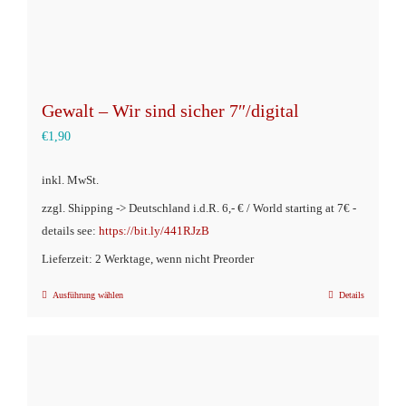
Gewalt – Wir sind sicher 7″/digital
€
1,90
inkl. MwSt.
zzgl. Shipping -> Deutschland i.d.R. 6,- € / World starting at 7€ -
details see:
https://bit.ly/441RJzB
Lieferzeit: 2 Werktage, wenn nicht Preorder
Ausführung wählen
Details
Dieses
Produkt
weist
mehrere
Varianten