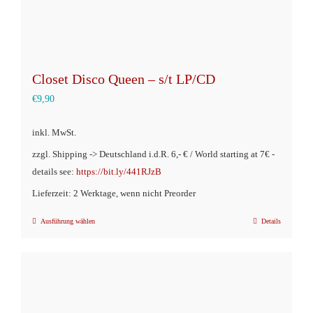
werden
Closet Disco Queen – s/t LP/CD
€
9,90
inkl. MwSt.
zzgl. Shipping -> Deutschland i.d.R. 6,- € / World starting at 7€ -
details see:
https://bit.ly/441RJzB
Lieferzeit: 2 Werktage, wenn nicht Preorder
Ausführung wählen
Details
Dieses
Produkt
weist
mehrere
Varianten