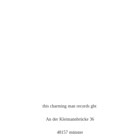
auf.
Die
Optionen
können
auf
der
Produktseite
gewählt
werden
this charming man records gbr.
An der Kleimannbrücke 36
48157 münster