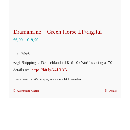
werden
Dramamine – Green Horse LP/digital
€
6,90
–
€
19,90
inkl. MwSt.
zzgl. Shipping -> Deutschland i.d.R. 6,- € / World starting at 7€ -
details see:
https://bit.ly/441RJzB
Lieferzeit: 2 Werktage, wenn nicht Preorder
Ausführung wählen
Details
Dieses
Produkt
weist
mehrere
Varianten