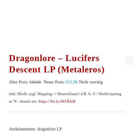
Dragonlore – Lucifers
Descent LP (Metaleros)
Ursprünglicher
Aktueller
Alter Preis:
€
18,90
Neuer Preis:
€
12,90
Nicht vorrätig
Preis
Preis
inkl. MwSt.
zzgl. Shipping -> Deutschland i.d.R. 6,- € / World starting
war:
ist:
at 7€ - details see:
https://bit.ly/441RJzB
€18,90
€12,90.
Artikelnummer:
dragonlore LP