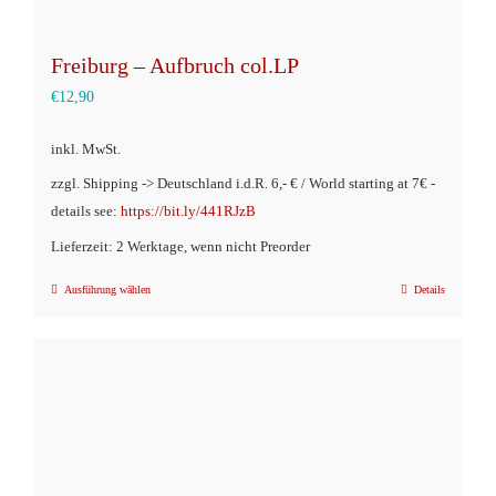
Freiburg – Aufbruch col.LP
€
12,90
inkl. MwSt.
zzgl. Shipping -> Deutschland i.d.R. 6,- € / World starting at 7€ -
details see:
https://bit.ly/441RJzB
Lieferzeit: 2 Werktage, wenn nicht Preorder
Ausführung wählen
Details
Dieses
Produkt
weist
mehrere
Varianten
auf.
Die