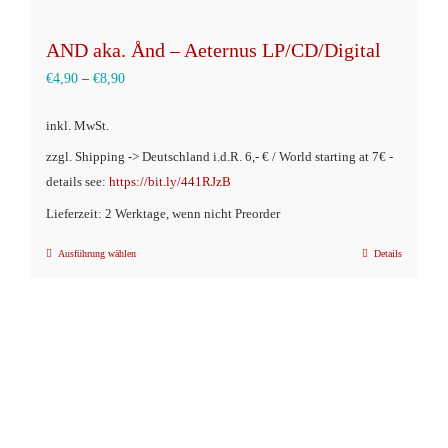
AND aka. Ånd – Aeternus LP/CD/Digital
€
4,90
–
€
8,90
inkl. MwSt.
zzgl. Shipping -> Deutschland i.d.R. 6,- € / World starting at 7€ -
details see:
https://bit.ly/441RJzB
Lieferzeit: 2 Werktage, wenn nicht Preorder
Ausführung wählen
Details
Dieses
Produkt
weist
mehrere
Varianten
auf.
Die