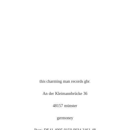
Optionen
können
auf
der
Produktseite
gewählt
werden
this charming man records gbr.
An der Kleimannbrücke 36
48157 münster
germoney