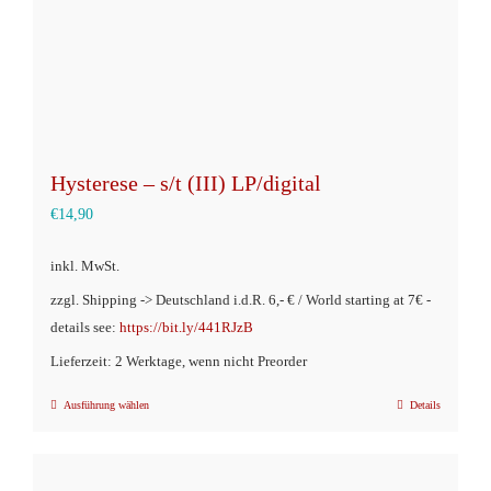
Produktseite
gewählt
werden
Hysterese – s/t (III) LP/digital
€
14,90
inkl. MwSt.
zzgl. Shipping -> Deutschland i.d.R. 6,- € / World starting at 7€ -
details see:
https://bit.ly/441RJzB
Lieferzeit: 2 Werktage, wenn nicht Preorder
Ausführung wählen
Details
Dieses
Produkt
weist