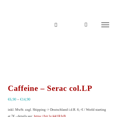
Zum
Inhalt
springen
Caffeine – Serac col.LP
€
6,90
–
€
14,90
inkl. MwSt.
zzgl. Shipping -> Deutschland i.d.R. 6,- € / World starting
at 7€ - details see:
https://bit.ly/441RJzB