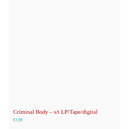
mehrere
Varianten
auf.
Die
Optionen
können
auf
der
Produktseite
gewählt
werden
Criminal Body – s/t LP/Tape/digital
€
3,90