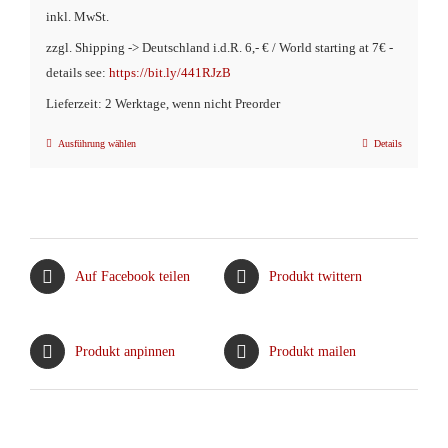
inkl. MwSt.
zzgl. Shipping -> Deutschland i.d.R. 6,- € / World starting at 7€ -
details see:
https://bit.ly/441RJzB
Lieferzeit: 2 Werktage, wenn nicht Preorder
Ausführung wählen
Details
Dieses
Produkt
weist
mehrere
Varianten
Auf Facebook teilen
Produkt twittern
auf.
Die
Optionen
Produkt anpinnen
Produkt mailen
können
auf
der