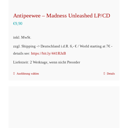
Antipeewee – Madness Unleashed LP/CD
€
9,90
inkl. MwSt.
zzgl. Shipping -> Deutschland i.d.R. 6,- € / World starting at 7€ -
details see:
https://bit.ly/441RJzB
Lieferzeit: 2 Werktage, wenn nicht Preorder
Ausführung wählen
Details
Dieses
Produkt
weist
mehrere
Varianten
auf.
Die