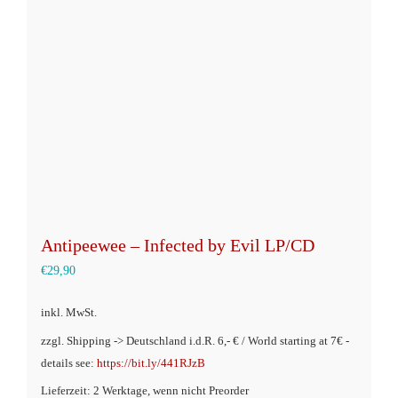
Optionen
können
auf
der
Produktseite
gewählt
werden
Antipeewee – Infected by Evil LP/CD
€
29,90
inkl. MwSt.
zzgl. Shipping -> Deutschland i.d.R. 6,- € / World starting at 7€ -
details see:
https://bit.ly/441RJzB
Lieferzeit: 2 Werktage, wenn nicht Preorder