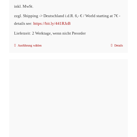
inkl. MwSt.
zzgl. Shipping -> Deutschland i.d.R. 6,- € / World starting at 7€ -
details see:
https://bit.ly/441RJzB
Lieferzeit: 2 Werktage, wenn nicht Preorder
Ausführung wählen
Details
Dieses
Produkt
weist
mehrere
Varianten
auf.
Die
Optionen
können
auf
der