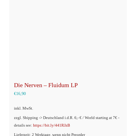
Optionen
können
auf
der
Produktseite
gewählt
werden
Die Nerven – Fluidum LP
€
16,90
inkl. MwSt.
zzgl. Shipping -> Deutschland i.d.R. 6,- € / World starting at 7€ -
details see:
https://bit.ly/441RJzB
Lieferzeit: 2 Werktage, wenn nicht Preorder