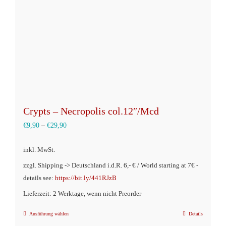
Crypts – Necropolis col.12″/Mcd
€
9,90
–
€
29,90
inkl. MwSt.
zzgl. Shipping -> Deutschland i.d.R. 6,- € / World starting at 7€ -
details see:
https://bit.ly/441RJzB
Lieferzeit: 2 Werktage, wenn nicht Preorder
Ausführung wählen
Details
Dieses