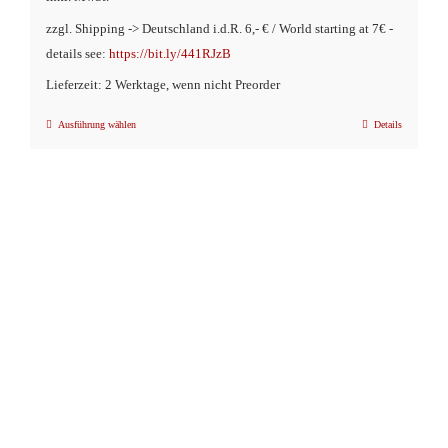
zzgl. Shipping -> Deutschland i.d.R. 6,- € / World starting at 7€ -
details see:
https://bit.ly/441RJzB
Lieferzeit: 2 Werktage, wenn nicht Preorder
Ausführung wählen
Details
Dieses
Produkt
weist
mehrere
Varianten
auf.
Die
Optionen
können
auf
der
Produktseite