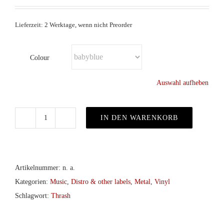
Lieferzeit: 2 Werktage, wenn nicht Preorder
Colour
Auswahl aufheben
IN DEN WARENKORB
Atrocity
–
To
Be
Artikelnummer:
n. a.
Or
Kategorien:
Music
,
Distro & other labels
,
Metal
,
Vinyl
Not
Schlagwort:
Thrash
To
Be