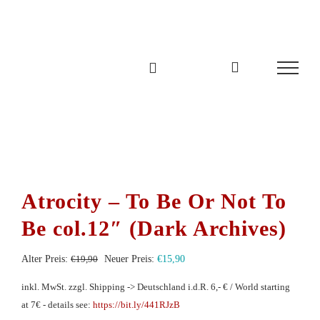
Zum
Inhalt
springen
Atrocity – To Be Or Not To
Be col.12″ (Dark Archives)
Ursprünglicher
Aktueller
Alter Preis:
€
19,90
Neuer Preis:
€
15,90
Preis
Preis
inkl. MwSt.
zzgl. Shipping -> Deutschland i.d.R. 6,- € / World starting
war:
ist:
at 7€ - details see:
https://bit.ly/441RJzB
€19,90
€15,90.