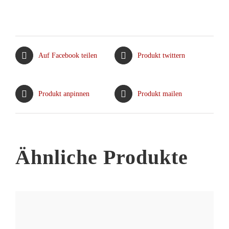
Produkt
weist
mehrere
Varianten
Auf Facebook teilen
Produkt twittern
auf.
Die
Optionen
Produkt anpinnen
Produkt mailen
können
auf
der
Produktseite
Ähnliche Produkte
gewählt
werden