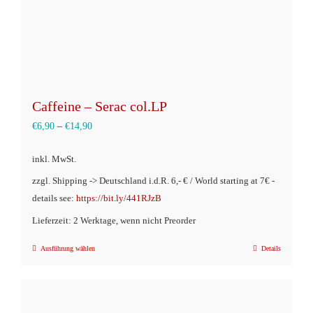
gewählt
werden
Caffeine – Serac col.LP
€
6,90
–
€
14,90
inkl. MwSt.
zzgl. Shipping -> Deutschland i.d.R. 6,- € / World starting at 7€ -
details see:
https://bit.ly/441RJzB
Lieferzeit: 2 Werktage, wenn nicht Preorder
Ausführung wählen
Details
Dieses
Produkt
weist
mehrere