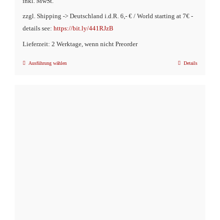
inkl. MwSt.
zzgl. Shipping -> Deutschland i.d.R. 6,- € / World starting at 7€ -
details see:
https://bit.ly/441RJzB
Lieferzeit: 2 Werktage, wenn nicht Preorder
Ausführung wählen
Details
Dieses
Produkt
weist
mehrere
Varianten
auf.
Die
Optionen
können
auf
der
Produktseite