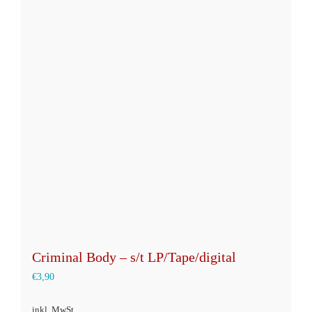
Varianten
auf.
Die
Optionen
können
auf
der
Produktseite
gewählt
werden
Criminal Body – s/t LP/Tape/digital
€
3,90
inkl. MwSt.