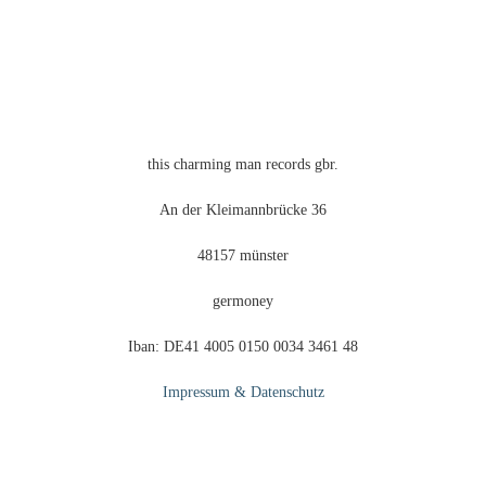
gewählt
werden
this charming man records gbr.
An der Kleimannbrücke 36
48157 münster
germoney
Iban: DE41 4005 0150 0034 3461 48
Impressum & Datenschutz