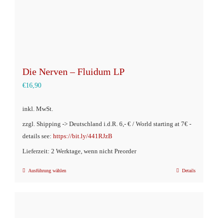
gewählt
werden
Die Nerven – Fluidum LP
€
16,90
inkl. MwSt.
zzgl. Shipping -> Deutschland i.d.R. 6,- € / World starting at 7€ -
details see:
https://bit.ly/441RJzB
Lieferzeit: 2 Werktage, wenn nicht Preorder
Ausführung wählen
Details
Dieses
Produkt
weist
mehrere