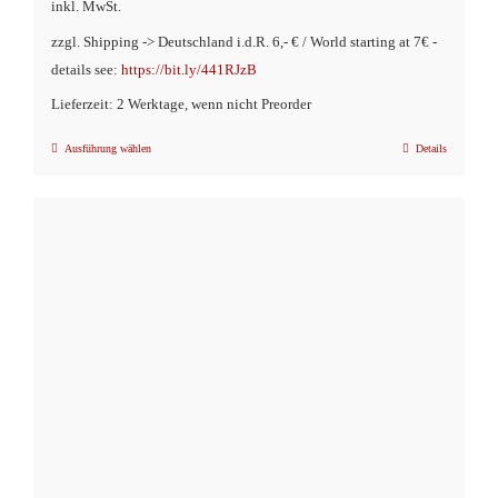
inkl. MwSt.
zzgl. Shipping -> Deutschland i.d.R. 6,- € / World starting at 7€ -
details see:
https://bit.ly/441RJzB
Lieferzeit: 2 Werktage, wenn nicht Preorder
Ausführung wählen
Details
Dieses
Produkt
weist
mehrere
Varianten
auf.
Die
Optionen
können
auf
der
Produktseite