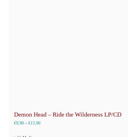
Varianten
auf.
Die
Optionen
können
auf
der
Produktseite
gewählt
werden
Demon Head – Ride the Wilderness LP/CD
€
9,90
–
€
13,90