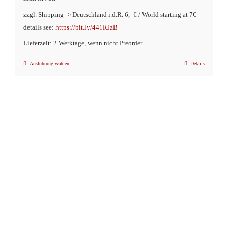
zzgl. Shipping -> Deutschland i.d.R. 6,- € / World starting at 7€ -
details see:
https://bit.ly/441RJzB
Lieferzeit: 2 Werktage, wenn nicht Preorder
Ausführung wählen
Details
Dieses
Produkt
weist
mehrere
Varianten
auf.
Die
Optionen
können
auf
der
Produktseite