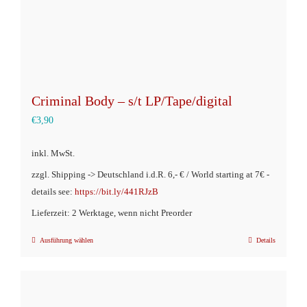
gewählt
werden
Criminal Body – s/t LP/Tape/digital
€
3,90
inkl. MwSt.
zzgl. Shipping -> Deutschland i.d.R. 6,- € / World starting at 7€ -
details see:
https://bit.ly/441RJzB
Lieferzeit: 2 Werktage, wenn nicht Preorder
Ausführung wählen
Details
Dieses
Produkt
weist
mehrere