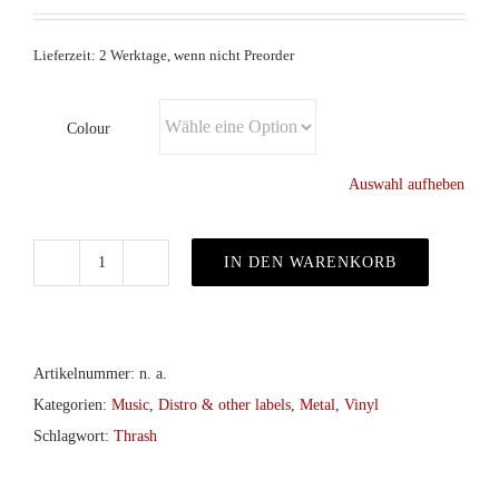
Lieferzeit: 2 Werktage, wenn nicht Preorder
Colour
Auswahl aufheben
IN DEN WARENKORB
Atrocity
–
To
Be
Artikelnummer:
n. a.
Or
Kategorien:
Music
,
Distro & other labels
,
Metal
,
Vinyl
Not
Schlagwort:
Thrash
To
Be