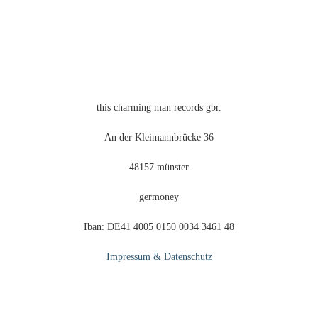
gewählt
werden
this charming man records gbr.
An der Kleimannbrücke 36
48157 münster
germoney
Iban: DE41 4005 0150 0034 3461 48
Impressum & Datenschutz