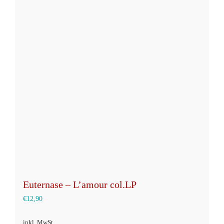
Varianten
auf.
Die
Optionen
können
auf
der
Produktseite
gewählt
werden
Euternase – L’amour col.LP
€
12,90
inkl. MwSt.