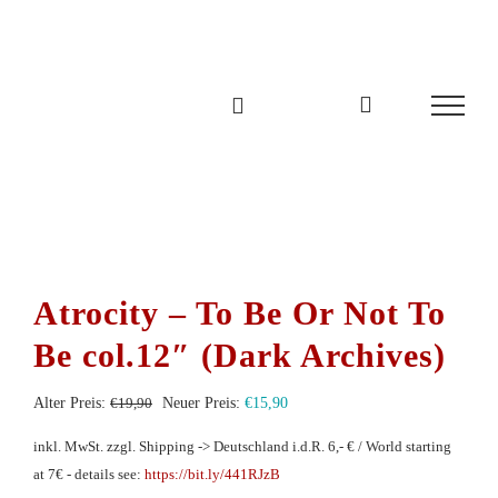
Zum
Inhalt
springen
Atrocity – To Be Or Not To
Be col.12″ (Dark Archives)
Ursprünglicher
Aktueller
Alter Preis:
€
19,90
Neuer Preis:
€
15,90
Preis
Preis
inkl. MwSt.
zzgl. Shipping -> Deutschland i.d.R. 6,- € / World starting
war:
ist:
at 7€ - details see:
https://bit.ly/441RJzB
€19,90
€15,90.