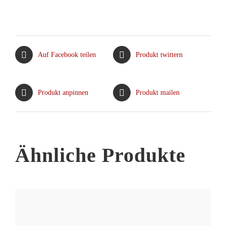
Produkt
weist
mehrere
Varianten
Auf Facebook teilen
Produkt twittern
auf.
Die
Optionen
Produkt anpinnen
Produkt mailen
können
auf
der
Produktseite
Ähnliche Produkte
gewählt
werden