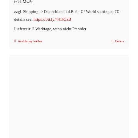
inkl. MwSt.
zzgl. Shipping -> Deutschland i.d.R. 6,- € / World starting at 7€ -
details see:
https://bit.ly/441RJzB
Lieferzeit: 2 Werktage, wenn nicht Preorder
Ausführung wählen
Details
Dieses
Produkt
weist
mehrere
Varianten
auf.
Die
Optionen
können
auf
der
Produktseite