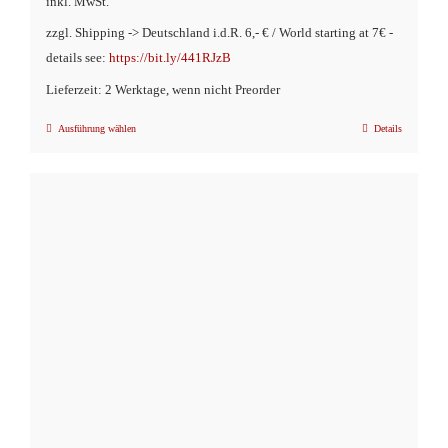
inkl. MwSt.
zzgl. Shipping -> Deutschland i.d.R. 6,- € / World starting at 7€ -
details see:
https://bit.ly/441RJzB
Lieferzeit: 2 Werktage, wenn nicht Preorder
Ausführung wählen
Details
Dieses
Produkt
weist
mehrere
Varianten
auf.
Die
Optionen
können
auf
der
Produktseite