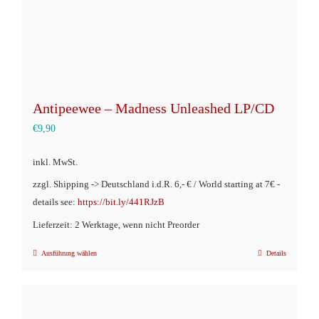
gewählt
werden
Antipeewee – Madness Unleashed LP/CD
€
9,90
inkl. MwSt.
zzgl. Shipping -> Deutschland i.d.R. 6,- € / World starting at 7€ -
details see:
https://bit.ly/441RJzB
Lieferzeit: 2 Werktage, wenn nicht Preorder
Ausführung wählen
Details
Dieses
Produkt
weist
mehrere