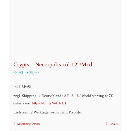
Crypts – Necropolis col.12″/Mcd
€
9,90
–
€
29,90
inkl. MwSt.
zzgl. Shipping -> Deutschland i.d.R. 6,- € / World starting at 7€ -
details see:
https://bit.ly/441RJzB
Lieferzeit: 2 Werktage, wenn nicht Preorder
Ausführung wählen
Details
Dieses