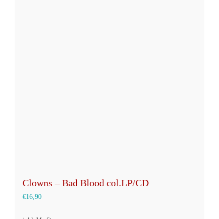
Varianten
auf.
Die
Optionen
können
auf
der
Produktseite
gewählt
werden
Clowns – Bad Blood col.LP/CD
€
16,90