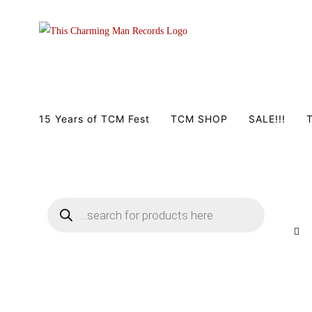
Zum
Inhalt
springen
15 Years of TCM Fest
TCM SHOP
SALE!!!
T
Products
search