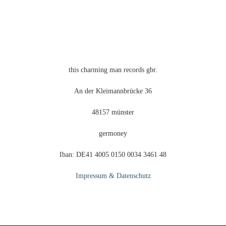
auf
der
eite
Produktseite
gewählt
werden
this charming man records gbr.
An der Kleimannbrücke 36
48157 münster
germoney
Iban: DE41 4005 0150 0034 3461 48
Impressum & Datenschutz