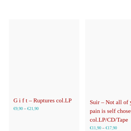
G i f t – Ruptures col.LP
Suir – Not all of
€
9,90
–
€
21,90
pain is self chos
col.LP/CD/Tape
€
11,90
–
€
17,90