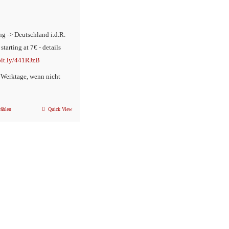
ng -> Deutschland i.d.R.
 starting at 7€ - details
/bit.ly/441RJzB
2 Werktage, wenn nicht
ählen
Quick View
Dieses
Produkt
weist
mehrere
Varianten
auf.
Die
Optionen
können