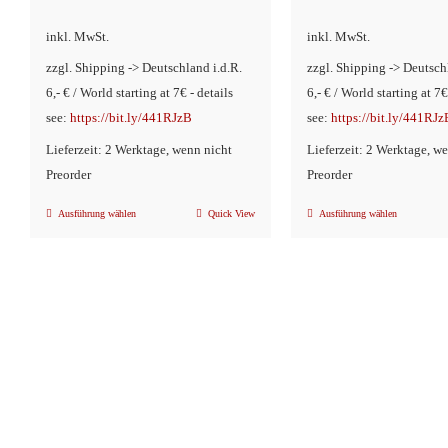
inkl. MwSt.
inkl. MwSt.
zzgl. Shipping -> Deutschland i.d.R.
zzgl. Shipping -> Deutsch
6,- € / World starting at 7€ - details
6,- € / World starting at 7€
see:
https://bit.ly/441RJzB
see:
https://bit.ly/441RJz
Lieferzeit: 2 Werktage, wenn nicht
Lieferzeit: 2 Werktage, w
Preorder
Preorder
Ausführung wählen
Quick View
Ausführung wählen
Dieses
Dieses
Produkt
Produkt
weist
weist
mehrere
mehrere
Varianten
Variante
auf.
auf.
Die
Die
Optionen
Optionen
können
können