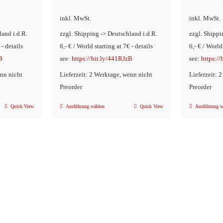
inkl. MwSt.
inkl. MwSt.
land i.d.R.
zzgl. Shipping -> Deutschland i.d.R.
zzgl. Shippi
 - details
6,- € / World starting at 7€ - details
6,- € / World
B
see:
https://bit.ly/441RJzB
see:
https:/
enn nicht
Lieferzeit: 2 Werktage, wenn nicht
Lieferzeit: 
Preorder
Preorder
Quick View
Ausführung wählen
Quick View
Ausführung w
Dieses
Produkt
weist
mehrere
n
Varianten
auf.
Die
Optionen
können