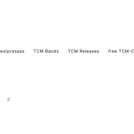
estpresses
TCM Bands
TCM Releases
free TCM-