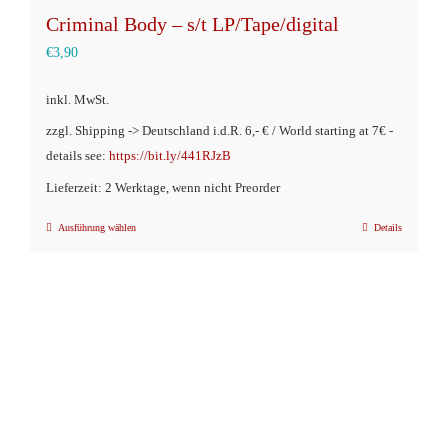
Criminal Body – s/t LP/Tape/digital
€
3,90
inkl. MwSt.
zzgl. Shipping -> Deutschland i.d.R. 6,- € / World starting at 7€ -
details see:
https://bit.ly/441RJzB
Lieferzeit: 2 Werktage, wenn nicht Preorder
Ausführung wählen
Details
Dieses
Produkt
weist
mehrere
Varianten
auf.
Die
Optionen