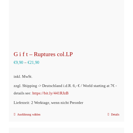
G i f t – Ruptures col.LP
€
9,90
–
€
21,90
inkl. MwSt.
zzgl. Shipping -> Deutschland i.d.R. 6,- € / World starting at 7€ -
details see:
https://bit.ly/441RJzB
Lieferzeit: 2 Werktage, wenn nicht Preorder
Ausführung wählen
Details
Dieses
Produkt
weist