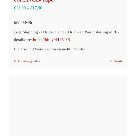
€
11,90
–
€
17,90
inkl. MwSt.
zzgl. Shipping -> Deutschland i.d.R. 6,- € / World starting at 7€ -
details see:
https://bit.ly/441RJzB
Lieferzeit: 2 Werktage, wenn nicht Preorder
Ausführung wählen
Details
Dieses
Produkt
weist
mehrere
Varianten
auf.
Die
Optionen
können