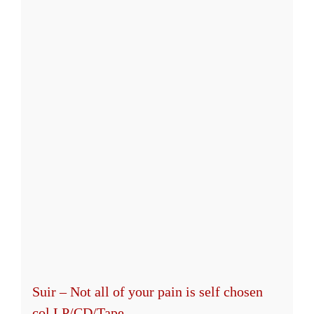
mehrere
Varianten
auf.
Die
Optionen
können
auf
der
Produktseite
gewählt
werden
Suir – Not all of your pain is self chosen
col.LP/CD/Tape