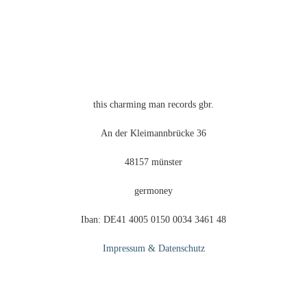
können
auf
der
Produktseite
gewählt
werden
this charming man records gbr.
An der Kleimannbrücke 36
48157 münster
germoney
Iban: DE41 4005 0150 0034 3461 48
Impressum & Datenschutz