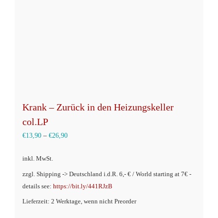
auf
der
Produktseite
gewählt
werden
Krank – Zurück in den Heizungskeller
col.LP
€
13,90
–
€
26,90
inkl. MwSt.
zzgl. Shipping -> Deutschland i.d.R. 6,- € / World starting at 7€ -
details see:
https://bit.ly/441RJzB
Lieferzeit: 2 Werktage, wenn nicht Preorder