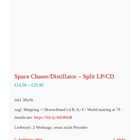
können
auf
der
Produktseite
gewählt
werden
Space Chaser/Distillator – Split LP/CD
€
14,90
–
€
29,90
inkl. MwSt.
zzgl. Shipping -> Deutschland i.d.R. 6,- € / World starting at 7€ -
details see:
https://bit.ly/441RJzB
Lieferzeit: 2 Werktage, wenn nicht Preorder
Ausführung wählen
Details