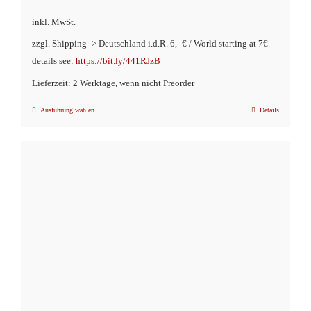
inkl. MwSt.
zzgl. Shipping -> Deutschland i.d.R. 6,- € / World starting at 7€ -
details see:
https://bit.ly/441RJzB
Lieferzeit: 2 Werktage, wenn nicht Preorder
Ausführung wählen
Details
Dieses
Produkt
weist
mehrere
Varianten
auf.
Die
Optionen
können
auf
der