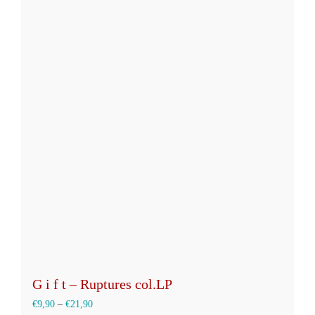
mehrere
Varianten
auf.
Die
Optionen
können
auf
der
Produktseite
gewählt
werden
G i f t – Ruptures col.LP
€
9,90
–
€
21,90