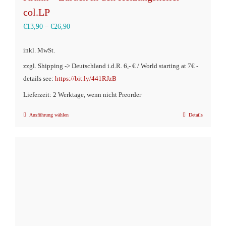
col.LP
€
13,90
–
€
26,90
inkl. MwSt.
zzgl. Shipping -> Deutschland i.d.R. 6,- € / World starting at 7€ -
details see:
https://bit.ly/441RJzB
Lieferzeit: 2 Werktage, wenn nicht Preorder
Ausführung wählen
Details
Dieses
Produkt
weist
mehrere
Varianten
auf.
Die
Optionen