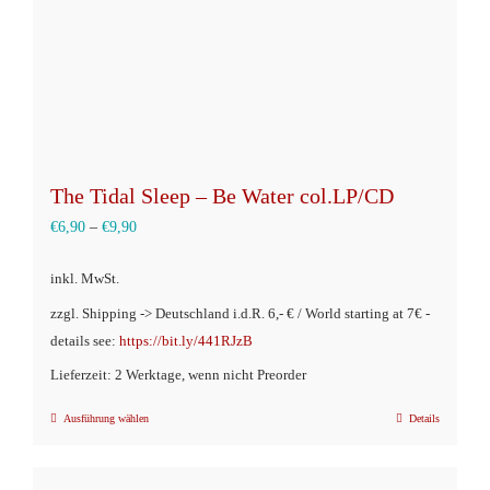
The Tidal Sleep – Be Water col.LP/CD
€
6,90
–
€
9,90
inkl. MwSt.
zzgl. Shipping -> Deutschland i.d.R. 6,- € / World starting at 7€ -
details see:
https://bit.ly/441RJzB
Lieferzeit: 2 Werktage, wenn nicht Preorder
Ausführung wählen
Details
Dieses
Produkt
weist