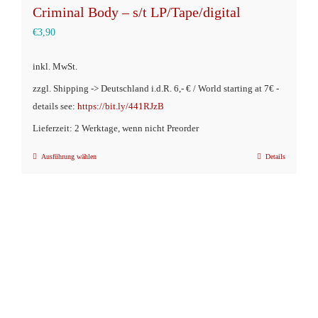
Criminal Body – s/t LP/Tape/digital
€
3,90
inkl. MwSt.
zzgl. Shipping -> Deutschland i.d.R. 6,- € / World starting at 7€ -
details see:
https://bit.ly/441RJzB
Lieferzeit: 2 Werktage, wenn nicht Preorder
Ausführung wählen
Details
Dieses
Produkt
weist
mehrere
Varianten
auf.
Die
Optionen