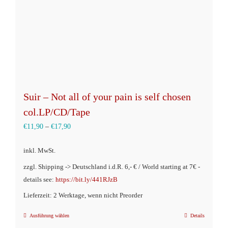
Produktseite
gewählt
werden
Suir – Not all of your pain is self chosen
col.LP/CD/Tape
€
11,90
–
€
17,90
inkl. MwSt.
zzgl. Shipping -> Deutschland i.d.R. 6,- € / World starting at 7€ -
details see:
https://bit.ly/441RJzB
Lieferzeit: 2 Werktage, wenn nicht Preorder
Ausführung wählen
Details
Dieses