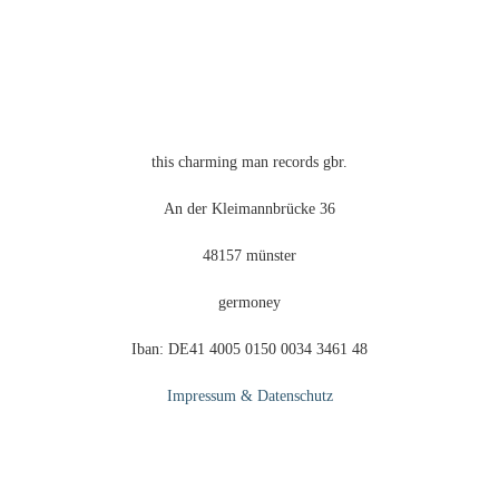
können
auf
der
Produktseite
gewählt
werden
this charming man records gbr.
An der Kleimannbrücke 36
48157 münster
germoney
Iban: DE41 4005 0150 0034 3461 48
Impressum & Datenschutz