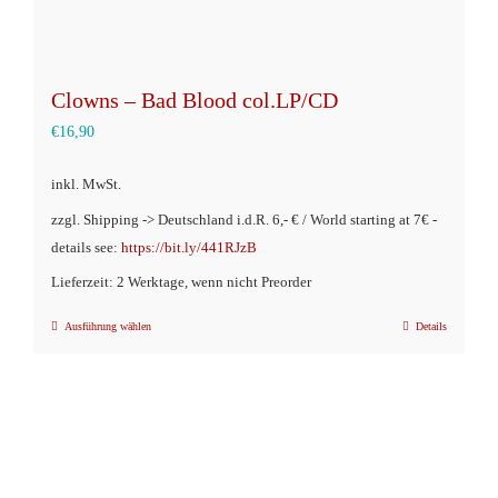
Clowns – Bad Blood col.LP/CD
€
16,90
inkl. MwSt.
zzgl. Shipping -> Deutschland i.d.R. 6,- € / World starting at 7€ -
details see:
https://bit.ly/441RJzB
Lieferzeit: 2 Werktage, wenn nicht Preorder
Ausführung wählen
Details
Dieses
Produkt
weist
mehrere
Varianten
auf.