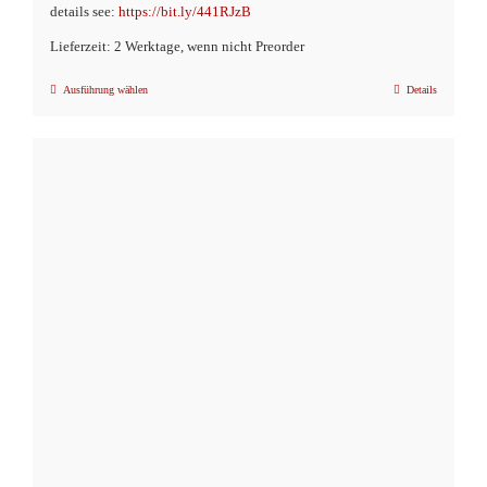
details see:
https://bit.ly/441RJzB
Lieferzeit: 2 Werktage, wenn nicht Preorder
Ausführung wählen
Details
Dieses
Produkt
weist
mehrere
Varianten
auf.
Die
Optionen
können
auf
der
Produktseite
gewählt