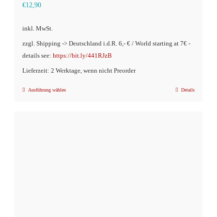
€
12,90
inkl. MwSt.
zzgl. Shipping -> Deutschland i.d.R. 6,- € / World starting at 7€ -
details see:
https://bit.ly/441RJzB
Lieferzeit: 2 Werktage, wenn nicht Preorder
Ausführung wählen
Details
Dieses
Produkt
weist
mehrere
Varianten
auf.
Die
Optionen
können
auf