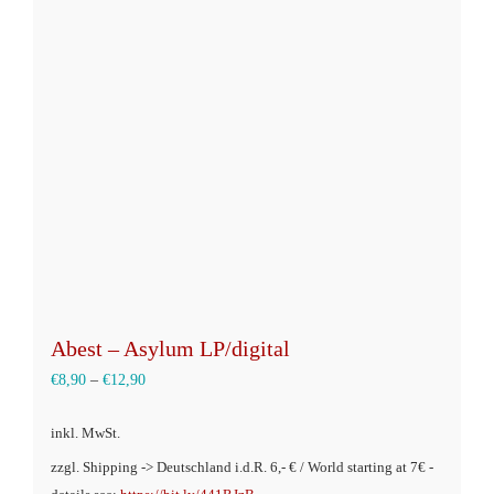
Die
Optionen
können
auf
der
Produktseite
gewählt
werden
Abest – Asylum LP/digital
€
8,90
–
€
12,90
inkl. MwSt.
zzgl. Shipping -> Deutschland i.d.R. 6,- € / World starting at 7€ -