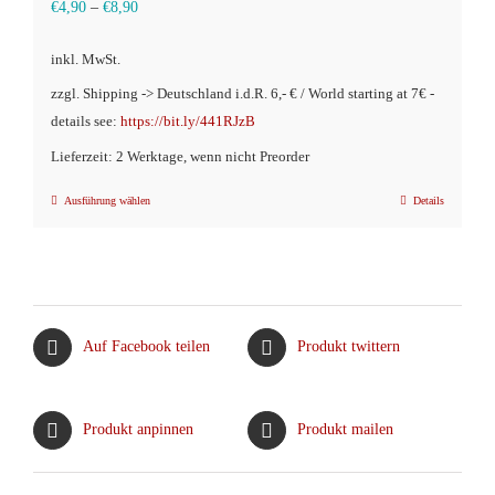
€
4,90
–
€
8,90
inkl. MwSt.
zzgl. Shipping -> Deutschland i.d.R. 6,- € / World starting at 7€ -
details see:
https://bit.ly/441RJzB
Lieferzeit: 2 Werktage, wenn nicht Preorder
Ausführung wählen
Details
Dieses
Produkt
weist
mehrere
Varianten
Auf Facebook teilen
Produkt twittern
auf.
Die
Optionen
Produkt anpinnen
Produkt mailen
können
auf