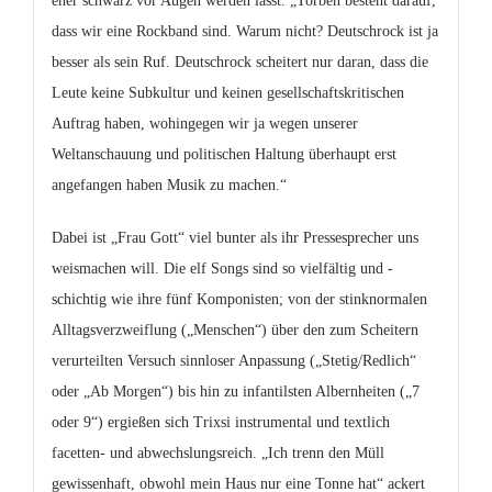
eher schwarz vor Augen werden lässt. „Torben besteht darauf,
dass wir eine Rockband sind. Warum nicht? Deutschrock ist ja
besser als sein Ruf. Deutschrock scheitert nur daran, dass die
Leute keine Subkultur und keinen gesellschaftskritischen
Auftrag haben, wohingegen wir ja wegen unserer
Weltanschauung und politischen Haltung überhaupt erst
angefangen haben Musik zu machen.“
Dabei ist „Frau Gott“ viel bunter als ihr Pressesprecher uns
weismachen will. Die elf Songs sind so vielfältig und -
schichtig wie ihre fünf Komponisten; von der stinknormalen
Alltagsverzweiflung („Menschen“) über den zum Scheitern
verurteilten Versuch sinnloser Anpassung („Stetig/Redlich“
oder „Ab Morgen“) bis hin zu infantilsten Albernheiten („7
oder 9“) ergießen sich Trixsi instrumental und textlich
facetten- und abwechslungsreich. „Ich trenn den Müll
gewissenhaft, obwohl mein Haus nur eine Tonne hat“ ackert