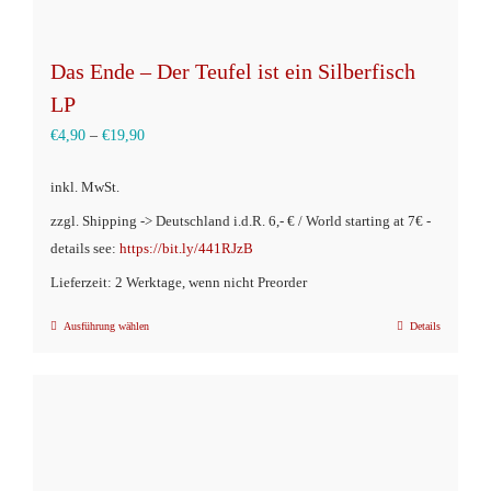
werden
Das Ende – Der Teufel ist ein Silberfisch
LP
€
4,90
–
€
19,90
inkl. MwSt.
zzgl. Shipping -> Deutschland i.d.R. 6,- € / World starting at 7€ -
details see:
https://bit.ly/441RJzB
Lieferzeit: 2 Werktage, wenn nicht Preorder
Ausführung wählen
Details
Dieses
Produkt
weist
mehrere
Varianten
auf.