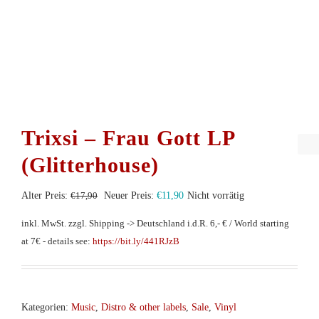
Trixsi – Frau Gott LP
(Glitterhouse)
Ursprünglicher
Aktueller
Alter Preis:
€
17,90
Neuer Preis:
€
11,90
Nicht vorrätig
Preis
Preis
inkl. MwSt.
zzgl. Shipping -> Deutschland i.d.R. 6,- € / World starting
war:
ist:
at 7€ - details see:
https://bit.ly/441RJzB
€17,90
€11,90.
Kategorien:
Music
,
Distro & other labels
,
Sale
,
Vinyl