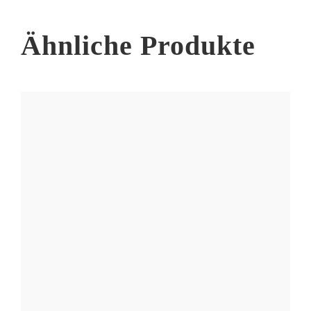
der
Produktseite
Ähnliche Produkte
gewählt
werden