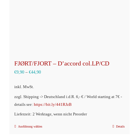
der
Produktseite
gewählt
werden
FJØRT/FJORT – D’accord col.LP/CD
€
9,90
–
€
44,90
inkl. MwSt.
zzgl. Shipping -> Deutschland i.d.R. 6,- € / World starting at 7€ -
details see:
https://bit.ly/441RJzB
Lieferzeit: 2 Werktage, wenn nicht Preorder
Ausführung wählen
Details
Dieses
Produkt