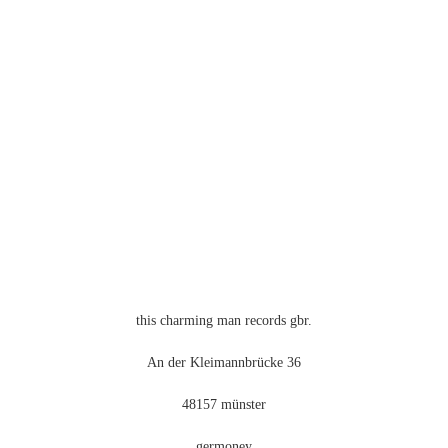
Die
Optionen
können
auf
der
Produktseite
gewählt
werden
this charming man records gbr.
An der Kleimannbrücke 36
48157 münster
germoney