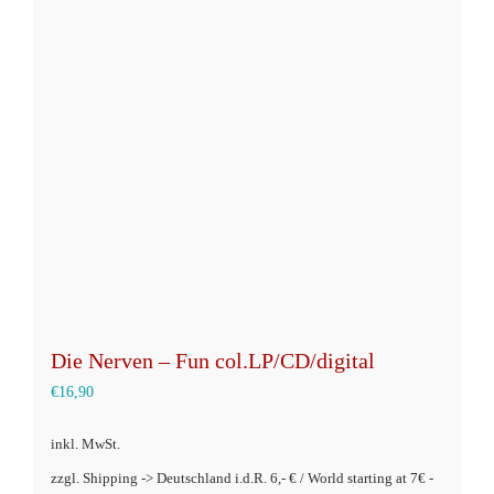
auf.
Die
Optionen
können
auf
der
Produktseite
gewählt
werden
Die Nerven – Fun col.LP/CD/digital
€
16,90
inkl. MwSt.
zzgl. Shipping -> Deutschland i.d.R. 6,- € / World starting at 7€ -