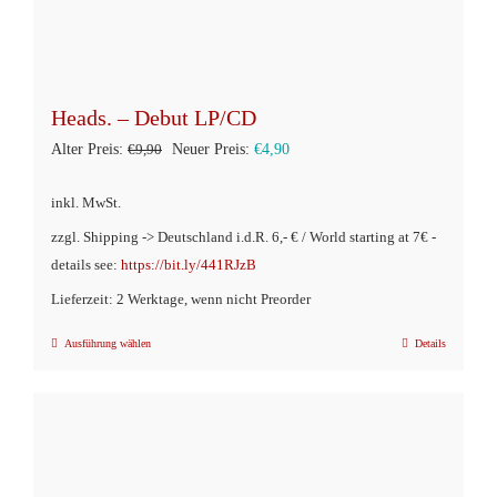
Heads. – Debut LP/CD
Ursprünglicher
Aktueller
Alter Preis:
€
9,90
Neuer Preis:
€
4,90
Preis
Preis
inkl. MwSt.
war:
ist:
zzgl. Shipping -> Deutschland i.d.R. 6,- € / World starting at 7€ -
€9,90
€4,90.
details see:
https://bit.ly/441RJzB
Lieferzeit: 2 Werktage, wenn nicht Preorder
Ausführung wählen
Details
Dieses
Produkt
weist
mehrere
Varianten