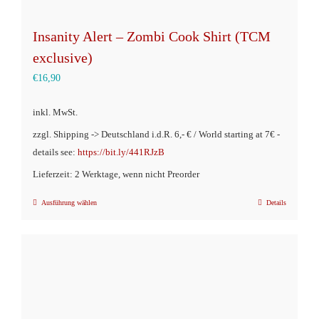
Insanity Alert – Zombi Cook Shirt (TCM
exclusive)
€
16,90
inkl. MwSt.
zzgl. Shipping -> Deutschland i.d.R. 6,- € / World starting at 7€ -
details see:
https://bit.ly/441RJzB
Lieferzeit: 2 Werktage, wenn nicht Preorder
Ausführung wählen
Details
Dieses
Produkt
weist
mehrere
Varianten
auf.