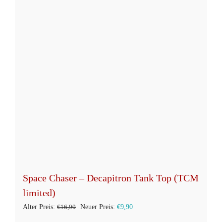
Space Chaser – Decapitron Tank Top (TCM
limited)
Ursprünglicher
Aktueller
Alter Preis:
€
16,90
Neuer Preis:
€
9,90
Preis
Preis