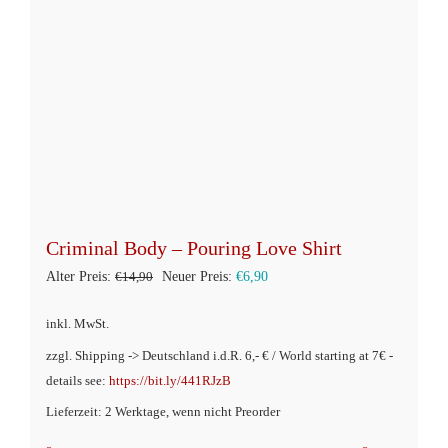
Produktseite
gewählt
werden
Criminal Body – Pouring Love Shirt
Ursprünglicher
Aktueller
Alter Preis:
€
14,90
Neuer Preis:
€
6,90
Preis
Preis
inkl. MwSt.
war:
ist:
zzgl. Shipping -> Deutschland i.d.R. 6,- € / World starting at 7€ -
€14,90
€6,90.
details see:
https://bit.ly/441RJzB
Lieferzeit: 2 Werktage, wenn nicht Preorder