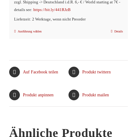
zzgl. Shipping -> Deutschland i.d.R. 6,- € / World starting at 7€ -
€16,90
€11,90.
details see:
https://bit.ly/441RJzB
Lieferzeit: 2 Werktage, wenn nicht Preorder
Ausführung wählen
Details
Dieses
Produkt
weist
mehrere
Varianten
Auf Facebook teilen
Produkt twittern
auf.
Die
Optionen
Produkt anpinnen
Produkt mailen
können
auf
der
Produktseite
Ähnliche Produkte
gewählt