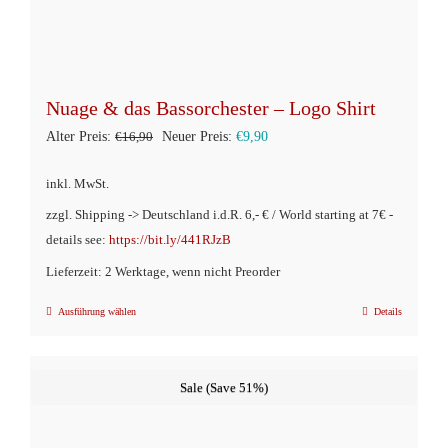
Nuage & das Bassorchester – Logo Shirt
Ursprünglicher
Aktueller
Alter Preis:
€
16,90
Neuer Preis:
€
9,90
Preis
Preis
inkl. MwSt.
war:
ist:
zzgl. Shipping -> Deutschland i.d.R. 6,- € / World starting at 7€ -
€16,90
€9,90.
details see:
https://bit.ly/441RJzB
Lieferzeit: 2 Werktage, wenn nicht Preorder
Ausführung wählen
Details
Dieses
Produkt
weist
Sale (Save 51%)
mehrere
Varianten