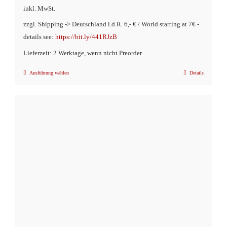
inkl. MwSt.
war:
ist:
zzgl. Shipping -> Deutschland i.d.R. 6,- € / World starting at 7€ -
€16,90
€9,90.
details see:
https://bit.ly/441RJzB
Lieferzeit: 2 Werktage, wenn nicht Preorder
Ausführung wählen
Details
Dieses
Produkt
weist
mehrere
Varianten
auf.
Die
Optionen
können
auf
der