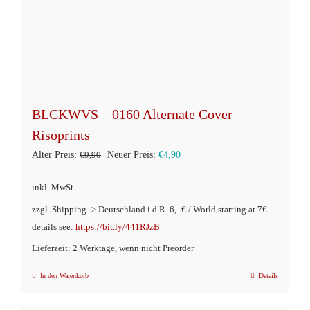
BLCKWVS – 0160 Alternate Cover
Risoprints
Ursprünglicher
Aktueller
Alter Preis:
€
9,90
Neuer Preis:
€
4,90
Preis
Preis
inkl. MwSt.
war:
ist:
zzgl. Shipping -> Deutschland i.d.R. 6,- € / World starting at 7€ -
€9,90
€4,90.
details see:
https://bit.ly/441RJzB
Lieferzeit: 2 Werktage, wenn nicht Preorder
In den Warenkorb
Details