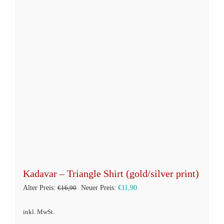
auf
der
Produktseite
gewählt
werden
Kadavar – Triangle Shirt (gold/silver print)
Ursprünglicher
Aktueller
Alter Preis:
€
16,90
Neuer Preis:
€
11,90
Preis
Preis
inkl. MwSt.
war:
ist: