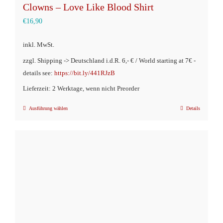
Clowns – Love Like Blood Shirt
€
16,90
inkl. MwSt.
zzgl. Shipping -> Deutschland i.d.R. 6,- € / World starting at 7€ -
details see:
https://bit.ly/441RJzB
Lieferzeit: 2 Werktage, wenn nicht Preorder
Ausführung wählen
Details
Dieses
Produkt
weist
mehrere
Varianten
auf.
Die
Optionen
können