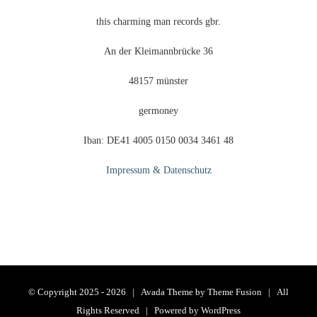
this charming man records gbr.
An der Kleimannbrücke 36
48157 münster
germoney
Iban: DE41 4005 0150 0034 3461 48
Impressum & Datenschutz
© Copyright 2025 -
2026 | Avada Theme by
Theme Fusion
| All
Rights Reserved | Powered by
WordPress