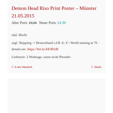
Demon Head Riso Print Poster – Münster
21.05.2015
Ursprünglicher
Aktueller
Alter Preis:
€
9,90
Neuer Preis:
€
4,90
Preis
Preis
inkl. MwSt.
war:
ist:
zzgl. Shipping -> Deutschland i.d.R. 6,- € / World starting at 7€ -
€9,90
€4,90.
details see:
https://bit.ly/441RJzB
Lieferzeit: 2 Werktage, wenn nicht Preorder
In den Warenkorb
Details