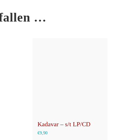
fallen …
Kadavar – s/t LP/CD
€
9,90