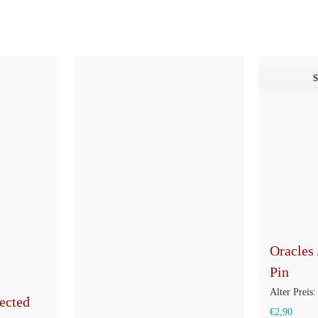
auf
der
Produktseite
gewählt
S
werden
Oracles 
Pin
Alter Preis:
ected
Aktuel
€
2,90