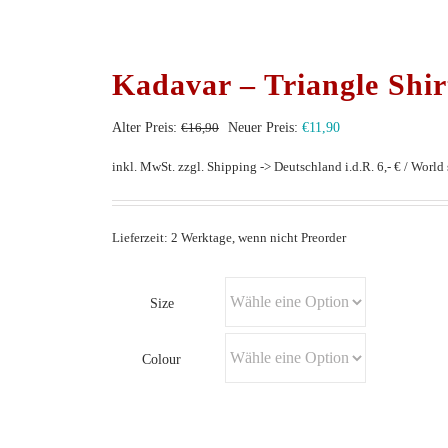
Kadavar – Triangle Shirt
Ursprünglicher
Aktueller
Alter Preis:
€
16,90
Neuer Preis:
€
11,90
Preis
Preis
inkl. MwSt.
zzgl. Shipping -> Deutschland i.d.R. 6,- € / World s
war:
ist:
€16,90
€11,90.
Lieferzeit: 2 Werktage, wenn nicht Preorder
Size
Colour