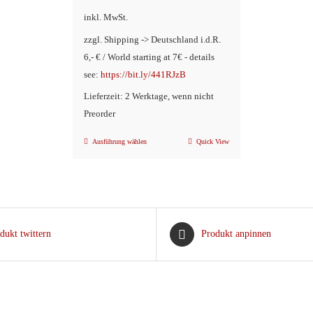
inkl. MwSt.
zzgl. Shipping -> Deutschland i.d.R.
6,- € / World starting at 7€ - details
see:
https://bit.ly/441RJzB
Lieferzeit: 2 Werktage, wenn nicht
Preorder
Ausführung wählen
Quick View
Dieses
Produkt
weist
mehrere
Varianten
dukt twittern
Produkt anpinnen
auf.
Die
Optionen
können