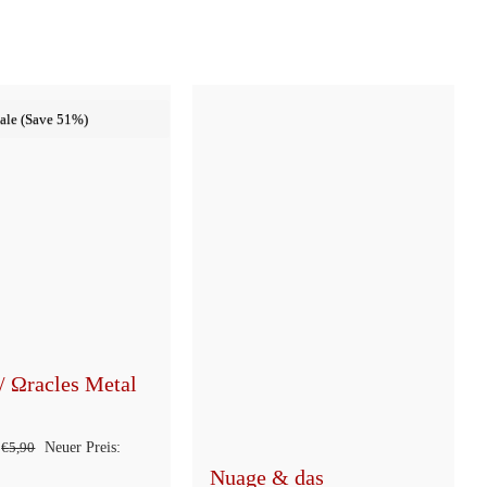
ale (Save 51%)
/ Ωracles Metal
Ursprünglicher
€
5,90
Neuer Preis:
Nuage & das
ler
Preis