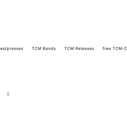
estpresses
TCM Bands
TCM Releases
free TCM-