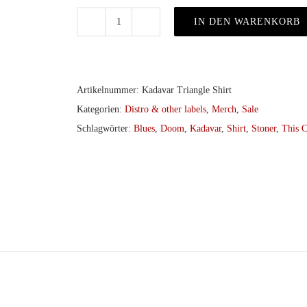
IN DEN WARENKORB
Kadavar
–
Triangle
Shirt
Artikelnummer:
Kadavar Triangle Shirt
(gold/silver
Kategorien:
Distro & other labels
,
Merch
,
Sale
print)
Schlagwörter:
Blues
,
Doom
,
Kadavar
,
Shirt
,
Stoner
,
This 
Menge