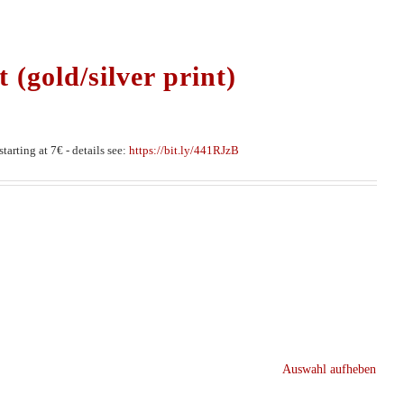
 (gold/silver print)
tarting at 7€ - details see:
https://bit.ly/441RJzB
Auswahl aufheben