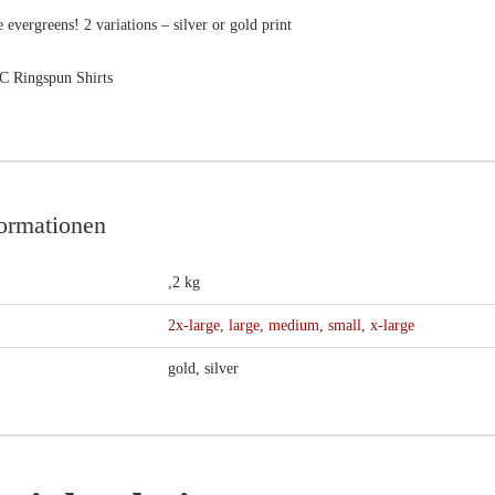
e evergreens! 2 variations – silver or gold print
 Ringspun Shirts
formationen
,2 kg
2x-large
,
large
,
medium
,
small
,
x-large
gold, silver