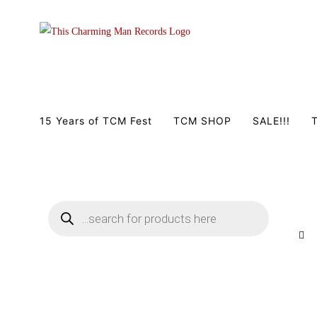
Zum
Inhalt
springen
15 Years of TCM Fest
TCM SHOP
SALE!!!
T
Products
search