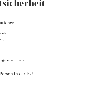
sicherheit
mationen
ords
e 36
rmingmanrecords.com
Person in der EU