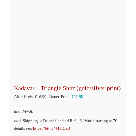
Kadavar – Triangle Shirt (gold/silver print)
Ursprünglicher
Aktueller
Alter Preis:
€
16,90
Neuer Preis:
€
11,90
Preis
Preis
inkl. MwSt.
war:
ist:
zzgl. Shipping -> Deutschland i.d.R. 6,- € / World starting at 7€ -
€16,90
€11,90.
details see:
https://bit.ly/441RJzB