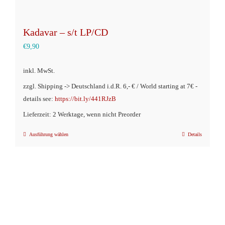
Kadavar – s/t LP/CD
€
9,90
inkl. MwSt.
zzgl. Shipping -> Deutschland i.d.R. 6,- € / World starting at 7€ -
details see:
https://bit.ly/441RJzB
Lieferzeit: 2 Werktage, wenn nicht Preorder
Ausführung wählen
Details
Dieses
Produkt
weist
mehrere
Varianten
auf.
Die