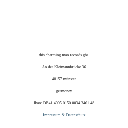
Optionen
können
auf
der
Produktseite
gewählt
werden
this charming man records gbr.
An der Kleimannbrücke 36
48157 münster
germoney
Iban: DE41 4005 0150 0034 3461 48
Impressum & Datenschutz