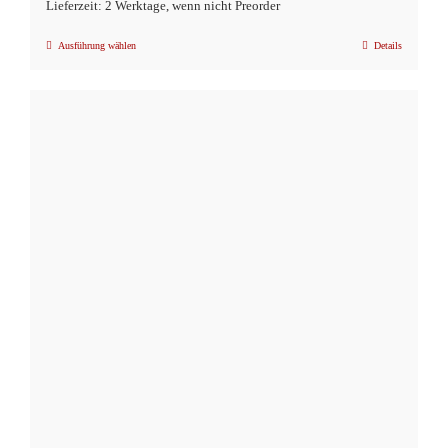
Lieferzeit: 2 Werktage, wenn nicht Preorder
Ausführung wählen
Details
Dieses
Produkt
weist
mehrere
Varianten
auf.
Die
Optionen
können
auf
der
Produktseite
gewählt
werden