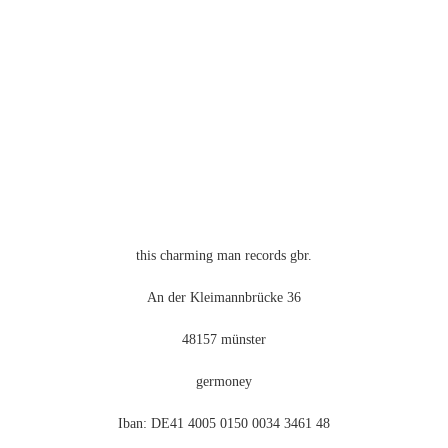
können
auf
der
Produktseite
gewählt
werden
this charming man records gbr.
An der Kleimannbrücke 36
48157 münster
germoney
Iban: DE41 4005 0150 0034 3461 48