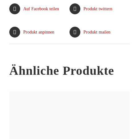
Varianten
Auf Facebook teilen
Produkt twittern
auf.
Die
Optionen
Produkt anpinnen
Produkt mailen
können
auf
der
Produktseite
Ähnliche Produkte
gewählt
werden