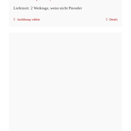
Lieferzeit: 2 Werktage, wenn nicht Preorder
Ausführung wählen
Details
Dieses
Produkt
weist
mehrere
Varianten
auf.
Die
Optionen
können
auf
der
Produktseite
gewählt
werden