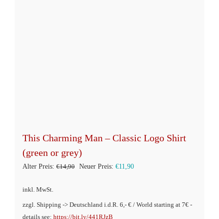
gewählt
werden
This Charming Man – Classic Logo Shirt
(green or grey)
Ursprünglicher
Aktueller
Alter Preis:
€
14,90
Neuer Preis:
€
11,90
Preis
Preis
inkl. MwSt.
war:
ist:
zzgl. Shipping -> Deutschland i.d.R. 6,- € / World starting at 7€ -
€14,90
€11,90.
details see:
https://bit.ly/441RJzB