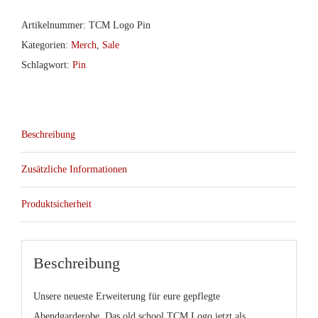
Man
-
Artikelnummer:
TCM Logo Pin
Classic
Kategorien:
Merch
,
Sale
Logo
Schlagwort:
Pin
Pin
Menge
Beschreibung
Zusätzliche Informationen
Produktsicherheit
Beschreibung
Unsere neueste Erweiterung für eure gepflegte
Abendgarderobe. Das old school TCM Logo jetzt als