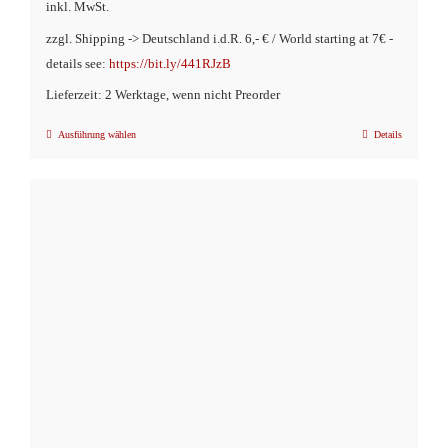
inkl. MwSt.
zzgl. Shipping -> Deutschland i.d.R. 6,- € / World starting at 7€ -
details see:
https://bit.ly/441RJzB
Lieferzeit: 2 Werktage, wenn nicht Preorder
Ausführung wählen
Details
Dieses
Produkt
weist
mehrere
Varianten
auf.
Die
Optionen
können
auf
der
Produktseite