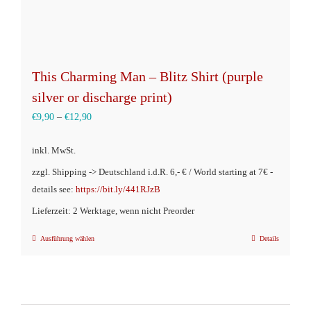
This Charming Man – Blitz Shirt (purple
silver or discharge print)
€
9,90
–
€
12,90
inkl. MwSt.
zzgl. Shipping -> Deutschland i.d.R. 6,- € / World starting at 7€ -
details see:
https://bit.ly/441RJzB
Lieferzeit: 2 Werktage, wenn nicht Preorder
Ausführung wählen
Details
Dieses
Produkt
weist
mehrere