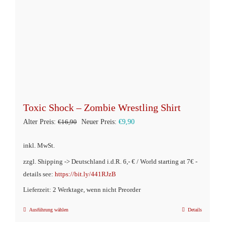
Toxic Shock – Zombie Wrestling Shirt
Ursprünglicher
Aktueller
Alter Preis:
€
16,90
Neuer Preis:
€
9,90
Preis
Preis
inkl. MwSt.
war:
ist:
zzgl. Shipping -> Deutschland i.d.R. 6,- € / World starting at 7€ -
€16,90
€9,90.
details see:
https://bit.ly/441RJzB
Lieferzeit: 2 Werktage, wenn nicht Preorder
Ausführung wählen
Details
Dieses