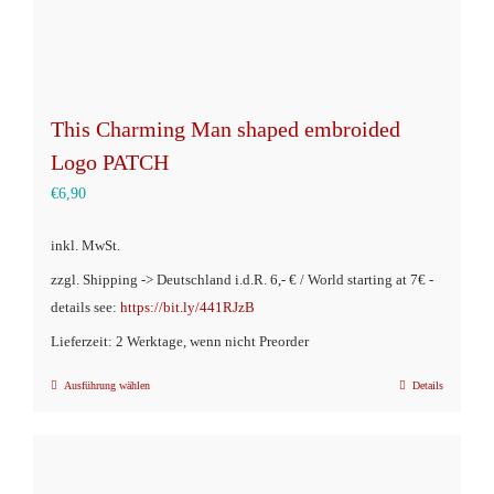
This Charming Man shaped embroided
Logo PATCH
€
6,90
inkl. MwSt.
zzgl. Shipping -> Deutschland i.d.R. 6,- € / World starting at 7€ -
details see:
https://bit.ly/441RJzB
Lieferzeit: 2 Werktage, wenn nicht Preorder
Ausführung wählen
Details
Dieses
Produkt
weist
mehrere