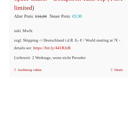
limited)
Ursprünglicher
Aktueller
Alter Preis:
€
16,90
Neuer Preis:
€
9,90
Preis
Preis
inkl. MwSt.
war:
ist:
zzgl. Shipping -> Deutschland i.d.R. 6,- € / World starting at 7€ -
€16,90
€9,90.
details see:
https://bit.ly/441RJzB
Lieferzeit: 2 Werktage, wenn nicht Preorder
Ausführung wählen
Details
Dieses
Produkt
weist
mehrere
Varianten
auf.
Die
Optionen