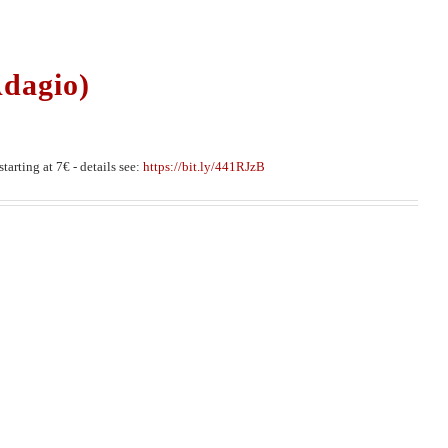
Adagio)
tarting at 7€ - details see:
https://bit.ly/441RJzB