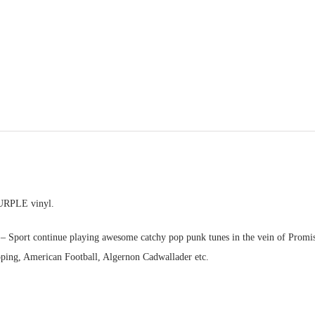
RPLE vinyl.
 – Sport continue playing awesome catchy pop punk tunes in the vein of Promi
oping, American Football, Algernon Cadwallader etc.