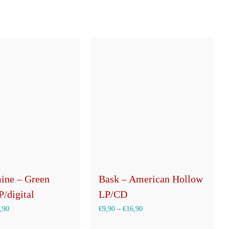
auf
der
Produktseite
gewählt
werden
ine – Green
Bask – American Hollow
/digital
LP/CD
,90
€
9,90
–
€
16,90