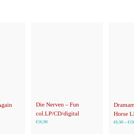
auf
der
Produktseite
gewählt
werden
Die Nerven – Fun
Dramam
Again
col.LP/CD/digital
Horse LP
€
16,90
€
6,90
–
€
19