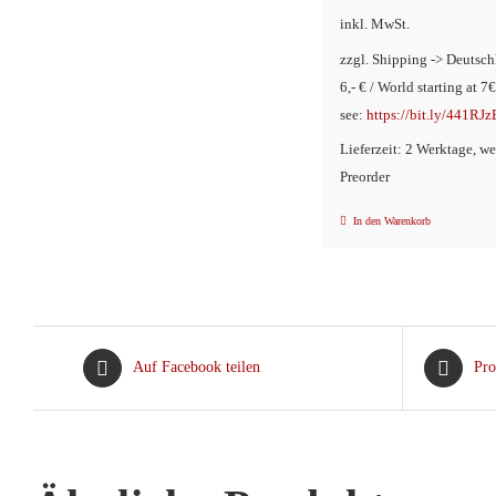
inkl. MwSt.
zzgl. Shipping -> Deutsch
6,- € / World starting at 7€
see:
https://bit.ly/441RJz
Lieferzeit: 2 Werktage, w
Preorder
In den Warenkorb
Auf Facebook teilen
Pro