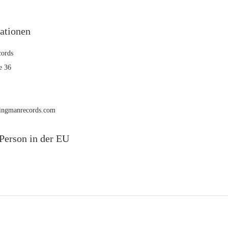
mationen
ords
e 36
rmingmanrecords.com
Person in der EU