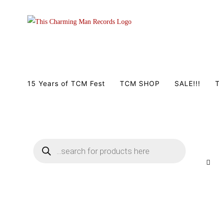
Zum
Inhalt
springen
15 Years of TCM Fest
TCM SHOP
SALE!!!
T
Products
search