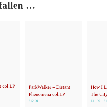
fallen …
t col.LP
ParkWalker – Distant
How I Le
Phenomena col.LP
The Cit
€
12,90
€
11,90
–
€
1