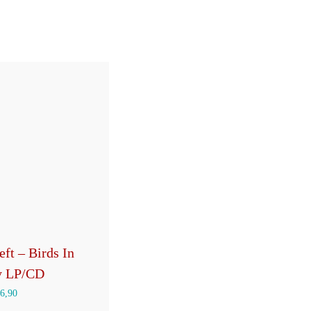
ft – Birds In
y LP/CD
6,90