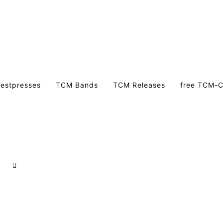
estpresses
TCM Bands
TCM Releases
free TCM-