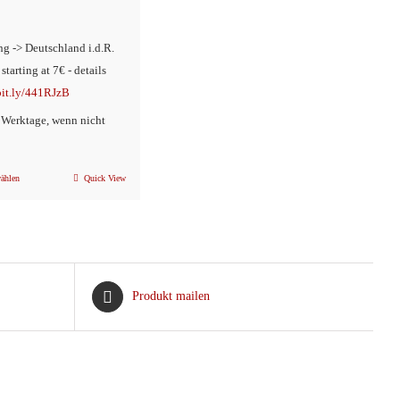
ng -> Deutschland i.d.R.
 starting at 7€ - details
/bit.ly/441RJzB
2 Werktage, wenn nicht
ählen
Quick View
Dieses
Produkt
weist
mehrere
Varianten
Produkt mailen
auf.
Die
Optionen
können