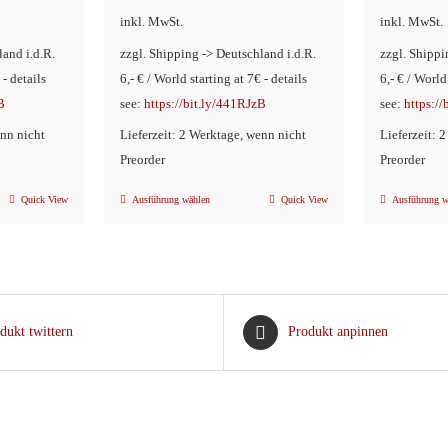
inkl. MwSt.
inkl. MwSt.
land i.d.R.
zzgl. Shipping -> Deutschland i.d.R.
zzgl. Shippi
 - details
6,- € / World starting at 7€ - details
6,- € / World
B
see:
https://bit.ly/441RJzB
see:
https:/
enn nicht
Lieferzeit: 2 Werktage, wenn nicht
Lieferzeit: 
Preorder
Preorder
Quick View
Ausführung wählen
Quick View
Ausführung w
Dieses
Produkt
weist
mehrere
Varianten
dukt twittern
Produkt anpinnen
auf.
Die
Optionen
können