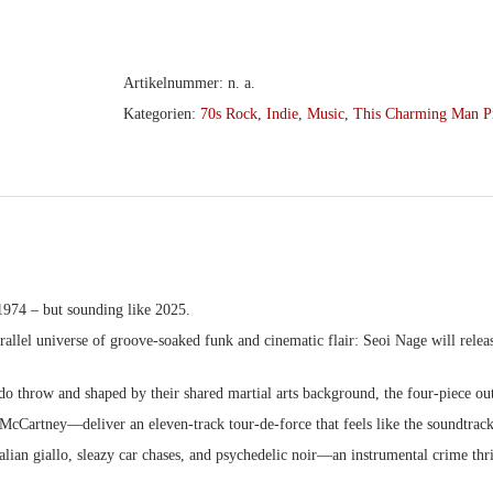
Nage
–
No
Artikelnummer:
n. a.
Retreat,
Kategorien:
70s Rock
,
Indie
,
Music
,
This Charming Man P
No
Surrender
col.LP
Menge
s 1974 – but sounding like 2025.
arallel universe of groove-soaked funk and cinematic flair:
Seoi Nage
will relea
udo throw and shaped by their shared martial arts background, the four-piec
Cartney—deliver an eleven-track tour-de-force that feels like the soundtrack t
alian giallo, sleazy car chases, and psychedelic noir—an instrumental crime thri