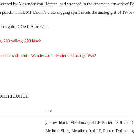
stered by Alexander von Hörsten, and wrapped in the cinematic artwork of
 a punch. Think MF Doom’s crate-digging spirit meets the analog grit of 1970s de
Khruangbin, GOAT, Altın Gün.
e, 200 yellow, 200 black
 come with Shirt, Wunderbaum, Poster and orange Wax!
formationen
n. a.
yellow, black, Metalbox (col.LP, Poster, Duftbaum)
Medium Shirt, Metalbox (col.LP, Poster, Duftbaum) 