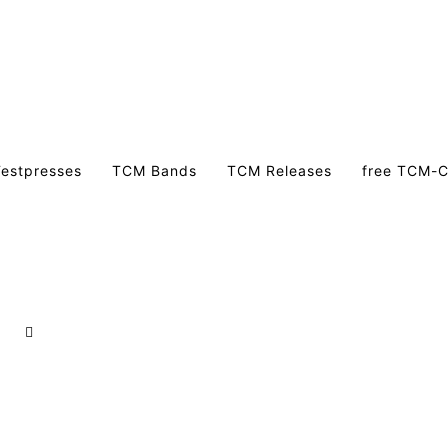
estpresses
TCM Bands
TCM Releases
free TCM-