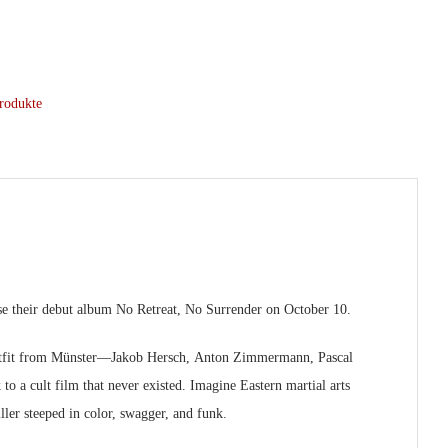
rodukte
se their debut album
No Retreat, No Surrender
on October 10.
e outfit from Münster—Jakob Hersch, Anton Zimmermann, Pascal
o a cult film that never existed. Imagine Eastern martial arts
ller steeped in color, swagger, and funk.