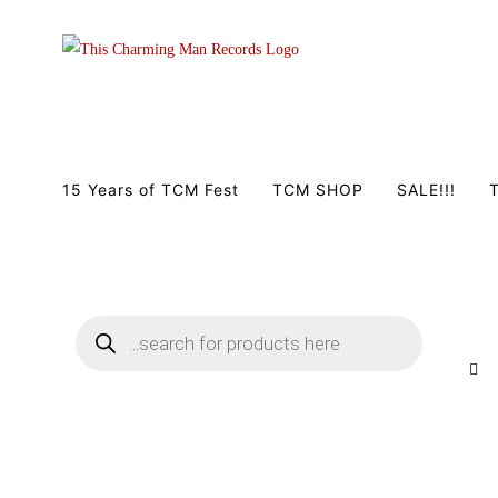
Zum
Inhalt
springen
15 Years of TCM Fest
TCM SHOP
SALE!!!
T
Products
search