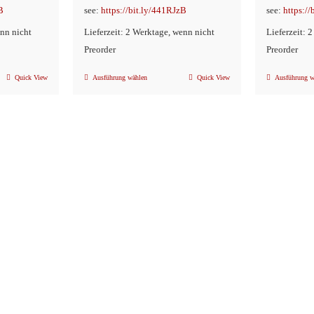
B
see:
https://bit.ly/441RJzB
see:
https:/
enn nicht
Lieferzeit: 2 Werktage, wenn nicht
Lieferzeit: 
Preorder
Preorder
Quick View
Ausführung wählen
Quick View
Ausführung w
Dieses
Produkt
weist
mehrere
n
Varianten
auf.
Die
Optionen
können
auf
der
eite
Produktseite