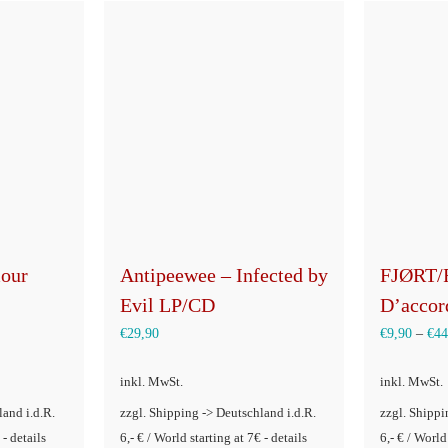
mour
Antipeewee – Infected by
FJØRT/
Evil LP/CD
D’accor
€
29,90
€
9,90
–
€
44
inkl. MwSt.
inkl. MwSt.
land i.d.R.
zzgl. Shipping -> Deutschland i.d.R.
zzgl. Shippi
 - details
6,- € / World starting at 7€ - details
6,- € / World