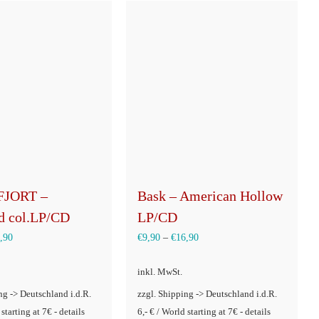
FJORT –
Bask – American Hollow
d col.LP/CD
LP/CD
,90
€
9,90
–
€
16,90
inkl. MwSt.
ng -> Deutschland i.d.R.
zzgl. Shipping -> Deutschland i.d.R.
 starting at 7€ - details
6,- € / World starting at 7€ - details