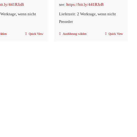
/bit.ly/441RJzB
see:
https://bit.ly/441RJzB
2 Werktage, wenn nicht
Lieferzeit: 2 Werktage, wenn nicht
Preorder
ählen
Quick View
Ausführung wählen
Quick View
Dieses
Dieses
Produkt
Produkt
weist
weist
mehrere
mehrere
Varianten
Varianten
auf.
auf.
Die
Die
Optionen
Optionen
können
können
auf
auf
der
der
Produktseite
Produktseite