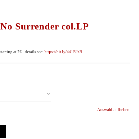
 No Surrender col.LP
tarting at 7€ - details see:
https://bit.ly/441RJzB
Auswahl aufheben