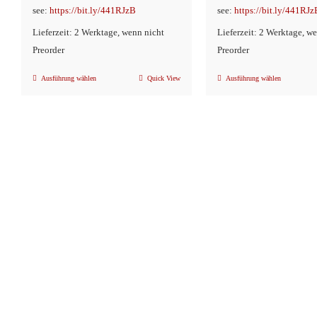
see:
https://bit.ly/441RJzB
see:
https://bit.ly/441RJz
Lieferzeit: 2 Werktage, wenn nicht
Lieferzeit: 2 Werktage, w
Preorder
Preorder
Ausführung wählen
Quick View
Ausführung wählen
Dieses
Dieses
Produkt
Produkt
weist
weist
mehrere
mehrere
Varianten
Variante
auf.
auf.
Die
Die
Optionen
Optionen
können
können
auf
auf
der
der
Produktseite
Produkts