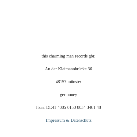
Produktseite
gewählt
werden
this charming man records gbr.
An der Kleimannbrücke 36
48157 münster
germoney
Iban: DE41 4005 0150 0034 3461 48
Impressum & Datenschutz