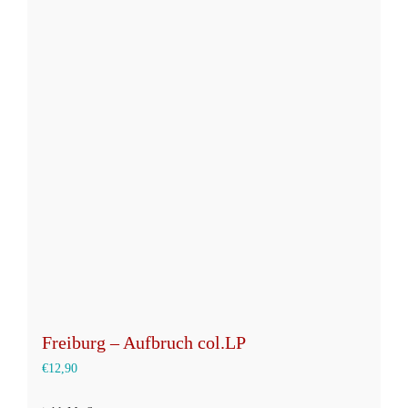
mehrere
Varianten
auf.
Die
Optionen
können
auf
der
Produktseite
gewählt
werden
Freiburg – Aufbruch col.LP
€
12,90