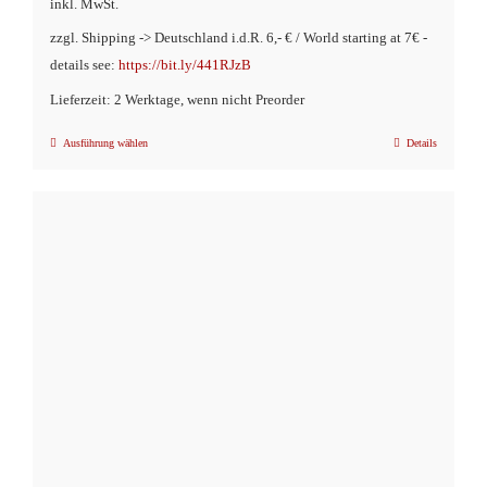
inkl. MwSt.
zzgl. Shipping -> Deutschland i.d.R. 6,- € / World starting at 7€ -
details see:
https://bit.ly/441RJzB
Lieferzeit: 2 Werktage, wenn nicht Preorder
Ausführung wählen
Details
Dieses
Produkt
weist
mehrere
Varianten
auf.
Die
Optionen
können
auf
der
Produktseite