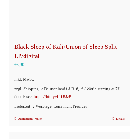
gewählt
werden
Black Sleep of Kali/Union of Sleep Split
LP/digital
€
6,90
inkl. MwSt.
zzgl. Shipping -> Deutschland i.d.R. 6,- € / World starting at 7€ -
details see:
https://bit.ly/441RJzB
Lieferzeit: 2 Werktage, wenn nicht Preorder
Ausführung wählen
Details
Dieses
Produkt
weist