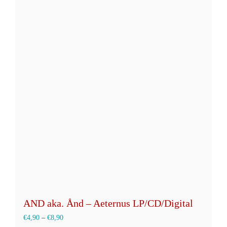
mehrere
Varianten
auf.
Die
Optionen
können
auf
der
Produktseite
gewählt
werden
AND aka. Ånd – Aeternus LP/CD/Digital
€
4,90
–
€
8,90