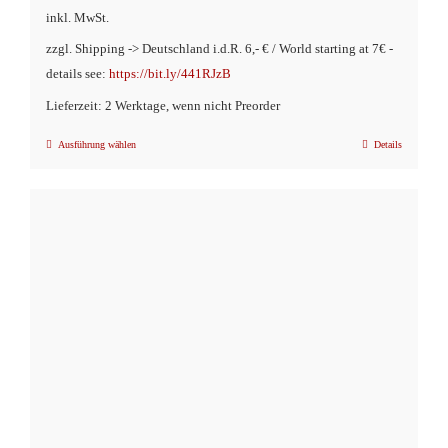
inkl. MwSt.
zzgl. Shipping -> Deutschland i.d.R. 6,- € / World starting at 7€ -
details see:
https://bit.ly/441RJzB
Lieferzeit: 2 Werktage, wenn nicht Preorder
Ausführung wählen
Details
Dieses
Produkt
weist
mehrere
Varianten
auf.
Die
Optionen
können
auf
der