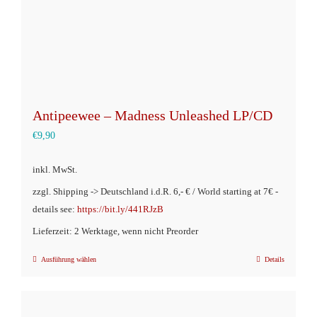
Produktseite
gewählt
werden
Antipeewee – Madness Unleashed LP/CD
€
9,90
inkl. MwSt.
zzgl. Shipping -> Deutschland i.d.R. 6,- € / World starting at 7€ -
details see:
https://bit.ly/441RJzB
Lieferzeit: 2 Werktage, wenn nicht Preorder
Ausführung wählen
Details
Dieses
Produkt
weist