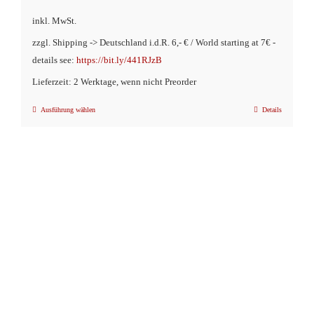
inkl. MwSt.
zzgl. Shipping -> Deutschland i.d.R. 6,- € / World starting at 7€ -
details see:
https://bit.ly/441RJzB
Lieferzeit: 2 Werktage, wenn nicht Preorder
Ausführung wählen
Details
Dieses
Produkt
weist
mehrere
Varianten
auf.
Die
Optionen
können
auf
der