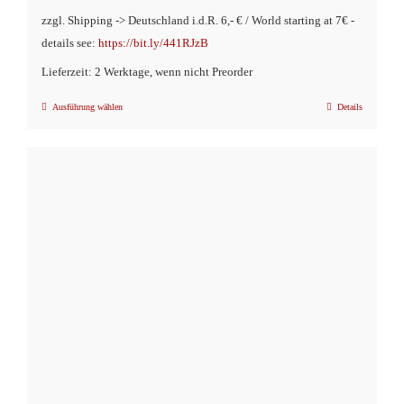
zzgl. Shipping -> Deutschland i.d.R. 6,- € / World starting at 7€ -
details see:
https://bit.ly/441RJzB
Lieferzeit: 2 Werktage, wenn nicht Preorder
Ausführung wählen
Details
Dieses
Produkt
weist
mehrere
Varianten
auf.
Die
Optionen
können
auf
der
Produktseite