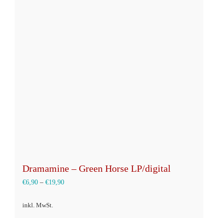
auf.
Die
Optionen
können
auf
der
Produktseite
gewählt
werden
Dramamine – Green Horse LP/digital
€
6,90
–
€
19,90
inkl. MwSt.