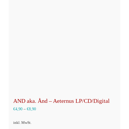
Varianten
auf.
Die
Optionen
können
auf
der
Produktseite
gewählt
werden
AND aka. Ånd – Aeternus LP/CD/Digital
€
4,90
–
€
8,90
inkl. MwSt.