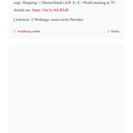
zzgl. Shipping -> Deutschland i.d.R. 6,- € / World starting at 7€ -
details see:
https://bit.ly/441RJzB
Lieferzeit: 2 Werktage, wenn nicht Preorder
Ausführung wählen
Details
Dieses
Produkt
weist
mehrere
Varianten
auf.
Die
Optionen
können
auf
der
Produktseite
gewählt