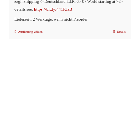
zzgl. Shipping -> Deutschland i.d.R. 6,- € / World starting at 7€ -
details see:
https://bit.ly/441RJzB
Lieferzeit: 2 Werktage, wenn nicht Preorder
Ausführung wählen
Details
Dieses
Produkt
weist
mehrere
Varianten
auf.
Die
Optionen
können
auf
der
Produktseite
gewählt