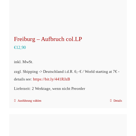
gewählt
werden
Freiburg – Aufbruch col.LP
€
12,90
inkl. MwSt.
zzgl. Shipping -> Deutschland i.d.R. 6,- € / World starting at 7€ -
details see:
https://bit.ly/441RJzB
Lieferzeit: 2 Werktage, wenn nicht Preorder
Ausführung wählen
Details
Dieses
Produkt
weist
mehrere