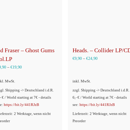
d Fraser – Ghost Gums
Heads. – Collider LP/C
ol.LP
€
9,90
–
€
24,90
9,90
–
€
19,90
nkl. MwSt.
inkl. MwSt.
zgl. Shipping -> Deutschland i.d.R.
zzgl. Shipping -> Deutschland i.d.R.
- € / World starting at 7€ - details
6,- € / World starting at 7€ - details
ee:
https://bit.ly/441RJzB
see:
https://bit.ly/441RJzB
ieferzeit: 2 Werktage, wenn nicht
Lieferzeit: 2 Werktage, wenn nicht
reorder
Preorder