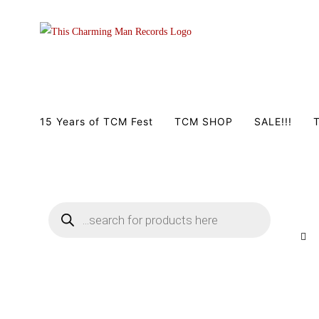
Zum
Inhalt
springen
15 Years of TCM Fest
TCM SHOP
SALE!!!
T
Products
search