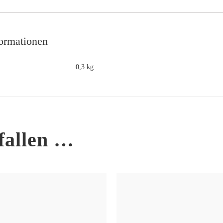
formationen
0,3 kg
fallen …