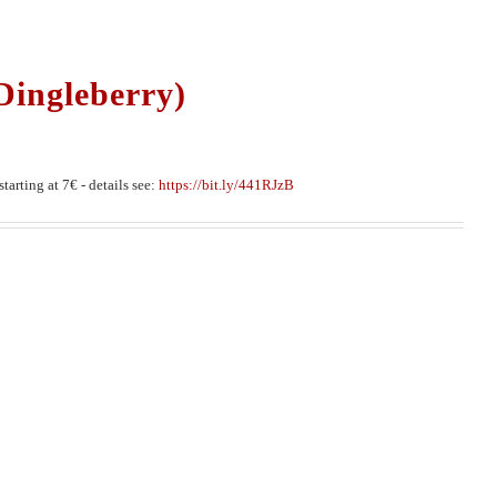
Dingleberry)
tarting at 7€ - details see:
https://bit.ly/441RJzB