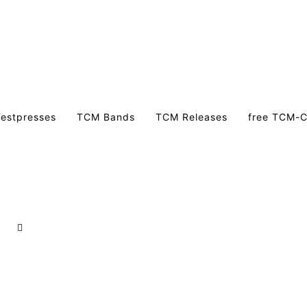
estpresses
TCM Bands
TCM Releases
free TCM-