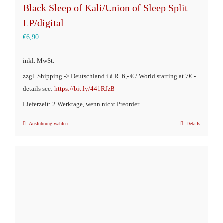
Black Sleep of Kali/Union of Sleep Split
LP/digital
€
6,90
inkl. MwSt.
zzgl. Shipping -> Deutschland i.d.R. 6,- € / World starting at 7€ -
details see:
https://bit.ly/441RJzB
Lieferzeit: 2 Werktage, wenn nicht Preorder
Ausführung wählen
Details
Dieses
Produkt
weist
mehrere
Varianten
auf.
Die