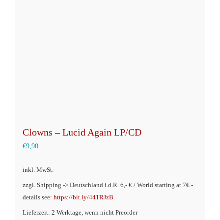
Optionen
können
auf
der
Produktseite
gewählt
werden
Clowns – Lucid Again LP/CD
€
9,90
inkl. MwSt.
zzgl. Shipping -> Deutschland i.d.R. 6,- € / World starting at 7€ -
details see:
https://bit.ly/441RJzB
Lieferzeit: 2 Werktage, wenn nicht Preorder