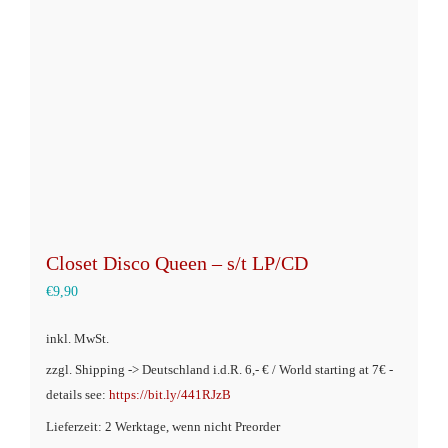
Optionen
können
auf
der
Produktseite
gewählt
werden
Closet Disco Queen – s/t LP/CD
€
9,90
inkl. MwSt.
zzgl. Shipping -> Deutschland i.d.R. 6,- € / World starting at 7€ -
details see:
https://bit.ly/441RJzB
Lieferzeit: 2 Werktage, wenn nicht Preorder