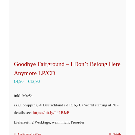
Goodbye Fairground – I Don’t Belong Here
Anymore LP/CD
€
4,90
–
€
12,90
inkl. MwSt.
zzgl. Shipping -> Deutschland i.d.R. 6,- € / World starting at 7€ -
details see:
https://bit.ly/441RJzB
Lieferzeit: 2 Werktage, wenn nicht Preorder
Ausführung wählen
Details