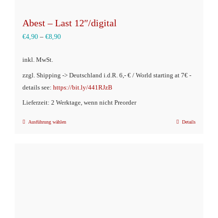
Abest – Last 12″/digital
€
4,90
–
€
8,90
inkl. MwSt.
zzgl. Shipping -> Deutschland i.d.R. 6,- € / World starting at 7€ -
details see:
https://bit.ly/441RJzB
Lieferzeit: 2 Werktage, wenn nicht Preorder
Ausführung wählen
Details
Dieses
Produkt
weist
mehrere
Varianten
auf.
Die