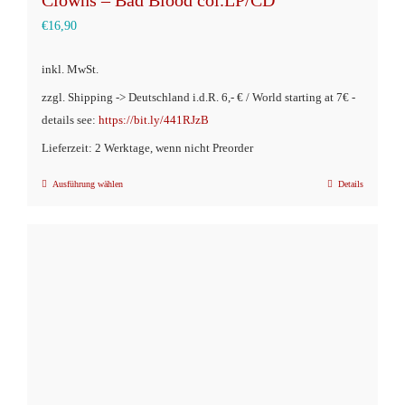
Clowns – Bad Blood col.LP/CD
€
16,90
inkl. MwSt.
zzgl. Shipping -> Deutschland i.d.R. 6,- € / World starting at 7€ -
details see:
https://bit.ly/441RJzB
Lieferzeit: 2 Werktage, wenn nicht Preorder
Ausführung wählen
Details
Dieses
Produkt
weist
mehrere
Varianten
auf.
Die
Optionen
können