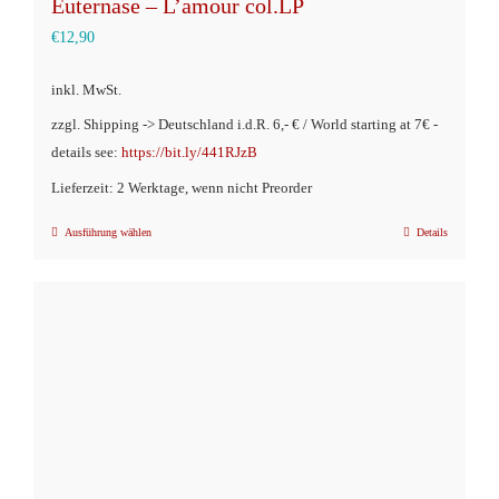
Euternase – L’amour col.LP
€
12,90
inkl. MwSt.
zzgl. Shipping -> Deutschland i.d.R. 6,- € / World starting at 7€ -
details see:
https://bit.ly/441RJzB
Lieferzeit: 2 Werktage, wenn nicht Preorder
Ausführung wählen
Details
Dieses
Produkt
weist
mehrere
Varianten
auf.
Die
Optionen
können