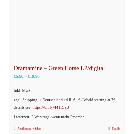
auf
der
Produktseite
gewählt
werden
Dramamine – Green Horse LP/digital
€
6,90
–
€
19,90
inkl. MwSt.
zzgl. Shipping -> Deutschland i.d.R. 6,- € / World starting at 7€ -
details see:
https://bit.ly/441RJzB
Lieferzeit: 2 Werktage, wenn nicht Preorder
Ausführung wählen
Details
Dieses