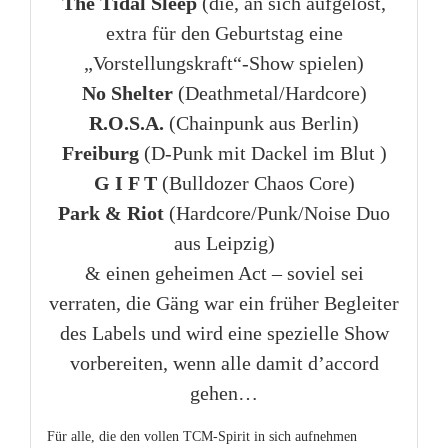
The Tidal Sleep
(die, an sich aufgelöst,
extra für den Geburtstag eine
„Vorstellungskraft“-Show spielen)
No Shelter
(Deathmetal/Hardcore)
R.O.S.A.
(Chainpunk aus Berlin)
Freiburg
(D-Punk mit Dackel im Blut )
G I F T
(Bulldozer Chaos Core)
Park & Riot
(Hardcore/Punk/Noise Duo
aus Leipzig)
& einen geheimen Act – soviel sei
verraten, die Gäng war ein früher Begleiter
des Labels und wird eine spezielle Show
vorbereiten, wenn alle damit d’accord
gehen…
Für alle, die den vollen TCM-Spirit in sich aufnehmen