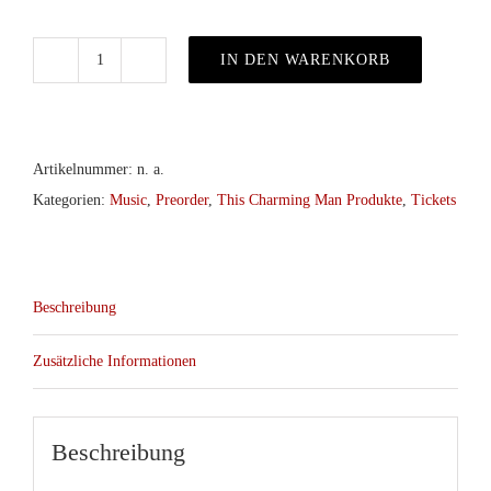
IN DEN WARENKORB
15
Jahre
TCM
–
Artikelnummer:
n. a.
zwei
Kategorien:
Music
,
Preorder
,
This Charming Man Produkte
,
Tickets
Abende
in
Münster
Beschreibung
(02.10.
&
Zusätzliche Informationen
10.10.26)
Menge
Beschreibung