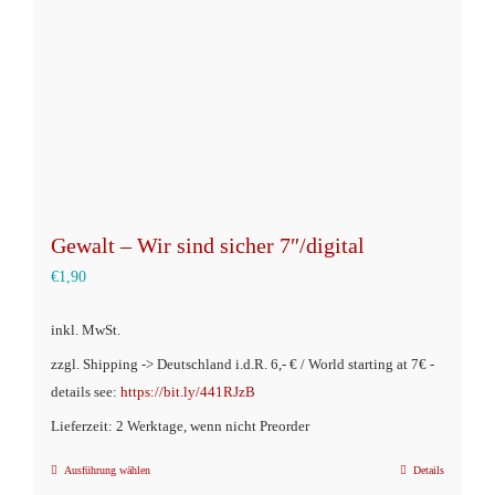
auf
der
Produktseite
gewählt
werden
Gewalt – Wir sind sicher 7″/digital
€
1,90
inkl. MwSt.
zzgl. Shipping -> Deutschland i.d.R. 6,- € / World starting at 7€ -
details see:
https://bit.ly/441RJzB
Lieferzeit: 2 Werktage, wenn nicht Preorder
Ausführung wählen
Details
Dieses