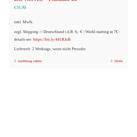
€
16,90
inkl. MwSt.
zzgl. Shipping -> Deutschland i.d.R. 6,- € / World starting at 7€ -
details see:
https://bit.ly/441RJzB
Lieferzeit: 2 Werktage, wenn nicht Preorder
Ausführung wählen
Details
Dieses
Produkt
weist
mehrere
Varianten
auf.
Die
Optionen
können