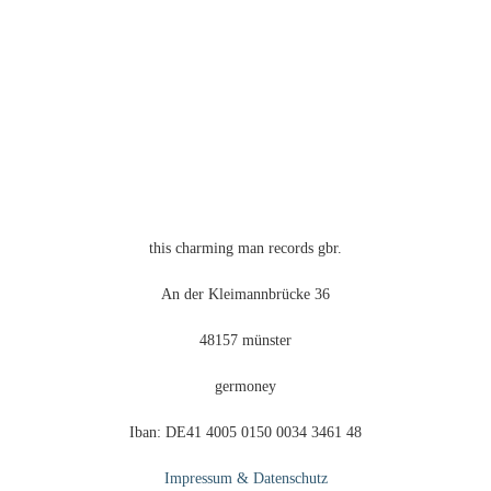
auf
der
Produktseite
gewählt
werden
this charming man records gbr.
An der Kleimannbrücke 36
48157 münster
germoney
Iban: DE41 4005 0150 0034 3461 48
Impressum & Datenschutz