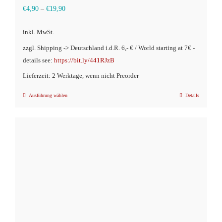
€
4,90
–
€
19,90
inkl. MwSt.
zzgl. Shipping -> Deutschland i.d.R. 6,- € / World starting at 7€ -
details see:
https://bit.ly/441RJzB
Lieferzeit: 2 Werktage, wenn nicht Preorder
Ausführung wählen
Details
Dieses
Produkt
weist
mehrere
Varianten
auf.
Die
Optionen
können