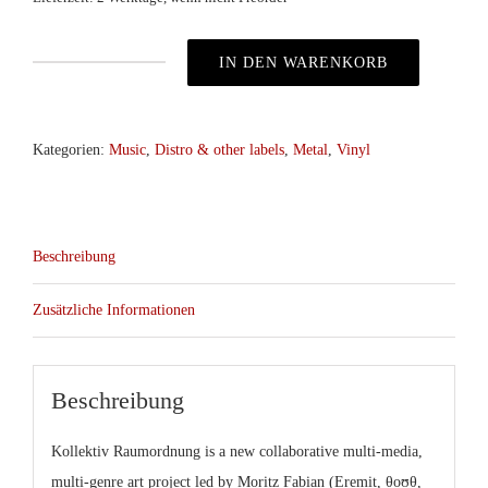
IN DEN WARENKORB
Kollektiv
Raumordnung
–
Kategorien:
Music
,
Distro & other labels
,
Metal
,
Vinyl
Stewards
of
Eon
Beschreibung
col.LP
(CultKill)
Zusätzliche Informationen
Menge
Beschreibung
Kollektiv Raumordnung is a new collaborative multi-media,
multi-genre art project led by Moritz Fabian (Eremit, θoʊθ,