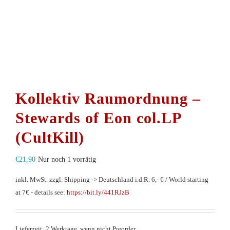
Kollektiv Raumordnung –
Stewards of Eon col.LP
(CultKill)
€
21,90
Nur noch 1 vorrätig
inkl. MwSt.
zzgl. Shipping -> Deutschland i.d.R. 6,- € / World starting
at 7€ - details see:
https://bit.ly/441RJzB
Lieferzeit: 2 Werktage, wenn nicht Preorder