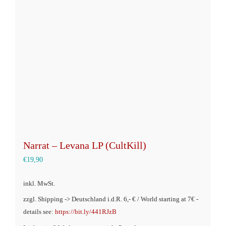
Optionen
können
auf
der
Produktseite
gewählt
werden
Narrat – Levana LP (CultKill)
€
19,90
inkl. MwSt.
zzgl. Shipping -> Deutschland i.d.R. 6,- € / World starting at 7€ -
details see:
https://bit.ly/441RJzB