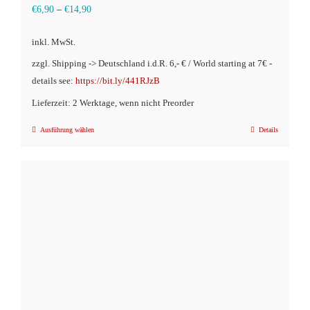
€
6,90
–
€
14,90
inkl. MwSt.
zzgl. Shipping -> Deutschland i.d.R. 6,- € / World starting at 7€ -
details see:
https://bit.ly/441RJzB
Lieferzeit: 2 Werktage, wenn nicht Preorder
Ausführung wählen
Details
Dieses
Produkt
weist
mehrere
Varianten
auf.
Die
Optionen
können
auf