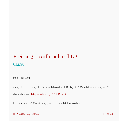
der
Produktseite
gewählt
werden
Freiburg – Aufbruch col.LP
€
12,90
inkl. MwSt.
zzgl. Shipping -> Deutschland i.d.R. 6,- € / World starting at 7€ -
details see:
https://bit.ly/441RJzB
Lieferzeit: 2 Werktage, wenn nicht Preorder
Ausführung wählen
Details
Dieses
Produkt