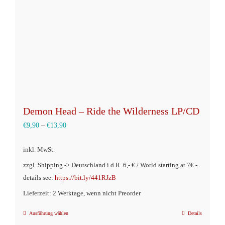
Demon Head – Ride the Wilderness LP/CD
€
9,90
–
€
13,90
inkl. MwSt.
zzgl. Shipping -> Deutschland i.d.R. 6,- € / World starting at 7€ -
details see:
https://bit.ly/441RJzB
Lieferzeit: 2 Werktage, wenn nicht Preorder
Ausführung wählen
Details
Dieses