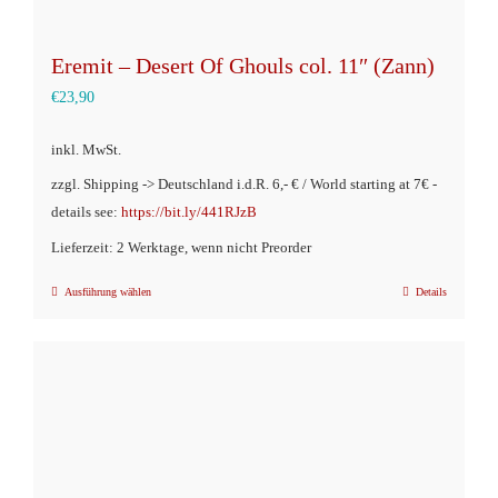
Eremit – Desert Of Ghouls col. 11″ (Zann)
€
23,90
inkl. MwSt.
zzgl. Shipping -> Deutschland i.d.R. 6,- € / World starting at 7€ -
details see:
https://bit.ly/441RJzB
Lieferzeit: 2 Werktage, wenn nicht Preorder
Ausführung wählen
Details
Dieses
Produkt
weist
mehrere
Varianten
auf.
Die