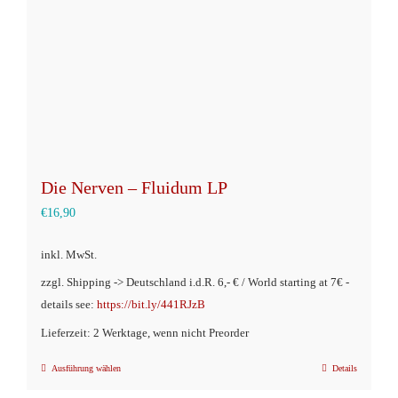
auf
der
Produktseite
gewählt
werden
Die Nerven – Fluidum LP
€
16,90
inkl. MwSt.
zzgl. Shipping -> Deutschland i.d.R. 6,- € / World starting at 7€ -
details see:
https://bit.ly/441RJzB
Lieferzeit: 2 Werktage, wenn nicht Preorder
Ausführung wählen
Details
Dieses
Produkt