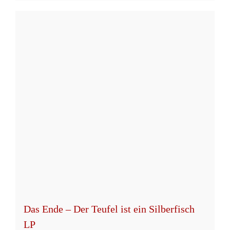
Produkt
weist
mehrere
Varianten
auf.
Die
Optionen
können
auf
der
Produktseite
gewählt
werden
Das Ende – Der Teufel ist ein Silberfisch
LP