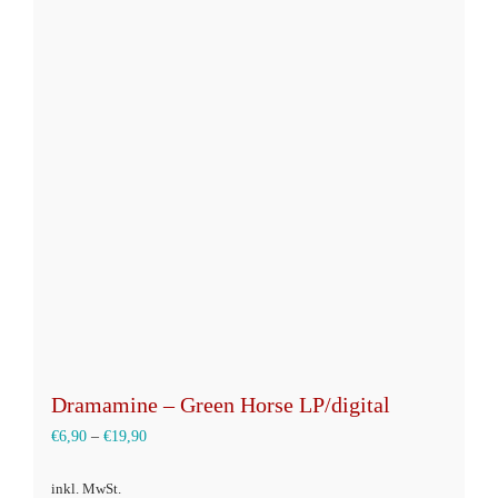
Varianten
auf.
Die
Optionen
können
auf
der
Produktseite
gewählt
werden
Dramamine – Green Horse LP/digital
€
6,90
–
€
19,90
inkl. MwSt.