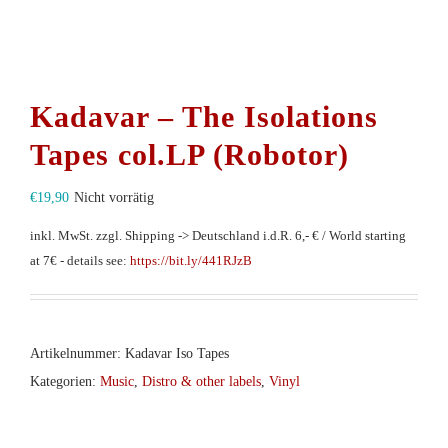
Kadavar – The Isolations
Tapes col.LP (Robotor)
€
19,90
Nicht vorrätig
inkl. MwSt.
zzgl. Shipping -> Deutschland i.d.R. 6,- € / World starting
at 7€ - details see:
https://bit.ly/441RJzB
Artikelnummer:
Kadavar Iso Tapes
Kategorien:
Music
,
Distro & other labels
,
Vinyl