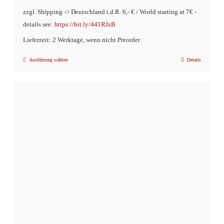
zzgl. Shipping -> Deutschland i.d.R. 6,- € / World starting at 7€ -
details see:
https://bit.ly/441RJzB
Lieferzeit: 2 Werktage, wenn nicht Preorder
Ausführung wählen
Details
Dieses
Produkt
weist
mehrere
Varianten
auf.
Die
Optionen
können
auf
der
Produktseite