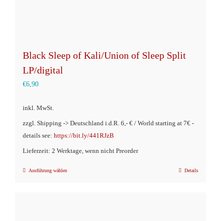
werden
Black Sleep of Kali/Union of Sleep Split
LP/digital
€
6,90
inkl. MwSt.
zzgl. Shipping -> Deutschland i.d.R. 6,- € / World starting at 7€ -
details see:
https://bit.ly/441RJzB
Lieferzeit: 2 Werktage, wenn nicht Preorder
Ausführung wählen
Details
Dieses
Produkt
weist
mehrere