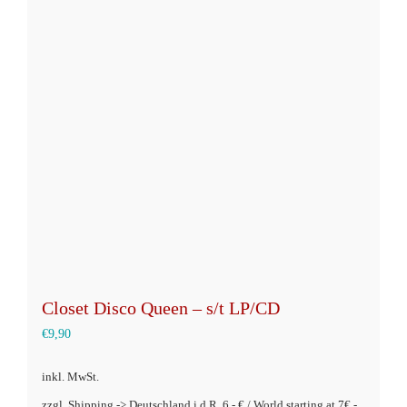
auf.
Die
Optionen
können
auf
der
Produktseite
gewählt
werden
Closet Disco Queen – s/t LP/CD
€
9,90
inkl. MwSt.
zzgl. Shipping -> Deutschland i.d.R. 6,- € / World starting at 7€ -