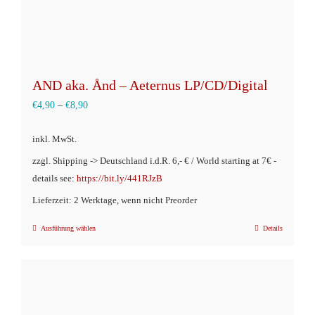
AND aka. Ånd – Aeternus LP/CD/Digital
€
4,90
–
€
8,90
inkl. MwSt.
zzgl. Shipping -> Deutschland i.d.R. 6,- € / World starting at 7€ -
details see:
https://bit.ly/441RJzB
Lieferzeit: 2 Werktage, wenn nicht Preorder
Ausführung wählen
Details
Dieses
Produkt
weist
mehrere
Varianten