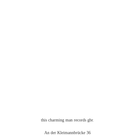
mehrere
Varianten
auf.
Die
Optionen
können
auf
der
Produktseite
gewählt
werden
this charming man records gbr.
An der Kleimannbrücke 36