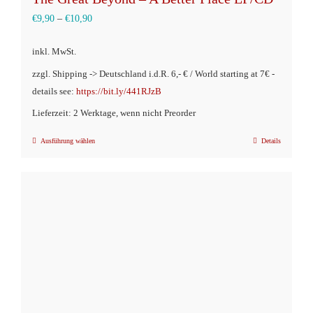
€
9,90
–
€
10,90
inkl. MwSt.
zzgl. Shipping -> Deutschland i.d.R. 6,- € / World starting at 7€ -
details see:
https://bit.ly/441RJzB
Lieferzeit: 2 Werktage, wenn nicht Preorder
Ausführung wählen
Details
Dieses
Produkt
weist
mehrere
Varianten
auf.
Die
Optionen
können