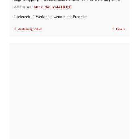
details see:
https://bit.ly/441RJzB
Lieferzeit: 2 Werktage, wenn nicht Preorder
Ausführung wählen
Details
Dieses
Produkt
weist
mehrere
Varianten
auf.
Die
Optionen
können
auf
der
Produktseite
gewählt