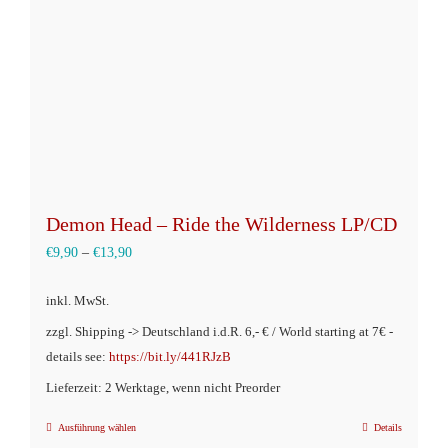
auf
der
Produktseite
gewählt
werden
Demon Head – Ride the Wilderness LP/CD
€
9,90
–
€
13,90
inkl. MwSt.
zzgl. Shipping -> Deutschland i.d.R. 6,- € / World starting at 7€ -
details see:
https://bit.ly/441RJzB
Lieferzeit: 2 Werktage, wenn nicht Preorder
Ausführung wählen
Details
Dieses