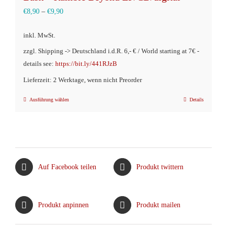
€
8,90
–
€
9,90
inkl. MwSt.
zzgl. Shipping -> Deutschland i.d.R. 6,- € / World starting at 7€ -
details see:
https://bit.ly/441RJzB
Lieferzeit: 2 Werktage, wenn nicht Preorder
Ausführung wählen
Details
Dieses
Produkt
weist
mehrere
Varianten
Auf Facebook teilen
Produkt twittern
auf.
Die
Optionen
Produkt anpinnen
Produkt mailen
können