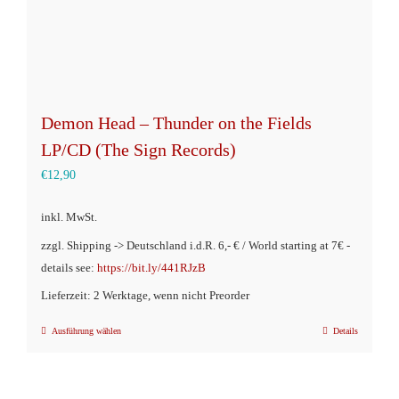
gewählt
werden
Demon Head – Thunder on the Fields
LP/CD (The Sign Records)
€
12,90
inkl. MwSt.
zzgl. Shipping -> Deutschland i.d.R. 6,- € / World starting at 7€ -
details see:
https://bit.ly/441RJzB
Lieferzeit: 2 Werktage, wenn nicht Preorder
Ausführung wählen
Details
Dieses
Produkt
weist