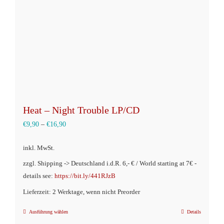
auf
der
Produktseite
gewählt
werden
Heat – Night Trouble LP/CD
€
9,90
–
€
16,90
inkl. MwSt.
zzgl. Shipping -> Deutschland i.d.R. 6,- € / World starting at 7€ -
details see:
https://bit.ly/441RJzB
Lieferzeit: 2 Werktage, wenn nicht Preorder
Ausführung wählen
Details
Dieses