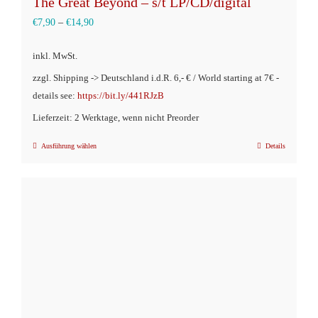
The Great Beyond – s/t LP/CD/digital
€
7,90
–
€
14,90
inkl. MwSt.
zzgl. Shipping -> Deutschland i.d.R. 6,- € / World starting at 7€ -
details see:
https://bit.ly/441RJzB
Lieferzeit: 2 Werktage, wenn nicht Preorder
Ausführung wählen
Details
Dieses
Produkt
weist
mehrere
Varianten
auf.
Die
Optionen
können