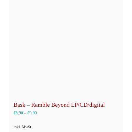
Varianten
auf.
Die
Optionen
können
auf
der
Produktseite
gewählt
werden
Bask – Ramble Beyond LP/CD/digital
€
8,90
–
€
9,90
inkl. MwSt.