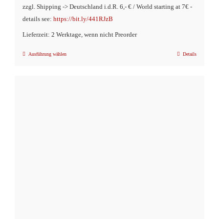
zzgl. Shipping -> Deutschland i.d.R. 6,- € / World starting at 7€ -
details see:
https://bit.ly/441RJzB
Lieferzeit: 2 Werktage, wenn nicht Preorder
Ausführung wählen
Details
Dieses
Produkt
weist
mehrere
Varianten
auf.
Die
Optionen
können
auf
der
Produktseite