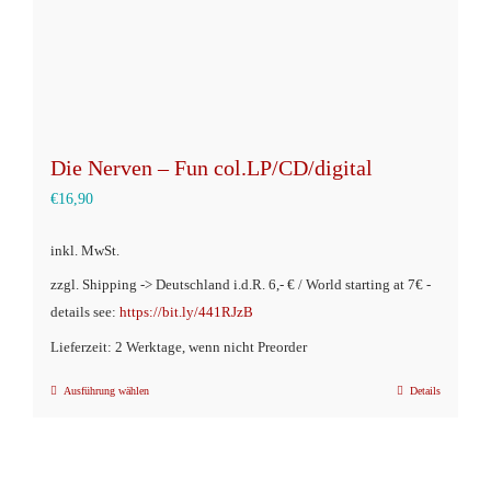
Produktseite
gewählt
werden
Die Nerven – Fun col.LP/CD/digital
€
16,90
inkl. MwSt.
zzgl. Shipping -> Deutschland i.d.R. 6,- € / World starting at 7€ -
details see:
https://bit.ly/441RJzB
Lieferzeit: 2 Werktage, wenn nicht Preorder
Ausführung wählen
Details
Dieses
Produkt
weist
mehrere