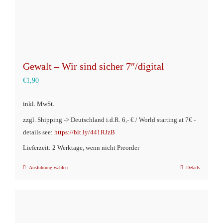
Gewalt – Wir sind sicher 7″/digital
€
1,90
inkl. MwSt.
zzgl. Shipping -> Deutschland i.d.R. 6,- € / World starting at 7€ -
details see:
https://bit.ly/441RJzB
Lieferzeit: 2 Werktage, wenn nicht Preorder
Ausführung wählen
Details
Dieses
Produkt
weist
mehrere