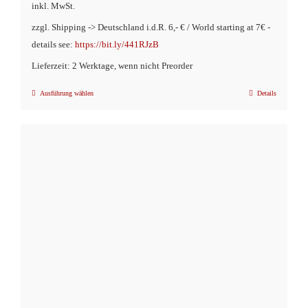
inkl. MwSt.
zzgl. Shipping -> Deutschland i.d.R. 6,- € / World starting at 7€ -
details see:
https://bit.ly/441RJzB
Lieferzeit: 2 Werktage, wenn nicht Preorder
Ausführung wählen
Details
Dieses
Produkt
weist
mehrere
Varianten
auf.
Die
Optionen
können
auf
der