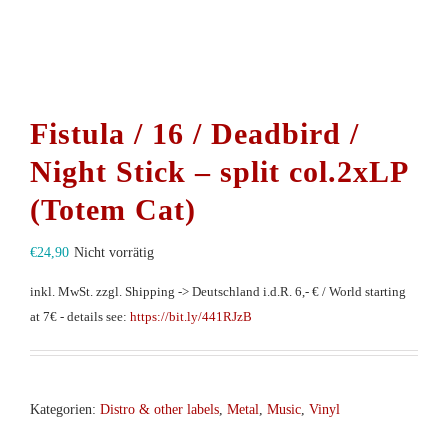
Fistula / 16 / Deadbird /
Night Stick – split col.2xLP
(Totem Cat)
€
24,90
Nicht vorrätig
inkl. MwSt.
zzgl. Shipping -> Deutschland i.d.R. 6,- € / World starting
at 7€ - details see:
https://bit.ly/441RJzB
Kategorien:
Distro & other labels
,
Metal
,
Music
,
Vinyl