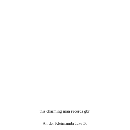
Varianten
auf.
Die
Optionen
können
auf
der
Produktseite
gewählt
werden
this charming man records gbr.
An der Kleimannbrücke 36