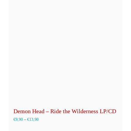
mehrere
Varianten
auf.
Die
Optionen
können
auf
der
Produktseite
gewählt
werden
Demon Head – Ride the Wilderness LP/CD
€
9,90
–
€
13,90