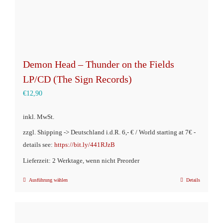
gewählt
werden
Demon Head – Thunder on the Fields
LP/CD (The Sign Records)
€
12,90
inkl. MwSt.
zzgl. Shipping -> Deutschland i.d.R. 6,- € / World starting at 7€ -
details see:
https://bit.ly/441RJzB
Lieferzeit: 2 Werktage, wenn nicht Preorder
Ausführung wählen
Details
Dieses
Produkt
weist