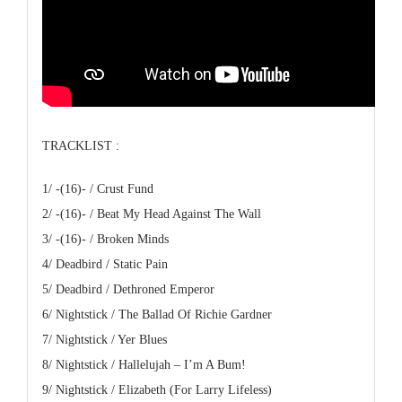
TRACKLIST :
1/ -(16)- / Crust Fund
2/ -(16)- / Beat My Head Against The Wall
3/ -(16)- / Broken Minds
4/ Deadbird / Static Pain
5/ Deadbird / Dethroned Emperor
6/ Nightstick / The Ballad Of Richie Gardner
7/ Nightstick / Yer Blues
8/ Nightstick / Hallelujah – I’m A Bum!
9/ Nightstick / Elizabeth (For Larry Lifeless)