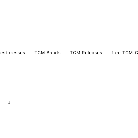
estpresses
TCM Bands
TCM Releases
free TCM-