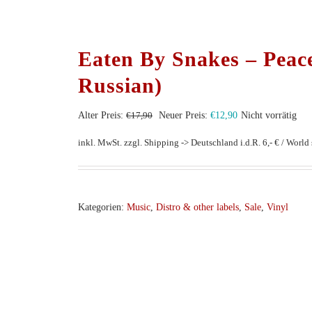
Eaten By Snakes – Peac
Russian)
Ursprünglicher
Aktueller
Alter Preis:
€
17,90
Neuer Preis:
€
12,90
Nicht vorrätig
Preis
Preis
inkl. MwSt.
zzgl. Shipping -> Deutschland i.d.R. 6,- € / World s
war:
ist:
€17,90
€12,90.
Kategorien:
Music
,
Distro & other labels
,
Sale
,
Vinyl