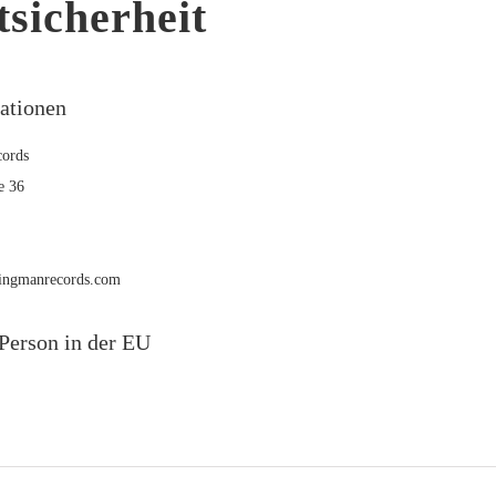
sicherheit
mationen
ords
e 36
rmingmanrecords.com
Person in der EU