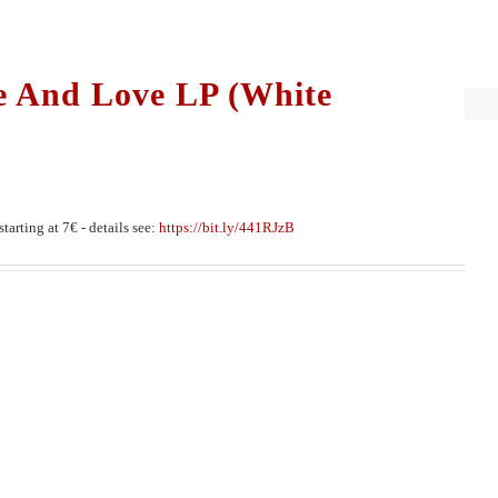
e And Love LP (White
tarting at 7€ - details see:
https://bit.ly/441RJzB