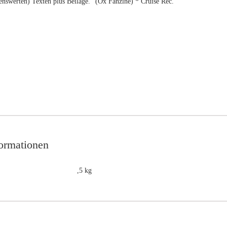
enswerten) Texten plus Beilage.“ (Ox Fanzine) * Cruise Rec.
formationen
,5 kg