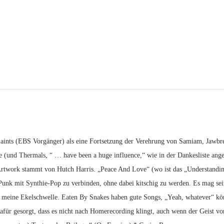
ints (EBS Vorgänger) als eine Fortsetzung der Verehrung von Samiam, Jawbrea
e (und Thermals, “ … have been a huge influence,“ wie in der Dankesliste ang
work stammt von Hutch Harris. „Peace And Love“ (wo ist das „Understanding“ 
unk mit Synthie-Pop zu verbinden, ohne dabei kitschig zu werden. Es mag sei
ie meine Ekelschwelle. Eaten By Snakes haben gute Songs, „Yeah, whatever“ kö
afür gesorgt, dass es nicht nach Homerecording klingt, auch wenn der Geist v