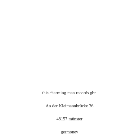
mehrere
n
Varianten
auf.
Die
Optionen
können
auf
der
eite
Produktseite
gewählt
werden
this charming man records gbr.
An der Kleimannbrücke 36
48157 münster
germoney