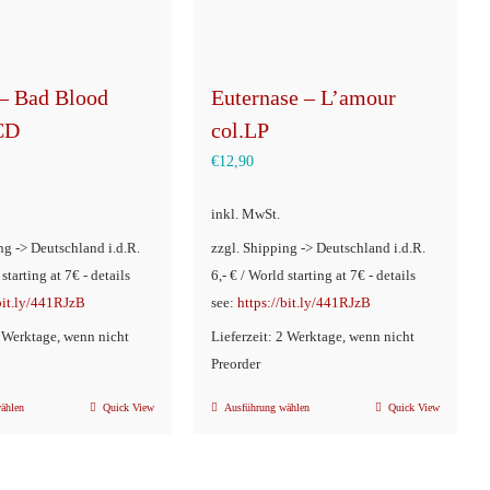
– Bad Blood
Euternase – L’amour
CD
col.LP
€
12,90
inkl. MwSt.
ng -> Deutschland i.d.R.
zzgl. Shipping -> Deutschland i.d.R.
 starting at 7€ - details
6,- € / World starting at 7€ - details
/bit.ly/441RJzB
see:
https://bit.ly/441RJzB
2 Werktage, wenn nicht
Lieferzeit: 2 Werktage, wenn nicht
Preorder
ählen
Quick View
Ausführung wählen
Quick View
Dieses
Dieses
Produkt
Produkt
weist
weist