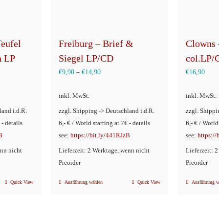
eufel
Freiburg – Brief &
Clowns 
h LP
Siegel LP/CD
col.LP/
€
9,90
–
€
14,90
€
16,90
inkl. MwSt.
inkl. MwSt.
land i.d.R.
zzgl. Shipping -> Deutschland i.d.R.
zzgl. Shippi
 - details
6,- € / World starting at 7€ - details
6,- € / World
B
see:
https://bit.ly/441RJzB
see:
https:/
enn nicht
Lieferzeit: 2 Werktage, wenn nicht
Lieferzeit: 
Preorder
Preorder
Quick View
Ausführung wählen
Quick View
Ausführung w
Dieses
Produkt
weist