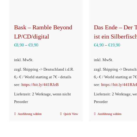
Bask – Ramble Beyond
Das Ende – Der T
LP/CD/digital
ist ein Silberfisc
€
8,90
–
€
9,90
€
4,90
–
€
19,90
inkl. MwSt.
inkl. MwSt.
zzgl. Shipping -> Deutschland i.d.R.
zzgl. Shipping -> Deutsch
6,- € / World starting at 7€ - details
6,- € / World starting at 7€
see:
https://bit.ly/441RJzB
see:
https://bit.ly/441RJz
Lieferzeit: 2 Werktage, wenn nicht
Lieferzeit: 2 Werktage, w
Preorder
Preorder
Ausführung wählen
Quick View
Ausführung wählen
Dieses
Dieses
Produkt
Produkt
weist
weist