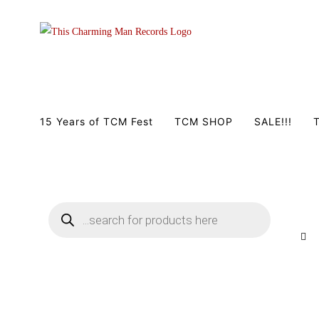
Zum
Inhalt
springen
15 Years of TCM Fest
TCM SHOP
SALE!!!
T
Products
search