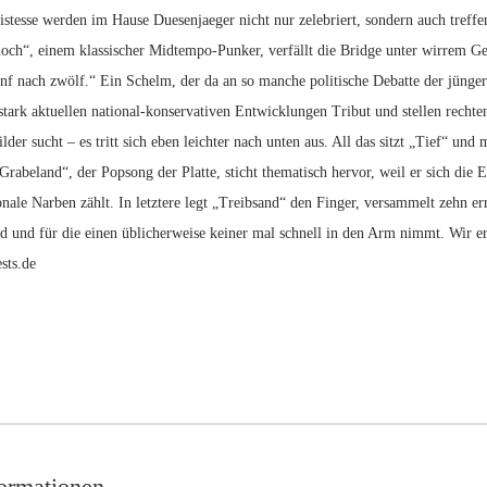
istesse werden im Hause Duesenjaeger nicht nur zelebriert, sondern auch treffe
noch“, einem klassischer Midtempo-Punker, verfällt die Bridge unter wirrem G
 fünf nach zwölf.“ Ein Schelm, der da an so manche politische Debatte der jün
tstark aktuellen national-konservativen Entwicklungen Tribut und stellen rech
ilder sucht – es tritt sich eben leichter nach unten aus. All das sitzt „Tief“ und
Grabeland“, der Popsong der Platte, sticht thematisch hervor, weil er sich di
onale Narben zählt. In letztere legt „Treibsand“ den Finger, versammelt zehn e
d und für die einen üblicherweise keiner mal schnell in den Arm nimmt. Wir e
sts.de
formationen