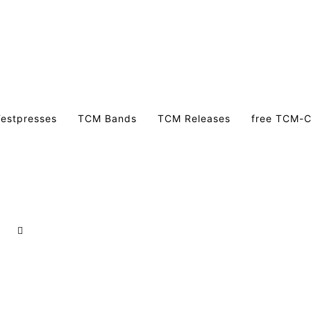
estpresses
TCM Bands
TCM Releases
free TCM-