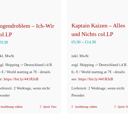
Kaptain Kaizen – Alles
ogendroblem – Ich-Wir
und Nichts col.LP
ol.LP
€
9,90
–
€
14,90
29,90
nkl. MwSt.
inkl. MwSt.
zgl. Shipping -> Deutschland i.d.R.
zzgl. Shipping -> Deutschland i.d.R.
- € / World starting at 7€ - details
6,- € / World starting at 7€ - details
ee:
https://bit.ly/441RJzB
see:
https://bit.ly/441RJzB
ieferzeit: 2 Werktage, wenn nicht
Lieferzeit: 2 Werktage, wenn nicht
reorder
Preorder
Ausführung wählen
Quick View
Ausführung wählen
Quick V
Dieses
Dieses
Produkt
Produkt
weist
weist