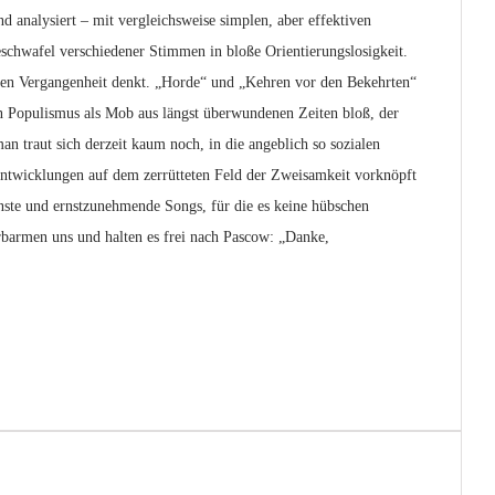
nd analysiert – mit vergleichsweise simplen, aber effektiven
eschwafel verschiedener Stimmen in bloße Orientierungslosigkeit.
geren Vergangenheit denkt. „Horde“ und „Kehren vor den Bekehrten“
ten Populismus als Mob aus längst überwundenen Zeiten bloß, der
 man traut sich derzeit kaum noch, in die angeblich so sozialen
e Entwicklungen auf dem zerrütteten Feld der Zweisamkeit vorknöpft
rnste und ernstzunehmende Songs, für die es keine hübschen
rbarmen uns und halten es frei nach Pascow: „Danke,