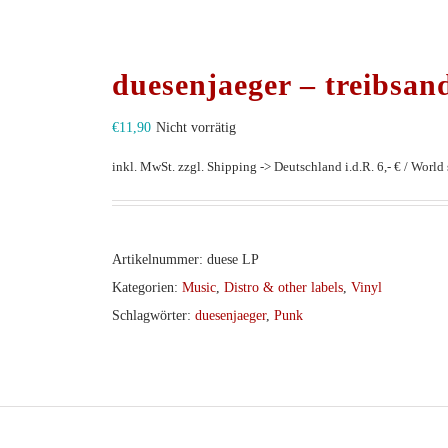
duesenjaeger – treibsan
€
11,90
Nicht vorrätig
inkl. MwSt.
zzgl. Shipping -> Deutschland i.d.R. 6,- € / World s
Artikelnummer:
duese LP
Kategorien:
Music
,
Distro & other labels
,
Vinyl
Schlagwörter:
duesenjaeger
,
Punk