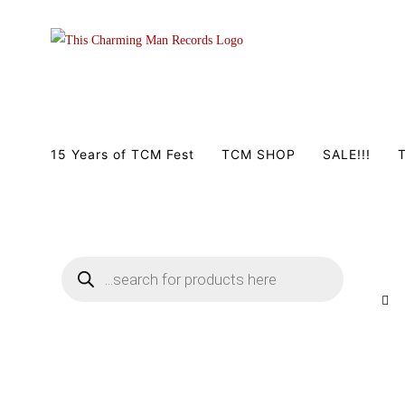
Zum
Inhalt
springen
15 Years of TCM Fest
TCM SHOP
SALE!!!
T
Products
search