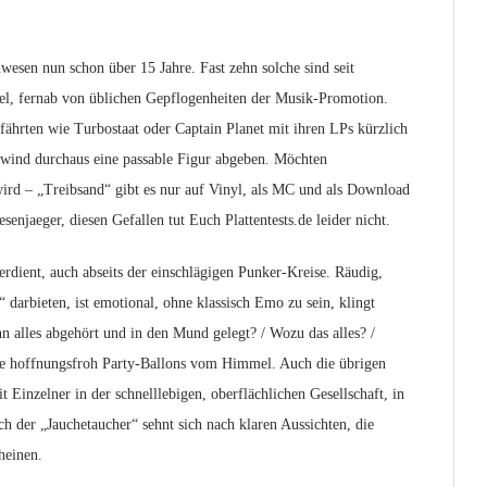
esen nun schon über 15 Jahre. Fast zehn solche sind seit
el, fernab von üblichen Gepflogenheiten der Musik-Promotion.
ährten wie Turbostaat oder Captain Planet mit ihren LPs kürzlich
rtwind durchaus eine passable Figur abgeben. Möchten
wird – „Treibsand“ gibt es nur auf Vinyl, als MC und als Download
njaeger, diesen Gefallen tut Euch Plattentests.de leider nicht.
dient, auch abseits der einschlägigen Punker-Kreise. Räudig,
 darbieten, ist emotional, ohne klassisch Emo zu sein, klingt
 alles abgehört und in den Mund gelegt? / Wozu das alles? /
die hoffnungsfroh Party-Ballons vom Himmel. Auch die übrigen
 Einzelner in der schnelllebigen, oberflächlichen Gesellschaft, in
uch der „Jauchetaucher“ sehnt sich nach klaren Aussichten, die
heinen.