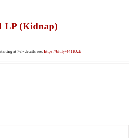
d LP (Kidnap)
tarting at 7€ - details see:
https://bit.ly/441RJzB