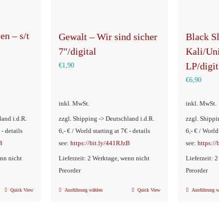
en – s/t
Gewalt – Wir sind sicher
Black S
7″/digital
Kali/Uni
LP/digit
€
1,90
€
6,90
inkl. MwSt.
inkl. MwSt.
land i.d.R.
zzgl. Shipping -> Deutschland i.d.R.
zzgl. Shippi
 - details
6,- € / World starting at 7€ - details
6,- € / World
B
see:
https://bit.ly/441RJzB
see:
https:/
enn nicht
Lieferzeit: 2 Werktage, wenn nicht
Lieferzeit: 
Preorder
Preorder
Quick View
Ausführung wählen
Quick View
Ausführung w
Dieses
Produkt