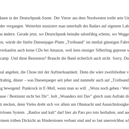
Hasen in der Deutschpunk-Szene. Der Vierer aus dem Nordwesten treibt sein Unw
er vergangen. Weiterhin musiziert man unterhalb des Radars auf eigenem Lab
s ändern. Gerade jetzt, wo Deutschpunk beinahe salonfähig scheint, wo Weggef
ten, würde die fünfte Duesenjager-Platte „Treibsand“ im medial günstigen Fah
 verkaufen auch keine CDs bei Amazon, weil kein einziger Silberling gepresst 
camp. Und diese Rezension? Braucht die Band sicherlich auch nicht. Sorry, Duese
al angehen, die Chose mit der Aufmerksamkeit. Denn die wäre zweifelsohne ver
drahtig, düster – was Duesenjaeger seit jeher und nunmehr auch auf „Treibsand“
tig bewegend: Punkrock in E-Moll, wenn man so will. „Wozu noch geben / Wenn
asse / Bestimmt nicht bei Dir“, holt „Woanders mit Dav“ gleich zum Auftakt 
i stecken, denn Vieles dreht sich vor allem um Ohnmacht und Aussichtslosigkeit
ivlosen System. „Rastlos und kalt“ darf hier als Pars pro toto herhalten, und a
einem trüben Dickicht an Hindernissen verbaut sind und so fast unerreichbar sc