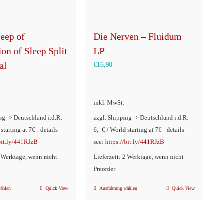
leep of
Die Nerven – Fluidum
on of Sleep Split
LP
al
€
16,90
inkl. MwSt.
ng -> Deutschland i.d.R.
zzgl. Shipping -> Deutschland i.d.R.
 starting at 7€ - details
6,- € / World starting at 7€ - details
/bit.ly/441RJzB
see:
https://bit.ly/441RJzB
2 Werktage, wenn nicht
Lieferzeit: 2 Werktage, wenn nicht
Preorder
ählen
Quick View
Ausführung wählen
Quick View
Dieses
Dieses
Produkt
Produkt