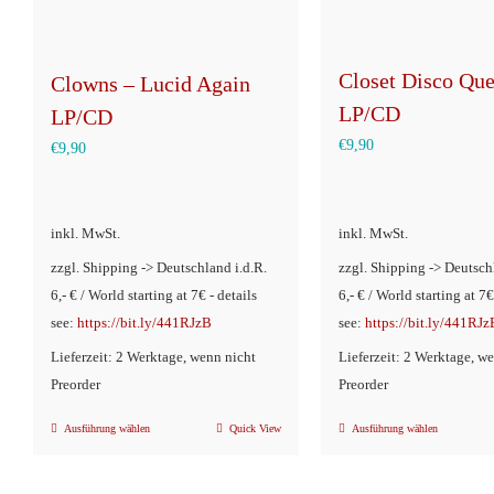
Closet Disco Que
Clowns – Lucid Again
LP/CD
LP/CD
€
9,90
€
9,90
inkl. MwSt.
inkl. MwSt.
zzgl. Shipping -> Deutschland i.d.R.
zzgl. Shipping -> Deutsch
6,- € / World starting at 7€ - details
6,- € / World starting at 7€
see:
https://bit.ly/441RJzB
see:
https://bit.ly/441RJz
Lieferzeit: 2 Werktage, wenn nicht
Lieferzeit: 2 Werktage, w
Preorder
Preorder
Ausführung wählen
Quick View
Ausführung wählen
Dieses
Dieses
Produkt
Produkt