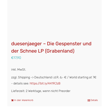
duesenjaeger – Die Gespenster und
der Schnee LP (Grabenland)
€
17,90
inkl. MwSt.
zzgl. Shipping -> Deutschland i.d.R. 6,- € / World starting at 7€
- details see:
https://bit.ly/441RJzB
Lieferzeit: 2 Werktage, wenn nicht Preorder
In den Warenkorb
Details