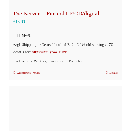
Die Nerven – Fun col.LP/CD/digital
€
16,90
inkl. MwSt.
zzgl. Shipping -> Deutschland i.d.R. 6,- € / World starting at 7€ -
details see:
https://bit.ly/441RJzB
Lieferzeit: 2 Werktage, wenn nicht Preorder
Ausführung wählen
Details
Dieses
Produkt
weist
mehrere
Varianten
auf.
Die