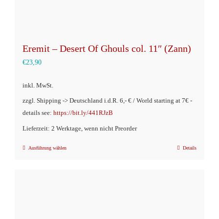
Eremit – Desert Of Ghouls col. 11″ (Zann)
€
23,90
inkl. MwSt.
zzgl. Shipping -> Deutschland i.d.R. 6,- € / World starting at 7€ -
details see:
https://bit.ly/441RJzB
Lieferzeit: 2 Werktage, wenn nicht Preorder
Ausführung wählen
Details
Dieses
Produkt
weist
mehrere
Varianten
auf.