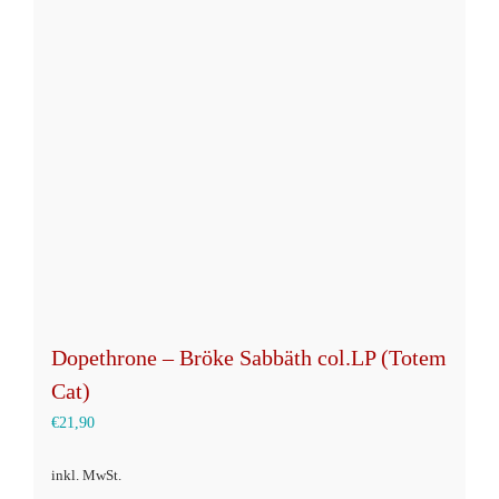
Die
Optionen
können
auf
der
Produktseite
gewählt
werden
Dopethrone – Bröke Sabbäth col.LP (Totem
Cat)
€
21,90
inkl. MwSt.