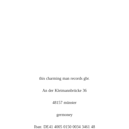
können
auf
der
Produktseite
gewählt
werden
this charming man records gbr.
An der Kleimannbrücke 36
48157 münster
germoney
Iban: DE41 4005 0150 0034 3461 48