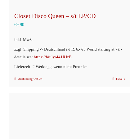
Closet Disco Queen – s/t LP/CD
€
9,90
inkl. MwSt.
zzgl. Shipping -> Deutschland i.d.R. 6,- € / World starting at 7€ -
details see:
https://bit.ly/441RJzB
Lieferzeit: 2 Werktage, wenn nicht Preorder
Ausführung wählen
Details
Dieses
Produkt
weist
mehrere
Varianten
auf.
Die