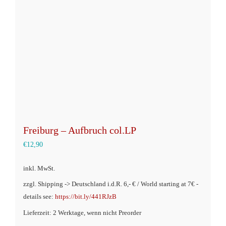
Optionen
können
auf
der
Produktseite
gewählt
werden
Freiburg – Aufbruch col.LP
€
12,90
inkl. MwSt.
zzgl. Shipping -> Deutschland i.d.R. 6,- € / World starting at 7€ -
details see:
https://bit.ly/441RJzB
Lieferzeit: 2 Werktage, wenn nicht Preorder