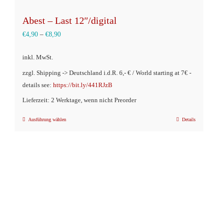
Abest – Last 12″/digital
€
4,90
–
€
8,90
inkl. MwSt.
zzgl. Shipping -> Deutschland i.d.R. 6,- € / World starting at 7€ -
details see:
https://bit.ly/441RJzB
Lieferzeit: 2 Werktage, wenn nicht Preorder
Ausführung wählen
Details
Dieses
Produkt
weist
mehrere
Varianten
auf.
Die
Optionen