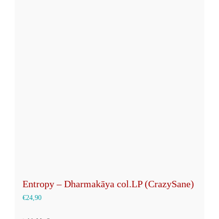
Varianten
auf.
Die
Optionen
können
auf
der
Produktseite
gewählt
werden
Entropy – Dharmak​ā​ya col.LP (CrazySane)
€
24,90