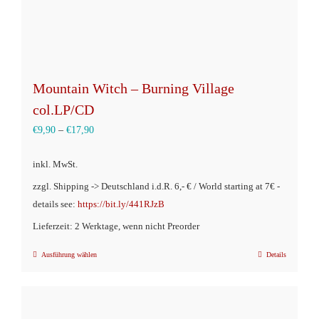
Mountain Witch – Burning Village
col.LP/CD
€
9,90
–
€
17,90
inkl. MwSt.
zzgl. Shipping -> Deutschland i.d.R. 6,- € / World starting at 7€ -
details see:
https://bit.ly/441RJzB
Lieferzeit: 2 Werktage, wenn nicht Preorder
Ausführung wählen
Details
Dieses
Produkt
weist
mehrere