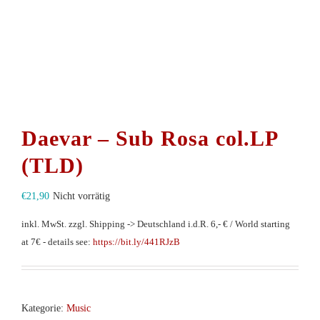
Daevar – Sub Rosa col.LP
(TLD)
€
21,90
Nicht vorrätig
inkl. MwSt.
zzgl. Shipping -> Deutschland i.d.R. 6,- € / World starting
at 7€ - details see:
https://bit.ly/441RJzB
Kategorie:
Music