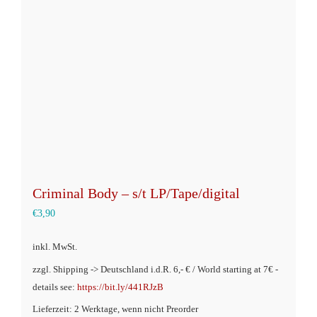
Optionen
können
auf
der
Produktseite
gewählt
werden
Criminal Body – s/t LP/Tape/digital
€
3,90
inkl. MwSt.
zzgl. Shipping -> Deutschland i.d.R. 6,- € / World starting at 7€ -
details see:
https://bit.ly/441RJzB
Lieferzeit: 2 Werktage, wenn nicht Preorder