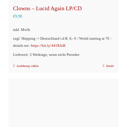
Clowns – Lucid Again LP/CD
€
9,90
inkl. MwSt.
zzgl. Shipping -> Deutschland i.d.R. 6,- € / World starting at 7€ -
details see:
https://bit.ly/441RJzB
Lieferzeit: 2 Werktage, wenn nicht Preorder
Ausführung wählen
Details
Dieses
Produkt
weist
mehrere
Varianten
auf.
Die
Optionen