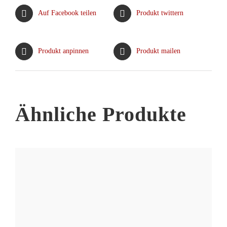
Varianten
Auf Facebook teilen
Produkt twittern
auf.
Die
Optionen
Produkt anpinnen
Produkt mailen
können
auf
der
Produktseite
Ähnliche Produkte
gewählt
werden