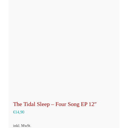
Varianten
auf.
Die
Optionen
können
auf
der
Produktseite
gewählt
werden
The Tidal Sleep – Four Song EP 12″
€
14,90
inkl. MwSt.