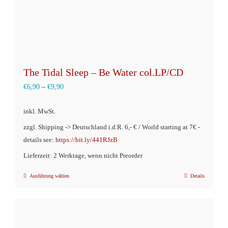
The Tidal Sleep – Be Water col.LP/CD
€
6,90
–
€
9,90
inkl. MwSt.
zzgl. Shipping -> Deutschland i.d.R. 6,- € / World starting at 7€ -
details see:
https://bit.ly/441RJzB
Lieferzeit: 2 Werktage, wenn nicht Preorder
Ausführung wählen
Details
Dieses
Produkt
weist
mehrere