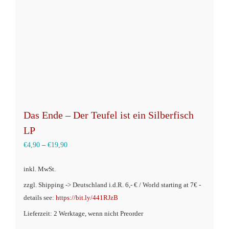
können
auf
der
Produktseite
gewählt
werden
Das Ende – Der Teufel ist ein Silberfisch
LP
€
4,90
–
€
19,90
inkl. MwSt.
zzgl. Shipping -> Deutschland i.d.R. 6,- € / World starting at 7€ -
details see:
https://bit.ly/441RJzB
Lieferzeit: 2 Werktage, wenn nicht Preorder