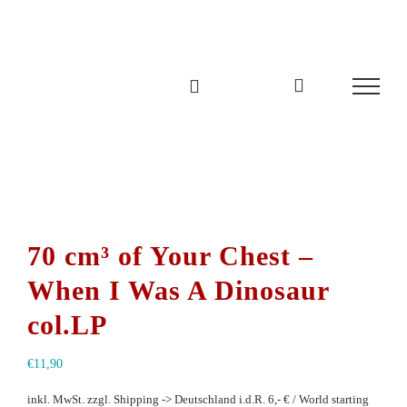
Zum
Inhalt
springen
70 cm³ of Your Chest –
When I Was A Dinosaur
col.LP
€
11,90
inkl. MwSt.
zzgl. Shipping -> Deutschland i.d.R. 6,- € / World starting