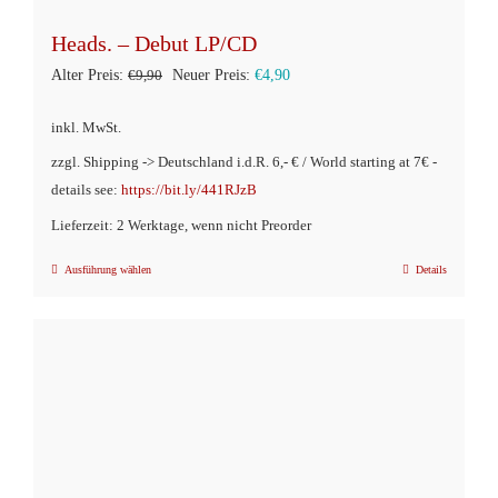
Heads. – Debut LP/CD
Ursprünglicher
Aktueller
Alter Preis:
€
9,90
Neuer Preis:
€
4,90
Preis
Preis
inkl. MwSt.
war:
ist:
zzgl. Shipping -> Deutschland i.d.R. 6,- € / World starting at 7€ -
€9,90
€4,90.
details see:
https://bit.ly/441RJzB
Lieferzeit: 2 Werktage, wenn nicht Preorder
Ausführung wählen
Details
Dieses
Produkt
weist
mehrere
Varianten
auf.
Die
Optionen