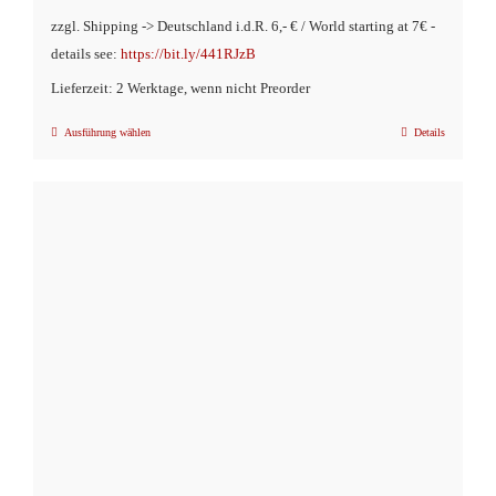
zzgl. Shipping -> Deutschland i.d.R. 6,- € / World starting at 7€ -
details see:
https://bit.ly/441RJzB
Lieferzeit: 2 Werktage, wenn nicht Preorder
Ausführung wählen
Details
Dieses
Produkt
weist
mehrere
Varianten
auf.
Die
Optionen
können
auf
der
Produktseite