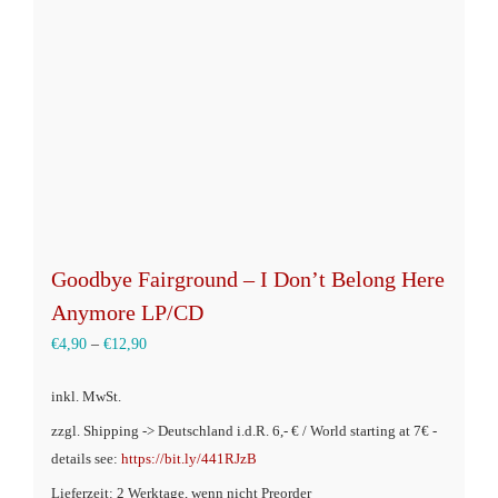
können
auf
der
Produktseite
gewählt
werden
Goodbye Fairground – I Don’t Belong Here
Anymore LP/CD
€
4,90
–
€
12,90
inkl. MwSt.
zzgl. Shipping -> Deutschland i.d.R. 6,- € / World starting at 7€ -
details see:
https://bit.ly/441RJzB
Lieferzeit: 2 Werktage, wenn nicht Preorder