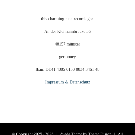
this charming man records gbr.
An der Kleimannbrücke 36
48157 münster
germoney
Iban: DE41 4005 0150 0034 3461 48
Impressum & Datenschutz
© Copyright 2025 -
2026 | Avada Theme by
Theme Fusion
| All