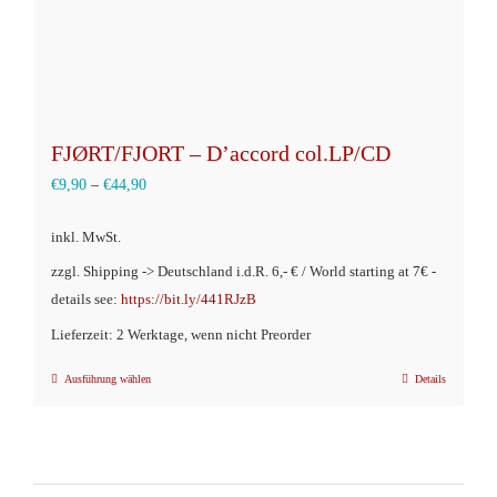
gewählt
werden
FJØRT/FJORT – D’accord col.LP/CD
€
9,90
–
€
44,90
inkl. MwSt.
zzgl. Shipping -> Deutschland i.d.R. 6,- € / World starting at 7€ -
details see:
https://bit.ly/441RJzB
Lieferzeit: 2 Werktage, wenn nicht Preorder
Ausführung wählen
Details
Dieses
Produkt
weist
mehrere