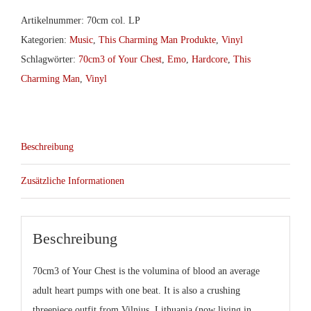
Your
Artikelnummer:
70cm col. LP
Chest
Kategorien:
Music
,
This Charming Man Produkte
,
Vinyl
–
Schlagwörter:
70cm3 of Your Chest
,
Emo
,
Hardcore
,
This
When
Charming Man
,
Vinyl
I
Was
A
Beschreibung
Dinosaur
col.LP
Zusätzliche Informationen
Menge
Beschreibung
70cm3 of Your Chest
is the volumina of blood an average
adult heart pumps with one beat. It is also a crushing
threepiece outfit from Vilnius, Lithuania (now living in