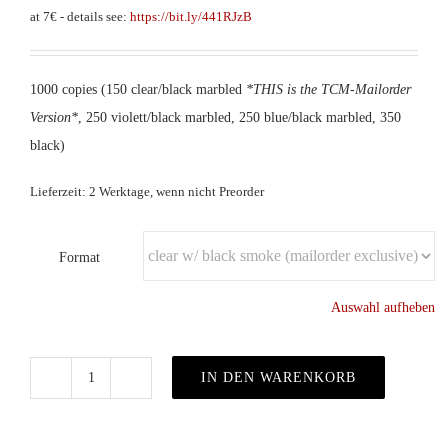
at 7€ - details see:
https://bit.ly/441RJzB
1000 copies (150 clear/black marbled
*THIS is the TCM-Mailorder
Version*
, 250 violett/black marbled, 250 blue/black marbled, 350
black)
Lieferzeit: 2 Werktage, wenn nicht Preorder
Format
Auswahl aufheben
IN DEN WARENKORB
70
cm³
of