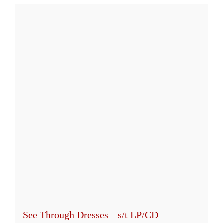
weist
mehrere
Varianten
auf.
Die
Optionen
können
auf
der
Produktseite
gewählt
werden
See Through Dresses – s/t LP/CD