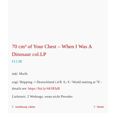
70 cm³ of Your Chest – When I Was A
Dinosaur col.LP
€
11,90
inkl. MwSt.
zzgl. Shipping -> Deutschland i.d.R. 6,- € / World starting at 7€ -
details see:
https://bit.ly/441RJzB
Lieferzeit: 2 Werktage, wenn nicht Preorder
Ausführung wählen
Details
Dieses
Produkt