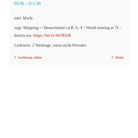
€
9,90
–
€
11,90
inkl. MwSt.
zzgl. Shipping -> Deutschland i.d.R. 6,- € / World starting at 7€ -
details see:
https://bit.ly/441RJzB
Lieferzeit: 2 Werktage, wenn nicht Preorder
Ausführung wählen
Details
Dieses
Produkt
weist
mehrere
Varianten
auf.
Die
Optionen
können
auf