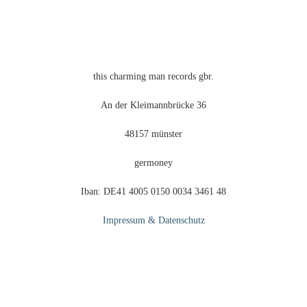
der
Produktseite
gewählt
werden
this charming man records gbr.
An der Kleimannbrücke 36
48157 münster
germoney
Iban: DE41 4005 0150 0034 3461 48
Impressum & Datenschutz