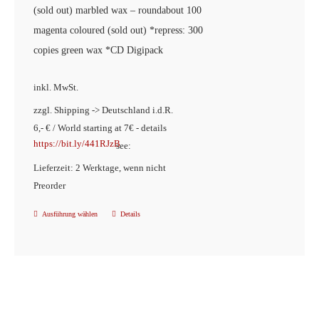
gewählt
(sold out)
marbled wax – roundabout 100
werden
magenta coloured (sold out)
*repress: 300
copies green wax *CD Digipack
inkl. MwSt.
zzgl. Shipping -> Deutschland i.d.R.
6,- € / World starting at 7€ - details
https://bit.ly/441RJzB
see:
Lieferzeit: 2 Werktage, wenn nicht
Preorder
Ausführung wählen
Details
Dieses
Produkt
weist
mehrere
Varianten
auf.