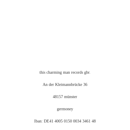
Die
Optionen
können
auf
der
Produktseite
gewählt
werden
this charming man records gbr.
An der Kleimannbrücke 36
48157 münster
germoney
Iban: DE41 4005 0150 0034 3461 48