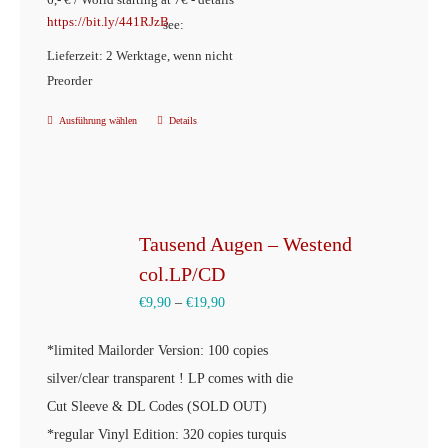
https://bit.ly/441RJzB
see:
Lieferzeit: 2 Werktage, wenn nicht
Preorder
Ausführung wählen
Details
Dieses
Produkt
weist
mehrere
Varianten
Tausend Augen – Westend
auf.
col.LP/CD
Die
€
9,90
–
€
19,90
Optionen
können
*
limited
Mailorder Version: 100 copies
auf
silver/clear transparent
!
LP comes with die
der
Cut Sleeve & DL Codes (SOLD OUT)
Produktseite
*
regular
Vinyl Edition: 320 copies
turquis