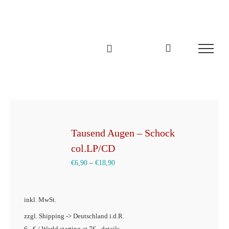
Zum
Inhalt
springen
Tausend Augen – Schock
col.LP/CD
€
6,90
–
€
18,90
inkl. MwSt.
zzgl. Shipping -> Deutschland i.d.R.
6,- € / World starting at 7€ - details