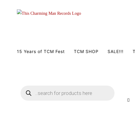
Zum
Inhalt
springen
15 Years of TCM Fest
TCM SHOP
SALE!!!
T
Products
search