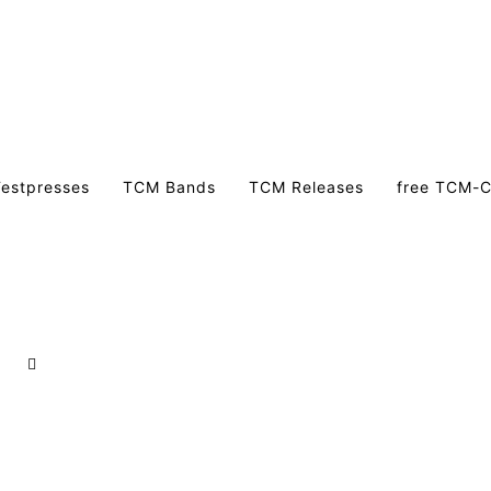
estpresses
TCM Bands
TCM Releases
free TCM-