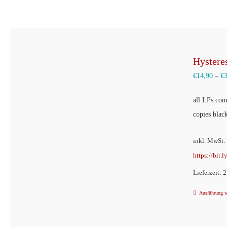
Hysteres
€
14,90
–
€
all LPs com
copies bla
inkl. MwSt.
https://bit.
Lieferzeit: 
Ausführung 