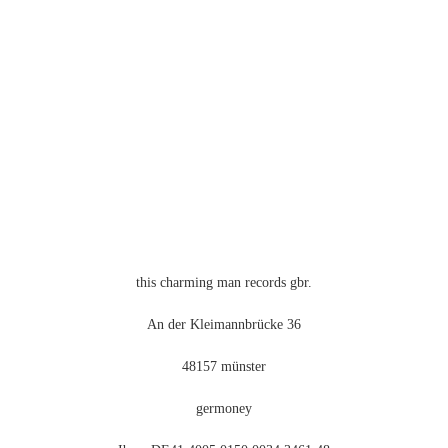
auf.
Die
Optionen
können
auf
der
Produktseite
gewählt
werden
this charming man records gbr.
An der Kleimannbrücke 36
48157 münster
germoney