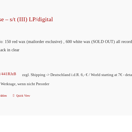
mehrere
Varianten
e – s/t (III) LP/digital
auf.
Die
Optionen
nfo: 150 red wax (mailorder exclusive) , 600 white wax (SOLD OUT) all reco
können
lack in clear
auf
der
Produktseite
ly/441RJzB
zzgl. Shipping -> Deutschland i.d.R. 6,- € / World starting at 7€ - deta
gewählt
2 Werktage, wenn nicht Preorder
werden
wählen
Quick View
Dieses
Produkt
weist
mehrere
Varianten