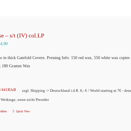
e – s/t (IV) col.LP
34,90
e in thick Gatefold Covern. Pressing Info: 150 red wax, 550 white wax copies
ck 180 Gramm Wax
ly/441RJzB
zzgl. Shipping -> Deutschland i.d.R. 6,- € / World starting at 7€ - deta
2 Werktage, wenn nicht Preorder
wählen
Quick View
Dieses
Produkt
weist