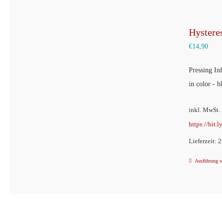
Hysteres
€
14,90
Pressing I
in color - b
inkl. MwSt.
https://bit.
Lieferzeit: 
Ausführung 