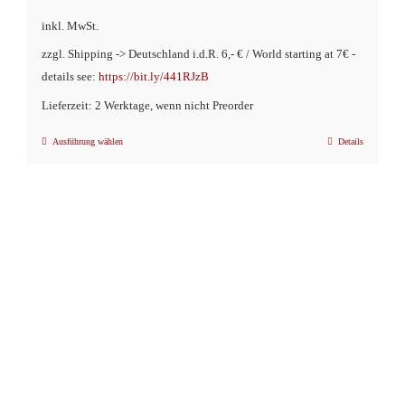
inkl. MwSt.
zzgl. Shipping -> Deutschland i.d.R. 6,- € / World starting at 7€ -
details see:
https://bit.ly/441RJzB
Lieferzeit: 2 Werktage, wenn nicht Preorder
Ausführung wählen
Details
Dieses
Produkt
weist
mehrere
Varianten
auf.
Die
Optionen
können
auf
der