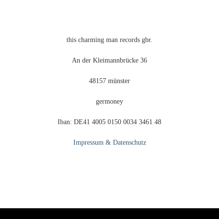
Produktseite
gewählt
werden
this charming man records gbr.
An der Kleimannbrücke 36
48157 münster
germoney
Iban: DE41 4005 0150 0034 3461 48
Impressum & Datenschutz