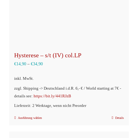
Hysterese – s/t (IV) col.LP
€
14,90
–
€
34,90
inkl. MwSt.
zzgl. Shipping -> Deutschland i.d.R. 6,- € / World starting at 7€ -
details see:
https://bit.ly/441RJzB
Lieferzeit: 2 Werktage, wenn nicht Preorder
Ausführung wählen
Details
Dieses
Produkt
weist