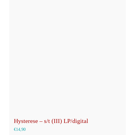
mehrere
Varianten
auf.
Die
Optionen
können
auf
der
Produktseite
gewählt
werden
Hysterese – s/t (III) LP/digital
€
14,90