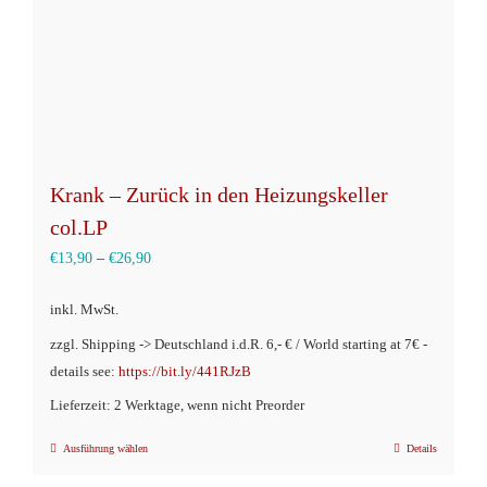
Krank – Zurück in den Heizungskeller
col.LP
€
13,90
–
€
26,90
inkl. MwSt.
zzgl. Shipping -> Deutschland i.d.R. 6,- € / World starting at 7€ -
details see:
https://bit.ly/441RJzB
Lieferzeit: 2 Werktage, wenn nicht Preorder
Ausführung wählen
Details
Dieses
Produkt