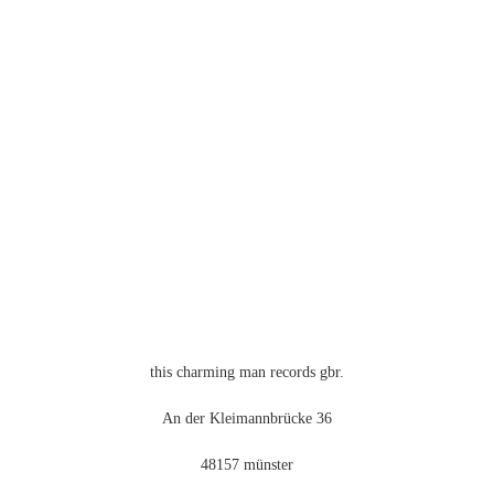
weist
mehrere
Varianten
auf.
Die
Optionen
können
auf
der
Produktseite
gewählt
werden
this charming man records gbr.
An der Kleimannbrücke 36
48157 münster