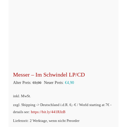
können
auf
der
Produktseite
gewählt
werden
Messer – Im Schwindel LP/CD
Ursprünglicher
Aktueller
Alter Preis:
€
9,90
Neuer Preis:
€
4,90
Preis
Preis
inkl. MwSt.
war:
ist:
zzgl. Shipping -> Deutschland i.d.R. 6,- € / World starting at 7€ -
€9,90
€4,90.
details see:
https://bit.ly/441RJzB
Lieferzeit: 2 Werktage, wenn nicht Preorder