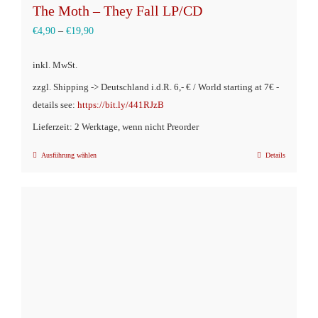
The Moth – They Fall LP/CD
€
4,90
–
€
19,90
inkl. MwSt.
zzgl. Shipping -> Deutschland i.d.R. 6,- € / World starting at 7€ -
details see:
https://bit.ly/441RJzB
Lieferzeit: 2 Werktage, wenn nicht Preorder
Ausführung wählen
Details
Dieses
Produkt
weist
mehrere
Varianten
auf.
Die
Optionen
können