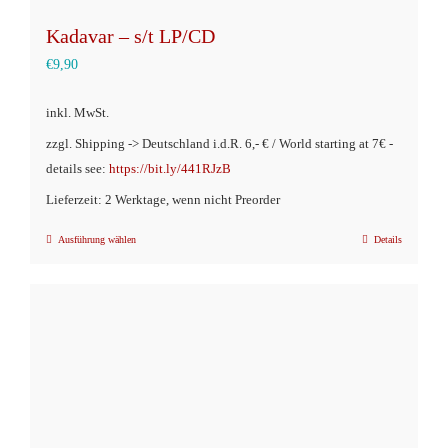
Kadavar – s/t LP/CD
€
9,90
inkl. MwSt.
zzgl. Shipping -> Deutschland i.d.R. 6,- € / World starting at 7€ -
details see:
https://bit.ly/441RJzB
Lieferzeit: 2 Werktage, wenn nicht Preorder
Ausführung wählen
Details
Dieses
Produkt
weist
mehrere
Varianten
auf.
Die
Optionen