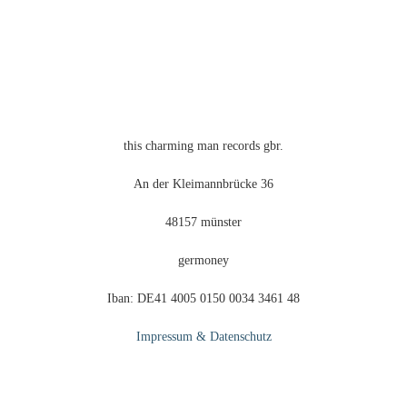
können
auf
der
Produktseite
gewählt
werden
this charming man records gbr.
An der Kleimannbrücke 36
48157 münster
germoney
Iban: DE41 4005 0150 0034 3461 48
Impressum & Datenschutz