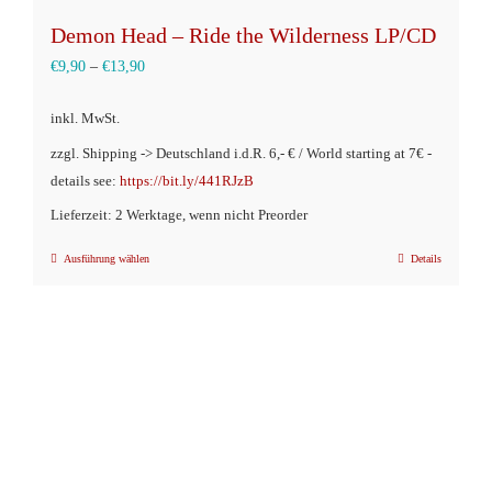
Demon Head – Ride the Wilderness LP/CD
€
9,90
–
€
13,90
inkl. MwSt.
zzgl. Shipping -> Deutschland i.d.R. 6,- € / World starting at 7€ -
details see:
https://bit.ly/441RJzB
Lieferzeit: 2 Werktage, wenn nicht Preorder
Ausführung wählen
Details
Dieses
Produkt
weist
mehrere
Varianten
auf.
Die
Optionen