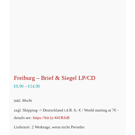
können
auf
der
Produktseite
gewählt
werden
Freiburg – Brief & Siegel LP/CD
€
9,90
–
€
14,90
inkl. MwSt.
zzgl. Shipping -> Deutschland i.d.R. 6,- € / World starting at 7€ -
details see:
https://bit.ly/441RJzB
Lieferzeit: 2 Werktage, wenn nicht Preorder