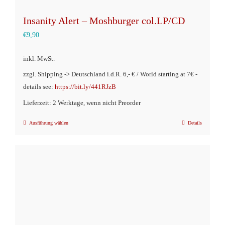
Insanity Alert – Moshburger col.LP/CD
€
9,90
inkl. MwSt.
zzgl. Shipping -> Deutschland i.d.R. 6,- € / World starting at 7€ -
details see:
https://bit.ly/441RJzB
Lieferzeit: 2 Werktage, wenn nicht Preorder
Ausführung wählen
Details
Dieses
Produkt
weist
mehrere
Varianten
auf.
Die
Optionen