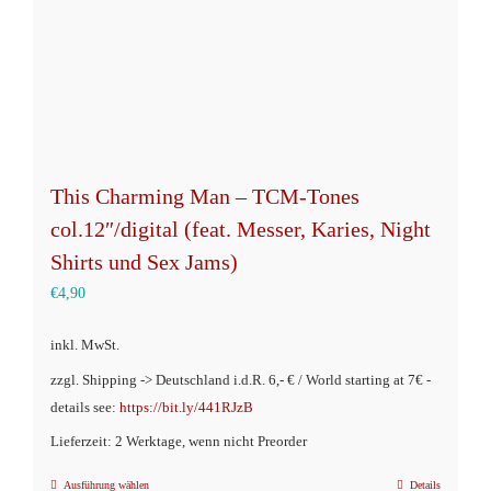
This Charming Man – TCM-Tones
col.12″/digital (feat. Messer, Karies, Night
Shirts und Sex Jams)
€
4,90
inkl. MwSt.
zzgl. Shipping -> Deutschland i.d.R. 6,- € / World starting at 7€ -
details see:
https://bit.ly/441RJzB
Lieferzeit: 2 Werktage, wenn nicht Preorder
Ausführung wählen
Details
Dieses