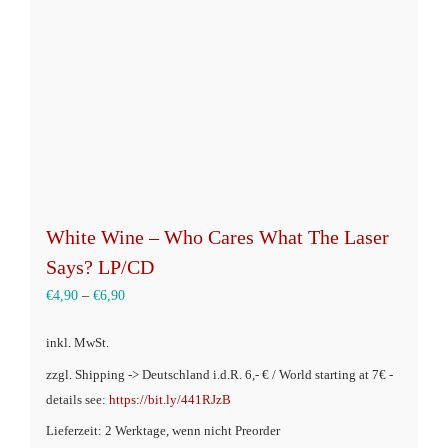
auf
der
Produktseite
gewählt
werden
White Wine – Who Cares What The Laser
Says? LP/CD
€
4,90
–
€
6,90
inkl. MwSt.
zzgl. Shipping -> Deutschland i.d.R. 6,- € / World starting at 7€ -
details see:
https://bit.ly/441RJzB
Lieferzeit: 2 Werktage, wenn nicht Preorder