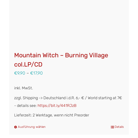
Mountain Witch – Burning Village
col.LP/CD
€
9,90
–
€
17,90
inkl. MwSt.
zzgl. Shipping -> Deutschland i.d.R. 6,- € / World starting at 7€
- details see:
https://bit.ly/441RJzB
Lieferzeit: 2 Werktage, wenn nicht Preorder
Ausführung wählen
Details
Dieses
Produkt