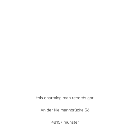
weist
mehrere
Varianten
auf.
Die
Optionen
können
auf
der
Produktseite
gewählt
werden
this charming man records gbr.
An der Kleimannbrücke 36
48157 münster