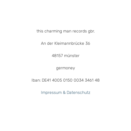
der
Produktseite
gewählt
werden
this charming man records gbr.
An der Kleimannbrücke 36
48157 münster
germoney
Iban: DE41 4005 0150 0034 3461 48
Impressum & Datenschutz