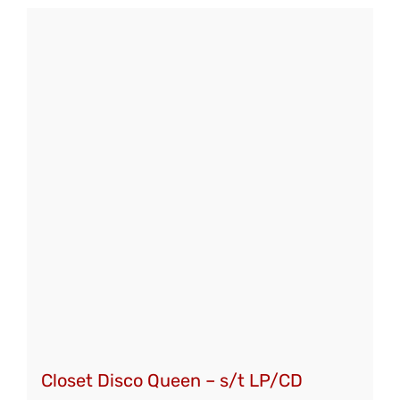
weist
mehrere
Varianten
auf.
Die
Optionen
können
auf
der
Produktseite
gewählt
werden
Closet Disco Queen – s/t LP/CD