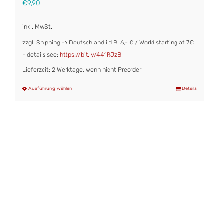
€
9,90
inkl. MwSt.
zzgl. Shipping -> Deutschland i.d.R. 6,- € / World starting at 7€
- details see:
https://bit.ly/441RJzB
Lieferzeit: 2 Werktage, wenn nicht Preorder
Ausführung wählen
Details
Dieses
Produkt
weist
mehrere
Varianten
auf.
Die
Optionen
können
auf