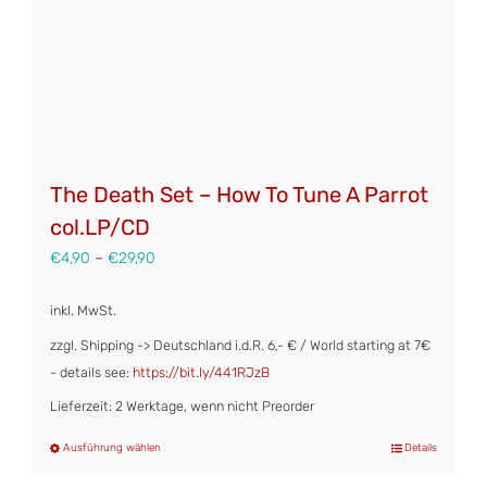
The Death Set – How To Tune A Parrot
col.LP/CD
€
4,90
–
€
29,90
inkl. MwSt.
zzgl. Shipping -> Deutschland i.d.R. 6,- € / World starting at 7€
- details see:
https://bit.ly/441RJzB
Lieferzeit: 2 Werktage, wenn nicht Preorder
Ausführung wählen
Details
Dieses
Produkt