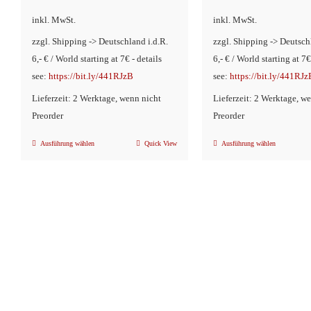
inkl. MwSt.
inkl. MwSt.
zzgl. Shipping -> Deutschland i.d.R.
zzgl. Shipping -> Deutsch
6,- € / World starting at 7€ - details
6,- € / World starting at 7€
see:
https://bit.ly/441RJzB
see:
https://bit.ly/441RJz
Lieferzeit: 2 Werktage, wenn nicht
Lieferzeit: 2 Werktage, w
Preorder
Preorder
Ausführung wählen
Quick View
Ausführung wählen
Dieses
Dieses
Produkt
Produkt
weist
weist
mehrere
mehrere
Varianten
Variante
auf.
auf.
Die
Die
Optionen
Optionen
können
können