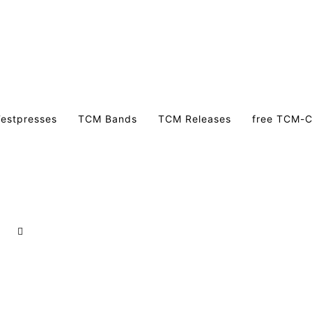
estpresses
TCM Bands
TCM Releases
free TCM-