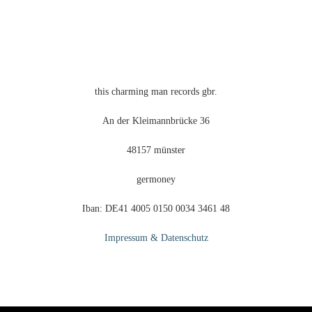
auf
der
eite
Produktseite
gewählt
werden
this charming man records gbr.
An der Kleimannbrücke 36
48157 münster
germoney
Iban: DE41 4005 0150 0034 3461 48
Impressum & Datenschutz