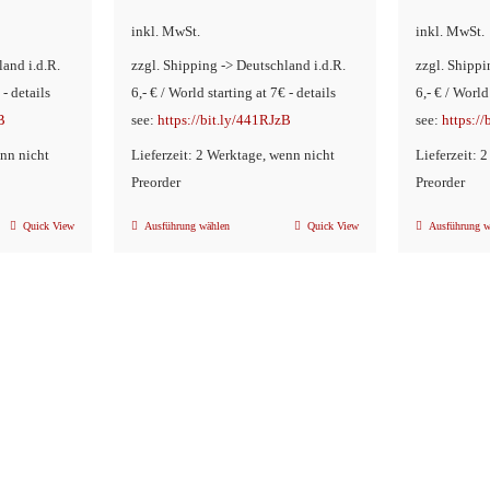
inkl. MwSt.
inkl. MwSt.
land i.d.R.
zzgl. Shipping -> Deutschland i.d.R.
zzgl. Shippi
 - details
6,- € / World starting at 7€ - details
6,- € / World
B
see:
https://bit.ly/441RJzB
see:
https:/
enn nicht
Lieferzeit: 2 Werktage, wenn nicht
Lieferzeit: 
Preorder
Preorder
Quick View
Ausführung wählen
Quick View
Ausführung w
Dieses
Produkt
weist
mehrere
n
Varianten
auf.
Die
Optionen
können