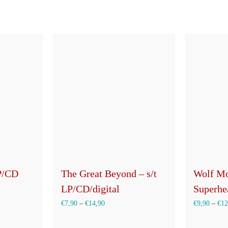
P/CD
The Great Beyond – s/t
Wolf Mo
LP/CD/digital
Superh
€
7,90
–
€
14,90
€
9,90
–
€
12