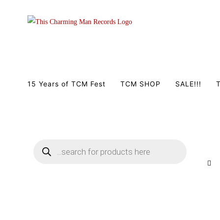
Zum
Inhalt
springen
15 Years of TCM Fest
TCM SHOP
SALE!!!
T
Products
search