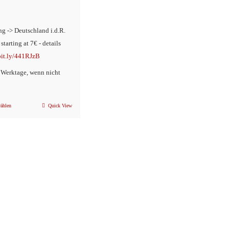
ng -> Deutschland i.d.R.
 starting at 7€ - details
/bit.ly/441RJzB
2 Werktage, wenn nicht
ählen
Quick View
Dieses
Produkt
weist
mehrere
Varianten
auf.
Die
Optionen
können