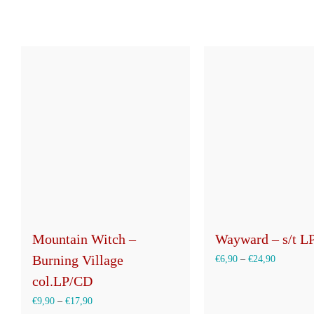
Mountain Witch –
Wayward – s/t L
Burning Village
€
6,90
–
€
24,90
col.LP/CD
€
9,90
–
€
17,90