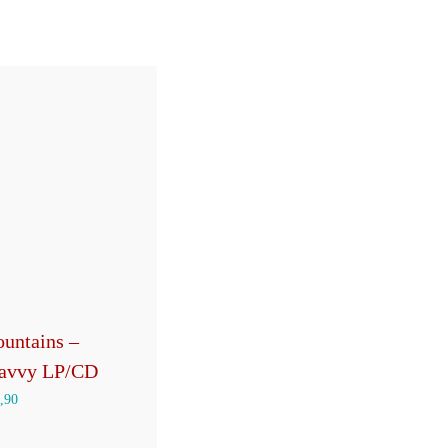
untains –
eavvy LP/CD
,90