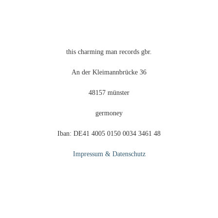
der
Produktseite
gewählt
werden
this charming man records gbr.
An der Kleimannbrücke 36
48157 münster
germoney
Iban: DE41 4005 0150 0034 3461 48
Impressum & Datenschutz