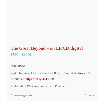
der
Produktseite
gewählt
werden
The Great Beyond – s/t LP/CD/digital
€
7,90
–
€
14,90
inkl. MwSt.
zzgl. Shipping -> Deutschland i.d.R. 6,- € / World starting at 7€ -
details see:
https://bit.ly/441RJzB
Lieferzeit: 2 Werktage, wenn nicht Preorder
Ausführung wählen
Details
Dieses
Produkt