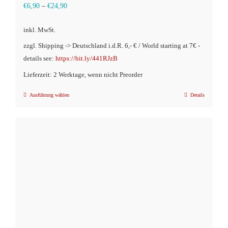
€
6,90
–
€
24,90
inkl. MwSt.
zzgl. Shipping -> Deutschland i.d.R. 6,- € / World starting at 7€ -
details see:
https://bit.ly/441RJzB
Lieferzeit: 2 Werktage, wenn nicht Preorder
Ausführung wählen
Details
Dieses
Produkt
weist
mehrere
Varianten
auf.
Die
Optionen
können
auf