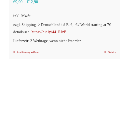
€
9,90
–
€
12,90
inkl. MwSt.
zzgl. Shipping -> Deutschland i.d.R. 6,- € / World starting at 7€ -
details see:
https://bit.ly/441RJzB
Lieferzeit: 2 Werktage, wenn nicht Preorder
Ausführung wählen
Details
Dieses
Produkt
weist
mehrere
Varianten
auf.
Die
Optionen
können
auf