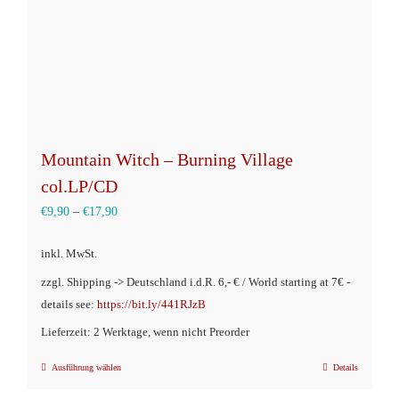
Mountain Witch – Burning Village
col.LP/CD
€
9,90
–
€
17,90
inkl. MwSt.
zzgl. Shipping -> Deutschland i.d.R. 6,- € / World starting at 7€ -
details see:
https://bit.ly/441RJzB
Lieferzeit: 2 Werktage, wenn nicht Preorder
Ausführung wählen
Details
Dieses
Produkt