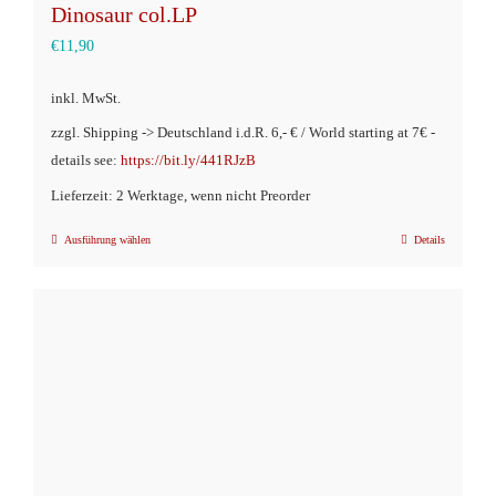
Dinosaur col.LP
€
11,90
inkl. MwSt.
zzgl. Shipping -> Deutschland i.d.R. 6,- € / World starting at 7€ -
details see:
https://bit.ly/441RJzB
Lieferzeit: 2 Werktage, wenn nicht Preorder
Ausführung wählen
Details
Dieses
Produkt
weist
mehrere
Varianten
auf.
Die
Optionen
können