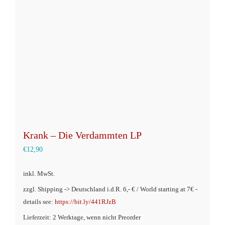
Optionen
können
auf
der
Produktseite
gewählt
werden
Krank – Die Verdammten LP
€
12,90
inkl. MwSt.
zzgl. Shipping -> Deutschland i.d.R. 6,- € / World starting at 7€ -
details see:
https://bit.ly/441RJzB
Lieferzeit: 2 Werktage, wenn nicht Preorder