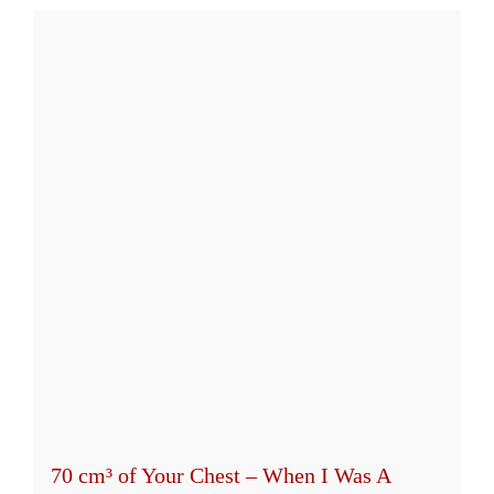
weist
mehrere
Varianten
auf.
Die
Optionen
können
auf
der
Produktseite
gewählt
werden
70 cm³ of Your Chest – When I Was A