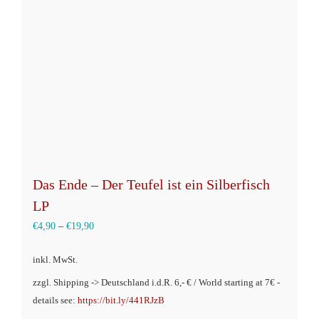
Die
Optionen
können
auf
der
Produktseite
gewählt
werden
Das Ende – Der Teufel ist ein Silberfisch
LP
€
4,90
–
€
19,90
inkl. MwSt.
zzgl. Shipping -> Deutschland i.d.R. 6,- € / World starting at 7€ -
details see:
https://bit.ly/441RJzB