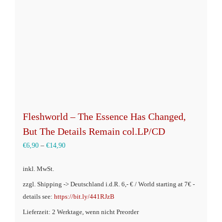
auf
der
Produktseite
gewählt
werden
Fleshworld – The Essence Has Changed,
But The Details Remain col.LP/CD
€
6,90
–
€
14,90
inkl. MwSt.
zzgl. Shipping -> Deutschland i.d.R. 6,- € / World starting at 7€ -
details see:
https://bit.ly/441RJzB
Lieferzeit: 2 Werktage, wenn nicht Preorder