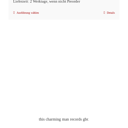
Lieferzeit: 2 Werktage, wenn nicht Preorder
Ausführung wählen
Details
Dieses
Produkt
weist
mehrere
Varianten
auf.
Die
Optionen
können
auf
der
Produktseite
gewählt
werden
this charming man records gbr.