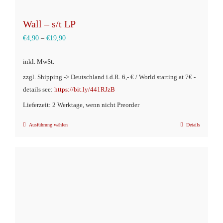
Wall – s/t LP
€
4,90
–
€
19,90
inkl. MwSt.
zzgl. Shipping -> Deutschland i.d.R. 6,- € / World starting at 7€ -
details see:
https://bit.ly/441RJzB
Lieferzeit: 2 Werktage, wenn nicht Preorder
Ausführung wählen
Details
Dieses
Produkt
weist
mehrere
Varianten
auf.
Die