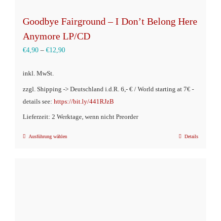
Goodbye Fairground – I Don’t Belong Here
Anymore LP/CD
€
4,90
–
€
12,90
inkl. MwSt.
zzgl. Shipping -> Deutschland i.d.R. 6,- € / World starting at 7€ -
details see:
https://bit.ly/441RJzB
Lieferzeit: 2 Werktage, wenn nicht Preorder
Ausführung wählen
Details
Dieses
Produkt
weist
mehrere
Varianten
auf.