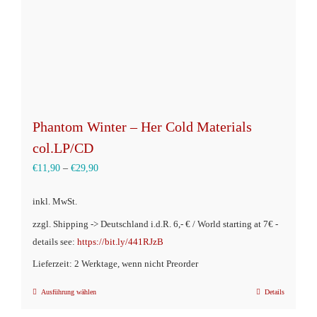
Phantom Winter – Her Cold Materials
col.LP/CD
€
11,90
–
€
29,90
inkl. MwSt.
zzgl. Shipping -> Deutschland i.d.R. 6,- € / World starting at 7€ -
details see:
https://bit.ly/441RJzB
Lieferzeit: 2 Werktage, wenn nicht Preorder
Ausführung wählen
Details
Dieses
Produkt