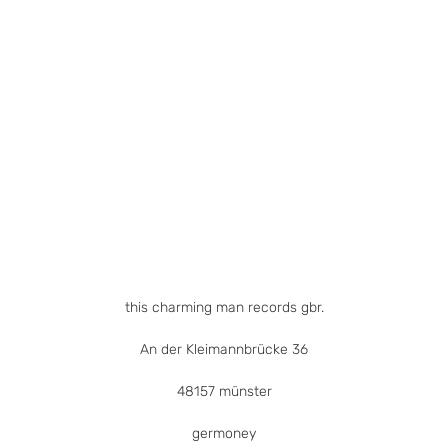
mehrere
Varianten
auf.
Die
Optionen
können
auf
der
Produktseite
gewählt
werden
this charming man records gbr.
An der Kleimannbrücke 36
48157 münster
germoney