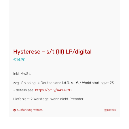
Hysterese – s/t (III) LP/digital
€
14,90
inkl. MwSt.
zzgl. Shipping -> Deutschland i.d.R. 6,- € / World starting at 7€
- details see:
https://bit.ly/441RJzB
Lieferzeit: 2 Werktage, wenn nicht Preorder
Ausführung wählen
Details
Dieses
Produkt
weist