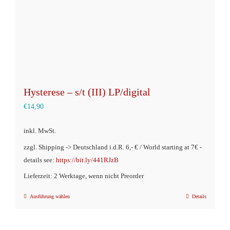
Hysterese – s/t (III) LP/digital
€
14,90
inkl. MwSt.
zzgl. Shipping -> Deutschland i.d.R. 6,- € / World starting at 7€ -
details see:
https://bit.ly/441RJzB
Lieferzeit: 2 Werktage, wenn nicht Preorder
Ausführung wählen
Details
Dieses
Produkt
weist