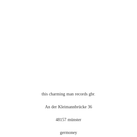
mehrere
Varianten
auf.
Die
Optionen
können
auf
der
Produktseite
gewählt
werden
this charming man records gbr.
An der Kleimannbrücke 36
48157 münster
germoney