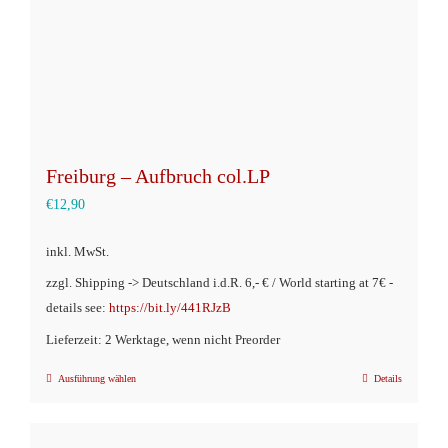
Freiburg – Aufbruch col.LP
€
12,90
inkl. MwSt.
zzgl. Shipping -> Deutschland i.d.R. 6,- € / World starting at 7€ -
details see:
https://bit.ly/441RJzB
Lieferzeit: 2 Werktage, wenn nicht Preorder
Ausführung wählen
Details
Dieses
Produkt
weist