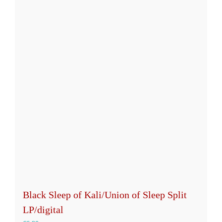
mehrere
Varianten
auf.
Die
Optionen
können
auf
der
Produktseite
gewählt
werden
Black Sleep of Kali/Union of Sleep Split
LP/digital