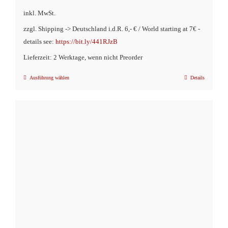
inkl. MwSt.
zzgl. Shipping -> Deutschland i.d.R. 6,- € / World starting at 7€ -
details see:
https://bit.ly/441RJzB
Lieferzeit: 2 Werktage, wenn nicht Preorder
Ausführung wählen
Details
Dieses
Produkt
weist
mehrere
Varianten
auf.
Die
Optionen
können
auf
der