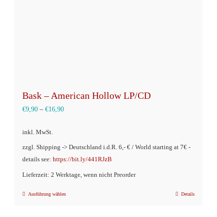
der
Produktseite
gewählt
werden
Bask – American Hollow LP/CD
€
9,90
–
€
16,90
inkl. MwSt.
zzgl. Shipping -> Deutschland i.d.R. 6,- € / World starting at 7€ -
details see:
https://bit.ly/441RJzB
Lieferzeit: 2 Werktage, wenn nicht Preorder
Ausführung wählen
Details
Dieses
Produkt