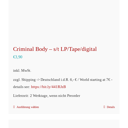
Produktseite
gewählt
werden
Criminal Body – s/t LP/Tape/digital
€
3,90
inkl. MwSt.
zzgl. Shipping -> Deutschland i.d.R. 6,- € / World starting at 7€ -
details see:
https://bit.ly/441RJzB
Lieferzeit: 2 Werktage, wenn nicht Preorder
Ausführung wählen
Details
Dieses
Produkt
weist