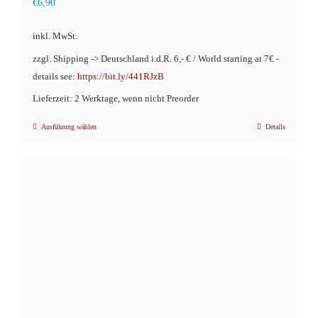
€
6,90
inkl. MwSt.
zzgl. Shipping -> Deutschland i.d.R. 6,- € / World starting at 7€ -
details see:
https://bit.ly/441RJzB
Lieferzeit: 2 Werktage, wenn nicht Preorder
Ausführung wählen
Details
Dieses
Produkt
weist
mehrere
Varianten
auf.
Die
Optionen
können
auf