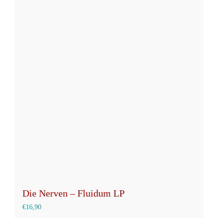
mehrere
Varianten
auf.
Die
Optionen
können
auf
der
Produktseite
gewählt
werden
Die Nerven – Fluidum LP
€
16,90