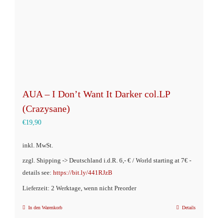
Optionen
können
auf
der
Produktseite
gewählt
AUA – I Don’t Want It Darker col.LP
werden
(Crazysane)
€
19,90
inkl. MwSt.
zzgl. Shipping -> Deutschland i.d.R. 6,- € / World starting at 7€ -
details see:
https://bit.ly/441RJzB
Lieferzeit: 2 Werktage, wenn nicht Preorder
In den Warenkorb
Details