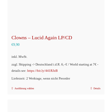
gewählt
werden
Clowns – Lucid Again LP/CD
€
9,90
inkl. MwSt.
zzgl. Shipping -> Deutschland i.d.R. 6,- € / World starting at 7€ -
details see:
https://bit.ly/441RJzB
Lieferzeit: 2 Werktage, wenn nicht Preorder
Ausführung wählen
Details
Dieses
Produkt
weist
mehrere