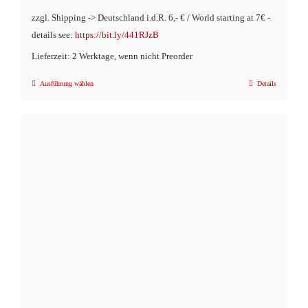
zzgl. Shipping -> Deutschland i.d.R. 6,- € / World starting at 7€ -
details see:
https://bit.ly/441RJzB
Lieferzeit: 2 Werktage, wenn nicht Preorder
Ausführung wählen
Details
Dieses
Produkt
weist
mehrere
Varianten
auf.
Die
Optionen
können
auf
der
Produktseite