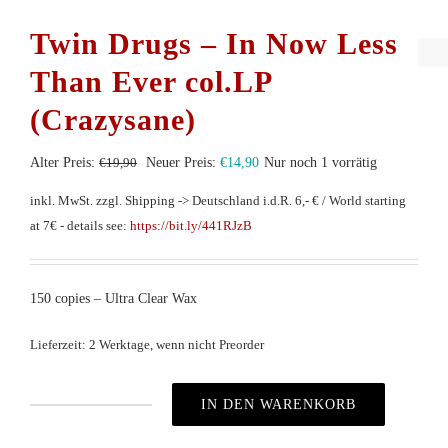
Twin Drugs – In Now Less
Than Ever col.LP
(Crazysane)
Ursprünglicher
Aktueller
Alter Preis:
€
19,90
Neuer Preis:
€
14,90
Nur noch 1 vorrätig
Preis
Preis
inkl. MwSt.
zzgl. Shipping -> Deutschland i.d.R. 6,- € / World starting
war:
ist:
at 7€ - details see:
https://bit.ly/441RJzB
€19,90
€14,90.
150 copies – Ultra Clear Wax
Lieferzeit: 2 Werktage, wenn nicht Preorder
IN DEN WARENKORB
Twin
Drugs