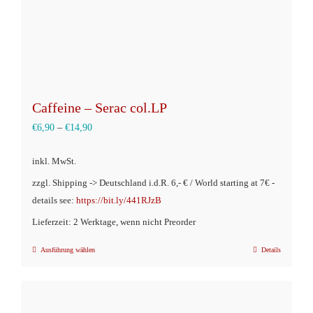
Caffeine – Serac col.LP
€
6,90
–
€
14,90
inkl. MwSt.
zzgl. Shipping -> Deutschland i.d.R. 6,- € / World starting at 7€ -
details see:
https://bit.ly/441RJzB
Lieferzeit: 2 Werktage, wenn nicht Preorder
Ausführung wählen
Details
Dieses
Produkt
weist
mehrere