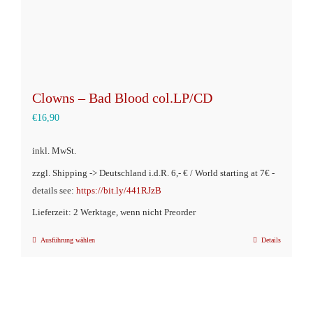
gewählt
werden
Clowns – Bad Blood col.LP/CD
€
16,90
inkl. MwSt.
zzgl. Shipping -> Deutschland i.d.R. 6,- € / World starting at 7€ -
details see:
https://bit.ly/441RJzB
Lieferzeit: 2 Werktage, wenn nicht Preorder
Ausführung wählen
Details
Dieses
Produkt
weist
mehrere