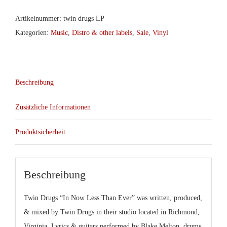
–
Artikelnummer:
twin drugs LP
In
Kategorien:
Music
,
Distro & other labels
,
Sale
,
Vinyl
Now
Less
Than
Beschreibung
Ever
col.LP
Zusätzliche Informationen
(Crazysane)
Menge
Produktsicherheit
Beschreibung
Twin Drugs “In Now Less Than Ever” was written, produced,
& mixed by Twin Drugs in their studio located in Richmond,
Virginia. Lyrics & guitars performed by Blake Melton, drums