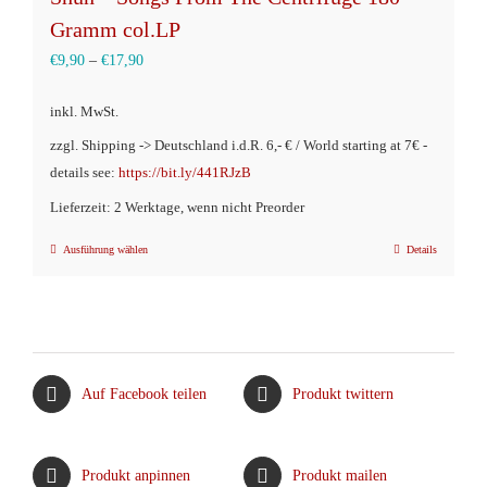
Gramm col.LP
€
9,90
–
€
17,90
inkl. MwSt.
zzgl. Shipping -> Deutschland i.d.R. 6,- € / World starting at 7€ -
details see:
https://bit.ly/441RJzB
Lieferzeit: 2 Werktage, wenn nicht Preorder
Ausführung wählen
Details
Dieses
Produkt
weist
mehrere
Varianten
Auf Facebook teilen
Produkt twittern
auf.
Die
Optionen
Produkt anpinnen
Produkt mailen