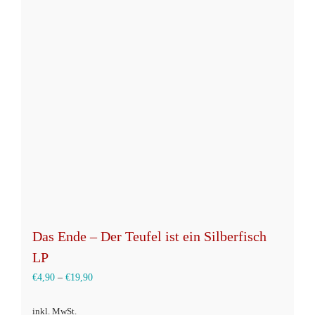
Varianten
auf.
Die
Optionen
können
auf
der
Produktseite
gewählt
werden
Das Ende – Der Teufel ist ein Silberfisch
LP
€
4,90
–
€
19,90
inkl. MwSt.