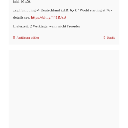
inkl. MwSt.
zzgl. Shipping -> Deutschland i.d.R. 6,- € / World starting at 7€ -
details see:
https://bit.ly/441RJzB
Lieferzeit: 2 Werktage, wenn nicht Preorder
Ausführung wählen
Details
Dieses
Produkt
weist
mehrere
Varianten
auf.
Die
Optionen
können
auf
der
Produktseite