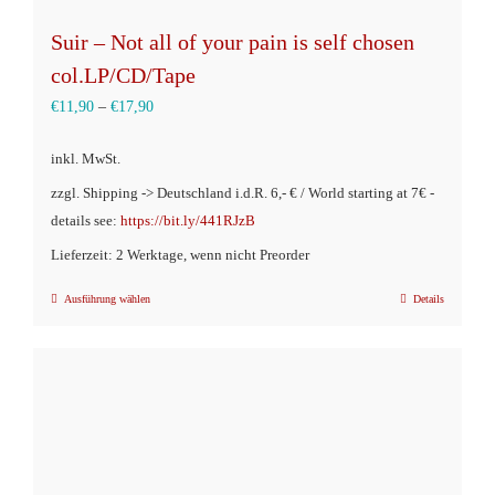
Suir – Not all of your pain is self chosen
col.LP/CD/Tape
€
11,90
–
€
17,90
inkl. MwSt.
zzgl. Shipping -> Deutschland i.d.R. 6,- € / World starting at 7€ -
details see:
https://bit.ly/441RJzB
Lieferzeit: 2 Werktage, wenn nicht Preorder
Ausführung wählen
Details
Dieses
Produkt
weist
mehrere
Varianten
auf.
Die