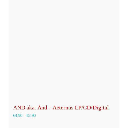
Varianten
auf.
Die
Optionen
können
auf
der
Produktseite
gewählt
werden
AND aka. Ånd – Aeternus LP/CD/Digital
€
4,90
–
€
8,90